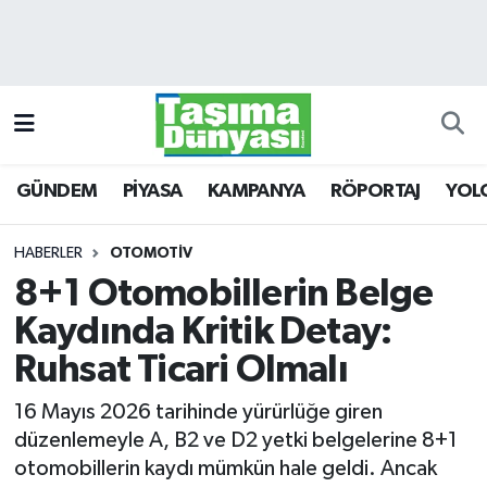
GÜNDEM
Hava Durumu
PİYASA
Trafik Durumu
GÜNDEM
PİYASA
KAMPANYA
RÖPORTAJ
YOL
KAMPANYA
Süper Lig Puan Durumu ve Fikstür
RÖPORTAJ
Tüm Manşetler
HABERLER
OTOMOTİV
8+1 Otomobillerin Belge
YOLCU TAŞIMA
Son Dakika Haberleri
Kaydında Kritik Detay:
LOJİSTİK
Haber Arşivi
Ruhsat Ticari Olmalı
16 Mayıs 2026 tarihinde yürürlüğe giren
E-GAZETE
düzenlemeyle A, B2 ve D2 yetki belgelerine 8+1
otomobillerin kaydı mümkün hale geldi. Ancak
TAŞITLAR