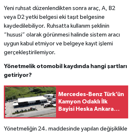
Yeni ruhsat düzenlendikten sonra araç, A, B2
veya D2 yetki belgesi eki taşıt belgesine
kaydedilebiliyor. Ruhsatta kullanım şeklinin
“hususi” olarak görünmesi halinde sistem aracı
uygun kabul etmiyor ve belgeye kayıt işlemi
gerçekleştirilemiyor.
Yönetmelik otomobil kaydında hangi şartları
getiriyor?
Mercedes-Benz Türk’ün
Kamyon Odaklı İlk
Bayisi Heska Ankara
Faaliyetlerine Daha da
Güçlü Devam Ediyor
Yönetmeliğin 24. maddesinde yapılan değişiklikle