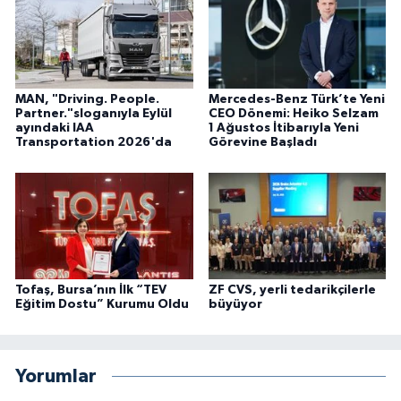
MAN, "Driving. People.
Mercedes-Benz Türk’te Yeni
Partner."sloganıyla Eylül
CEO Dönemi: Heiko Selzam
ayındaki IAA
1 Ağustos İtibarıyla Yeni
Transportation 2026'da
Görevine Başladı
Tofaş, Bursa’nın İlk “TEV
ZF CVS, yerli tedarikçilerle
Eğitim Dostu” Kurumu Oldu
büyüyor
Yorumlar