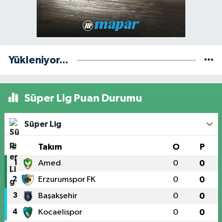
Yükleniyor...
Süper Lig Puan Durumu
Süper Lig
#
Takım
O
P
1
Amed
0
0
2
Erzurumspor FK
0
0
3
Başakşehir
0
0
4
Kocaelispor
0
0