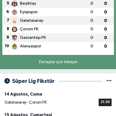
5
Beşiktaş
0
0
6
Eyüpspor
0
0
7
Galatasaray
0
0
8
Çorum FK
0
0
9
Gaziantep FK
0
0
10
Alanyaspor
0
0
Detaylar için tıklayın
Süper Lig Fikstür
14 Ağustos, Cuma
Galatasaray - Çorum FK
21:30
15 Ağustos, Cumartesi