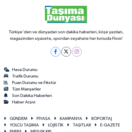
Türkiye'den ve dünyadan son dakika haberleri, köşe yazıları,
magazinden siyasete, spordan seyahate her konuda Flow!
Hava Durumu
Trafik Durumu
Puan Durumu ve Fikstür
Tüm Manşetler
Son Dakika Haberleri
Haber Arşivi
GÜNDEM
PİYASA
KAMPANYA
RÖPORTAJ
YOLCU TAŞIMA
LOJİSTİK
TAŞITLAR
E-GAZETE
ENERJİ
MESLEK KRL