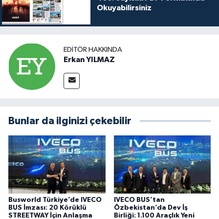
Okuyabilirsiniz
EDITÖR HAKKINDA
Erkan YILMAZ
Bunlar da ilginizi çekebilir
Busworld Türkiye’de IVECO
IVECO BUS’tan
BUS İmzası: 20 Körüklü
Özbekistan’da Dev İş
STREETWAY İçin Anlaşma
Birliği: 1.100 Araçlık Yeni