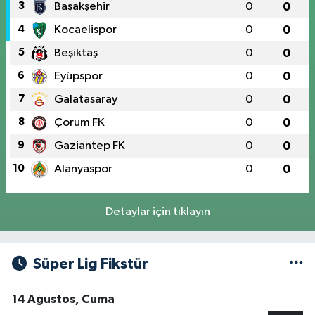
3
Başakşehir
0
0
4
Kocaelispor
0
0
5
Beşiktaş
0
0
6
Eyüpspor
0
0
7
Galatasaray
0
0
8
Çorum FK
0
0
9
Gaziantep FK
0
0
10
Alanyaspor
0
0
Detaylar için tıklayın
Süper Lig Fikstür
14 Ağustos, Cuma