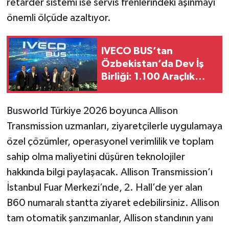
retarder sistemi ise servis frenlerindeki aşınmayı
önemli ölçüde azaltıyor.
IVECO BUS’tan
Özbekistan’da Dev İş
Birliği: 1.100 Araçlık
Yeni Anlaşma
Busworld Türkiye 2026 boyunca Allison
Transmission uzmanları, ziyaretçilerle uygulamaya
özel çözümler, operasyonel verimlilik ve toplam
sahip olma maliyetini düşüren teknolojiler
hakkında bilgi paylaşacak. Allison Transmission’ı
İstanbul Fuar Merkezi’nde, 2. Hall’de yer alan
B60 numaralı stantta ziyaret edebilirsiniz. Allison
tam otomatik şanzımanlar, Allison standının yanı