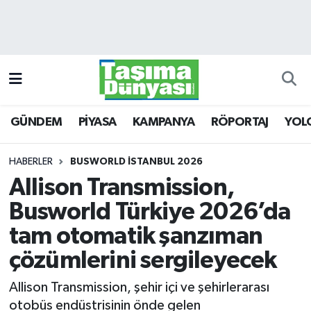
GÜNDEM
Hava Durumu
PİYASA
Trafik Durumu
GÜNDEM
PİYASA
KAMPANYA
RÖPORTAJ
YOL
KAMPANYA
Süper Lig Puan Durumu ve Fikstür
RÖPORTAJ
Tüm Manşetler
HABERLER
BUSWORLD İSTANBUL 2026
Allison Transmission,
YOLCU TAŞIMA
Son Dakika Haberleri
Busworld Türkiye 2026’da
LOJİSTİK
Haber Arşivi
tam otomatik şanzıman
çözümlerini sergileyecek
E-GAZETE
Allison Transmission, şehir içi ve şehirlerarası
TAŞITLAR
otobüs endüstrisinin önde gelen