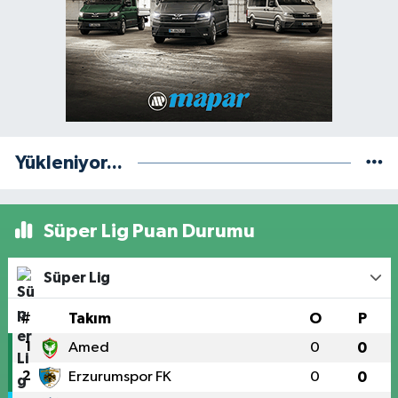
Yükleniyor...
Süper Lig Puan Durumu
Süper Lig
#
Takım
O
P
1
Amed
0
0
2
Erzurumspor FK
0
0