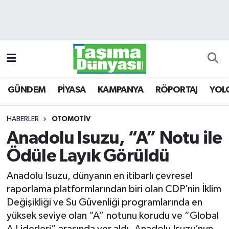
GÜNDEM
Hava Durumu
PİYASA
Trafik Durumu
GÜNDEM
PİYASA
KAMPANYA
RÖPORTAJ
YOL
KAMPANYA
Süper Lig Puan Durumu ve Fikstür
RÖPORTAJ
Tüm Manşetler
HABERLER
OTOMOTİV
Anadolu Isuzu, “A” Notu ile
YOLCU TAŞIMA
Son Dakika Haberleri
Ödüle Layık Görüldü
LOJİSTİK
Haber Arşivi
Anadolu Isuzu, dünyanın en itibarlı çevresel
raporlama platformlarından biri olan CDP’nin İklim
E-GAZETE
Değişikliği ve Su Güvenliği programlarında en
yüksek seviye olan “A” notunu korudu ve “Global
TAŞITLAR