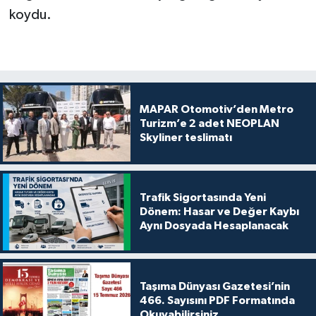
koydu.
MAPAR Otomotiv’den Metro
Turizm’e 2 adet NEOPLAN
Skyliner teslimatı
Trafik Sigortasında Yeni
Dönem: Hasar ve Değer Kaybı
Aynı Dosyada Hesaplanacak
Taşıma Dünyası Gazetesi’nin
466. Sayısını PDF Formatında
Okuyabilirsiniz