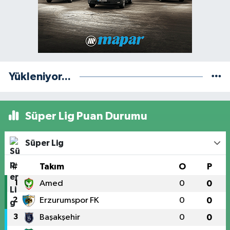
Yükleniyor...
Süper Lig Puan Durumu
Süper Lig
#
Takım
O
P
1
Amed
0
0
2
Erzurumspor FK
0
0
3
Başakşehir
0
0