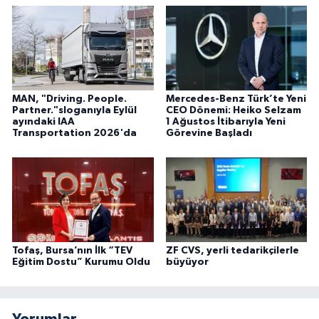
MAN, "Driving. People.
Mercedes-Benz Türk’te Yeni
Partner."sloganıyla Eylül
CEO Dönemi: Heiko Selzam
ayındaki IAA
1 Ağustos İtibarıyla Yeni
Transportation 2026'da
Görevine Başladı
Tofaş, Bursa’nın İlk “TEV
ZF CVS, yerli tedarikçilerle
Eğitim Dostu” Kurumu Oldu
büyüyor