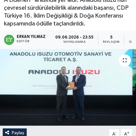
A Liderleri” arasında yer aldı. Anadolu Isuzu’nun
çevresel sürdürülebilirlik alanındaki başarısı, CDP
Türkiye 16. İklim Değişikliği & Doğa Konferansı
kapsamında ödülle taçlandırıldı.
ERKAN YILMAZ
09.06.2026 - 23:55
5
EDITÖR
YAYINLANMA
PAYLAŞIM
GÖS
Paylaş
-
+
A
A