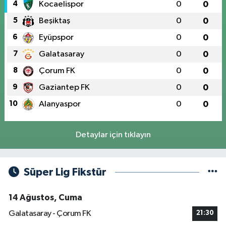
4
Kocaelispor
0
0
5
Beşiktaş
0
0
6
Eyüpspor
0
0
7
Galatasaray
0
0
8
Çorum FK
0
0
9
Gaziantep FK
0
0
10
Alanyaspor
0
0
Detaylar için tıklayın
Süper Lig Fikstür
14 Ağustos, Cuma
Galatasaray - Çorum FK
21:30