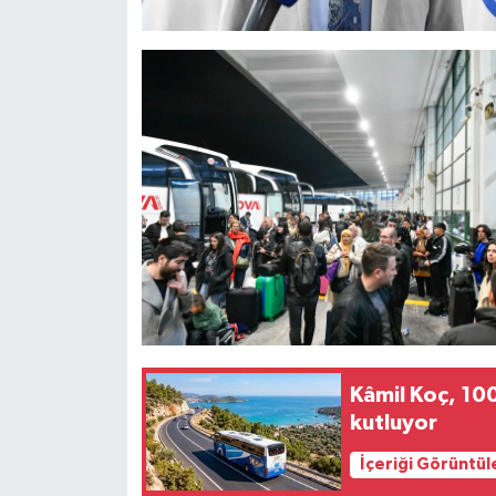
Kâmil Koç, 100
kutluyor
İçeriği Görüntül