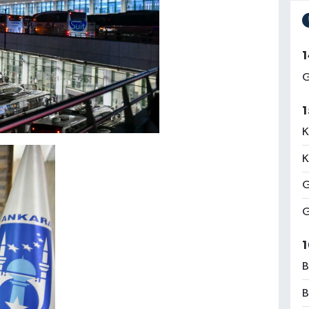
1
G
1
K
K
G
G
1
B
B