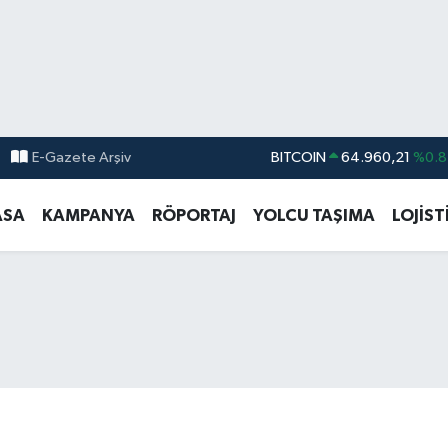
E-Gazete Arşiv
DOLAR
47,7436
%0.1
EURO
55,2510
%0.3
ASA
KAMPANYA
RÖPORTAJ
YOLCU TAŞIMA
LOJİST
STERLİN
64,4811
%0.3
GRAM ALTIN
6660.55
%0.0
BİST100
13.779
%-1
BITCOIN
64.960,21
%0.8