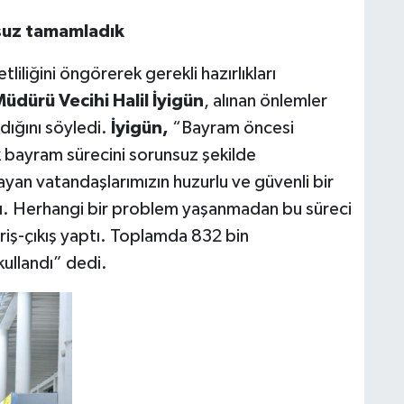
nsuz tamamladık
liğini öngörerek gerekli hazırlıkları
dürü Vecihi Halil İyigün
, alınan önlemler
ığını söyledi.
İyigün,
“Bayram öncesi
k bayram sürecini sorunsuz şekilde
an vatandaşlarımızın huzurlu ve güvenli bir
tı. Herhangi bir problem yaşanmadan bu süreci
riş-çıkış yaptı. Toplamda 832 bin
 kullandı” dedi.