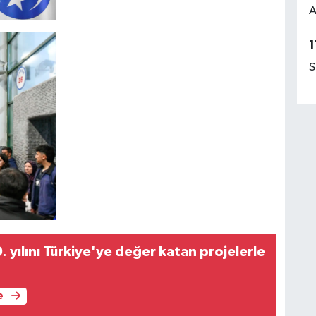
A
1
S
. yılını Türkiye'ye değer katan projelerle
e