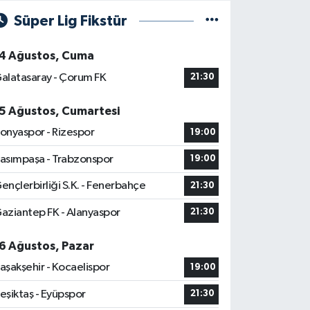
Süper Lig Fikstür
4 Ağustos, Cuma
alatasaray - Çorum FK
21:30
5 Ağustos, Cumartesi
onyaspor - Rizespor
19:00
asımpaşa - Trabzonspor
19:00
ençlerbirliği S.K. - Fenerbahçe
21:30
aziantep FK - Alanyaspor
21:30
6 Ağustos, Pazar
aşakşehir - Kocaelispor
19:00
eşiktaş - Eyüpspor
21:30