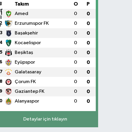
#
Takım
O
P
1
Amed
0
0
2
Erzurumspor FK
0
0
3
Başakşehir
0
0
4
Kocaelispor
0
0
5
Beşiktaş
0
0
6
Eyüpspor
0
0
7
Galatasaray
0
0
8
Çorum FK
0
0
9
Gaziantep FK
0
0
0
Alanyaspor
0
0
Detaylar için tıklayın