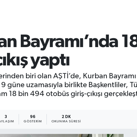
an Bayramı’nda 1
ıkış yaptı
rinden biri olan AŞTİ’de, Kurban Bayramı 
n 9 güne uzamasıyla birlikte Başkentliler, T
m 18 bin 494 otobüs giriş-çıkışı gerçekle
3
96
2 DK
AYLAŞIM
GÖSTERIM
OKUNMA SÜRESI