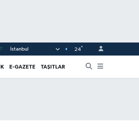
°
İstanbul
8
24
2
İK
E-GAZETE
TAŞITLAR
8
3
4
7