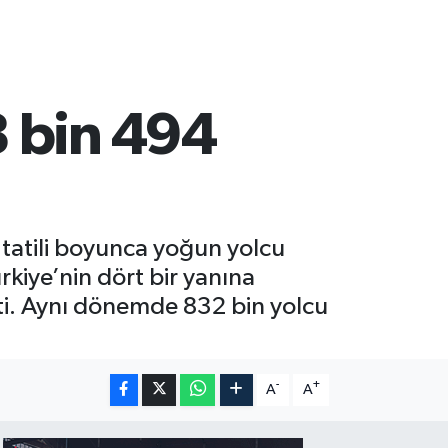
8 bin 494
tatili boyunca yoğun yolcu
ürkiye’nin dört bir yanına
şti. Aynı dönemde 832 bin yolcu
-
+
A
A