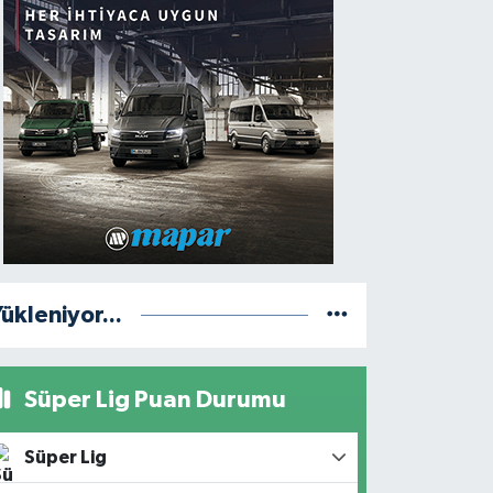
ükleniyor...
Süper Lig Puan Durumu
Süper Lig