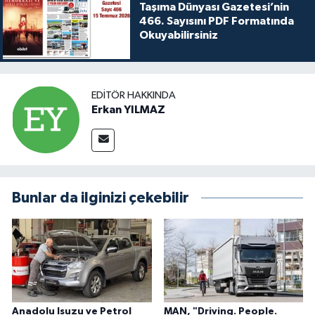
Taşıma Dünyası Gazetesi’nin
466. Sayısını PDF Formatında
Okuyabilirsiniz
EDITÖR HAKKINDA
Erkan YILMAZ
Bunlar da ilginizi çekebilir
Anadolu Isuzu ve Petrol
MAN, "Driving. People.