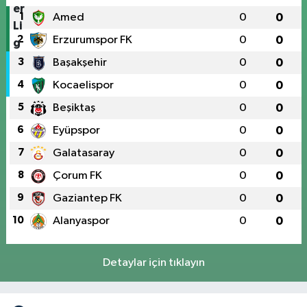
1
Amed
0
0
2
Erzurumspor FK
0
0
3
Başakşehir
0
0
4
Kocaelispor
0
0
5
Beşiktaş
0
0
6
Eyüpspor
0
0
7
Galatasaray
0
0
8
Çorum FK
0
0
9
Gaziantep FK
0
0
10
Alanyaspor
0
0
Detaylar için tıklayın