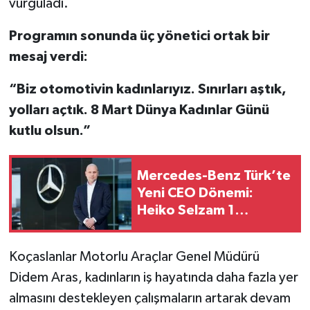
vurguladı.
Programın sonunda üç yönetici ortak bir
mesaj verdi:
“Biz otomotivin kadınlarıyız. Sınırları aştık,
yolları açtık. 8 Mart Dünya Kadınlar Günü
kutlu olsun.”
Mercedes-Benz Türk’te
Yeni CEO Dönemi:
Heiko Selzam 1
Ağustos İtibarıyla Yeni
Görevine Başladı
Koçaslanlar Motorlu Araçlar Genel Müdürü
Didem Aras, kadınların iş hayatında daha fazla yer
almasını destekleyen çalışmaların artarak devam