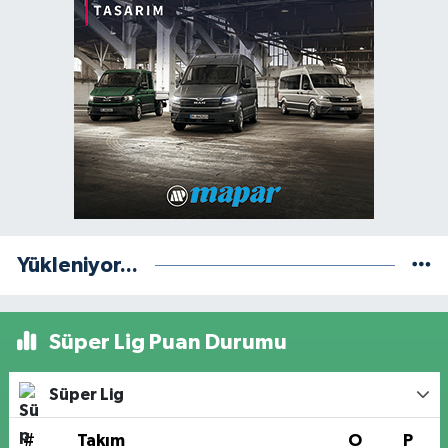
Yükleniyor...
Süper Lig Puan Durumu
Süper Lig
#
Takım
O
P