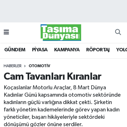
GÜNDEM
Hava Durumu
PİYASA
Trafik Durumu
GÜNDEM
PİYASA
KAMPANYA
RÖPORTAJ
YOL
KAMPANYA
Süper Lig Puan Durumu ve Fikstür
RÖPORTAJ
Tüm Manşetler
HABERLER
OTOMOTİV
Cam Tavanları Kıranlar
YOLCU TAŞIMA
Son Dakika Haberleri
Koçaslanlar Motorlu Araçlar, 8 Mart Dünya
LOJİSTİK
Haber Arşivi
Kadınlar Günü kapsamında otomotiv sektöründe
kadınların güçlü varlığına dikkat çekti. Şirketin
E-GAZETE
farklı yönetim kademelerinde görev yapan kadın
yöneticiler, başarı hikâyeleriyle sektördeki
TAŞITLAR
dönüşümü gözler önüne serdiler.