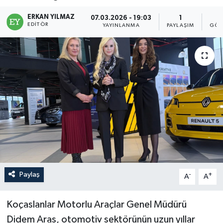
ERKAN YILMAZ
07.03.2026 - 19:03
1
EDITÖR
YAYINLANMA
PAYLAŞIM
GÖS
Paylaş
-
+
A
A
Koçaslanlar Motorlu Araçlar Genel Müdürü
Didem Aras, otomotiv sektörünün uzun yıllar