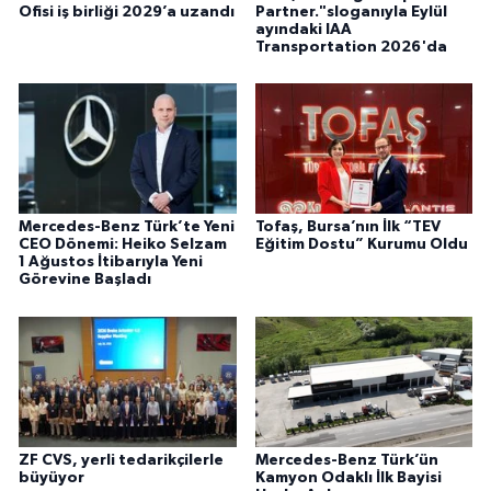
Ofisi iş birliği 2029’a uzandı
Partner."sloganıyla Eylül
ayındaki IAA
Transportation 2026'da
Mercedes-Benz Türk’te Yeni
Tofaş, Bursa’nın İlk “TEV
CEO Dönemi: Heiko Selzam
Eğitim Dostu” Kurumu Oldu
1 Ağustos İtibarıyla Yeni
Görevine Başladı
ZF CVS, yerli tedarikçilerle
Mercedes-Benz Türk’ün
büyüyor
Kamyon Odaklı İlk Bayisi