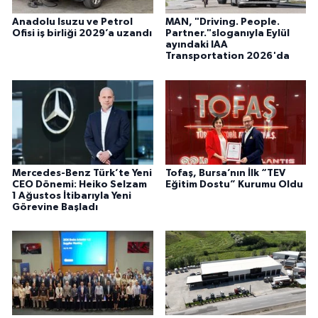
Anadolu Isuzu ve Petrol
MAN, "Driving. People.
Ofisi iş birliği 2029’a uzandı
Partner."sloganıyla Eylül
ayındaki IAA
Transportation 2026'da
Mercedes-Benz Türk’te Yeni
Tofaş, Bursa’nın İlk “TEV
CEO Dönemi: Heiko Selzam
Eğitim Dostu” Kurumu Oldu
1 Ağustos İtibarıyla Yeni
Görevine Başladı