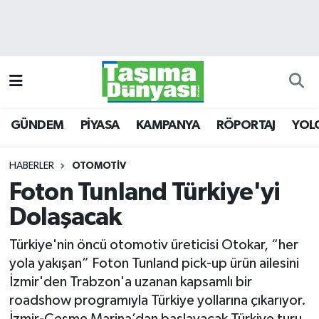
GÜNDEM
Hava Durumu
PİYASA
Trafik Durumu
GÜNDEM
PİYASA
KAMPANYA
RÖPORTAJ
YOL
KAMPANYA
Süper Lig Puan Durumu ve Fikstür
RÖPORTAJ
Tüm Manşetler
HABERLER
OTOMOTİV
Foton Tunland Türkiye'yi
YOLCU TAŞIMA
Son Dakika Haberleri
Dolaşacak
LOJİSTİK
Haber Arşivi
Türkiye'nin öncü otomotiv üreticisi Otokar, “her
yola yakışan” Foton Tunland pick-up ürün ailesini
E-GAZETE
İzmir'den Trabzon'a uzanan kapsamlı bir
roadshow programıyla Türkiye yollarına çıkarıyor.
TAŞITLAR