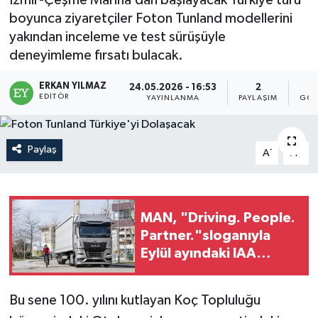
İzmir-Çeşme Marina’dan başlayacak Türkiye turu
boyunca ziyaretçiler Foton Tunland modellerini
yakından inceleme ve test sürüşüyle
deneyimleme fırsatı bulacak.
ERKAN YILMAZ
24.05.2026 - 16:53
2
EDITÖR
YAYINLANMA
PAYLAŞIM
GÖS
Paylaş
-
+
A
A
MAN, "Driving. People.
Partner."sloganıyla
Eylül ayındaki IAA
Transportation
2026'da
Bu sene 100. yılını kutlayan Koç Topluluğu