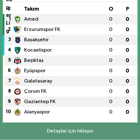
#
Takım
O
P
1
Amed
0
0
2
Erzurumspor FK
0
0
3
Başakşehir
0
0
4
Kocaelispor
0
0
5
Beşiktaş
0
0
6
Eyüpspor
0
0
7
Galatasaray
0
0
8
Çorum FK
0
0
9
Gaziantep FK
0
0
10
Alanyaspor
0
0
Detaylar için tıklayın