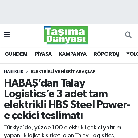
GÜNDEM
Hava Durumu
PİYASA
Trafik Durumu
GÜNDEM
PİYASA
KAMPANYA
RÖPORTAJ
YOL
KAMPANYA
Süper Lig Puan Durumu ve Fikstür
RÖPORTAJ
Tüm Manşetler
HABERLER
ELEKTRİKLİ VE HİBRİT ARAÇLAR
HABAŞ’dan Talay
YOLCU TAŞIMA
Son Dakika Haberleri
Logistics’e 3 adet tam
LOJİSTİK
Haber Arşivi
elektrikli HBS Steel Power-
e çekici teslimatı
E-GAZETE
Türkiye’de, yüzde 100 elektrikli çekici yatırımı
TAŞITLAR
yapan ilk lojistik şirketi olan Talay Logistics,