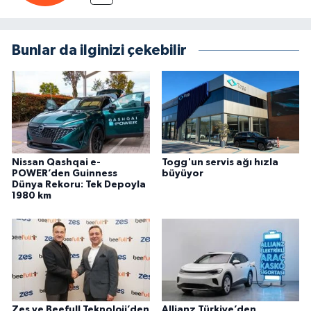
Bunlar da ilginizi çekebilir
Nissan Qashqai e-
Togg'un servis ağı hızla
POWER’den Guinness
büyüyor
Dünya Rekoru: Tek Depoyla
1980 km
Zes ve Beefull Teknoloji’den
Allianz Türkiye’den