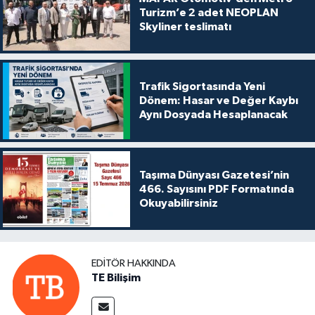
Turizm’e 2 adet NEOPLAN
Skyliner teslimatı
Trafik Sigortasında Yeni
Dönem: Hasar ve Değer Kaybı
Aynı Dosyada Hesaplanacak
Taşıma Dünyası Gazetesi’nin
466. Sayısını PDF Formatında
Okuyabilirsiniz
EDITÖR HAKKINDA
TE Bilişim