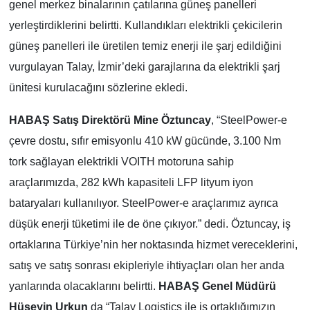
genel merkez binalarının çatılarına güneş panelleri
yerleştirdiklerini belirtti. Kullandıkları elektrikli çekicilerin
güneş panelleri ile üretilen temiz enerji ile şarj edildiğini
vurgulayan Talay, İzmir’deki garajlarına da elektrikli şarj
ünitesi kurulacağını sözlerine ekledi.
HABAŞ Satış Direktörü Mine Öztuncay
, “SteelPower-e
çevre dostu, sıfır emisyonlu 410 kW gücünde, 3.100 Nm
tork sağlayan elektrikli VOITH motoruna sahip
araçlarımızda, 282 kWh kapasiteli LFP lityum iyon
bataryaları kullanılıyor. SteelPower-e araçlarımız ayrıca
düşük enerji tüketimi ile de öne çıkıyor.” dedi. Öztuncay, iş
ortaklarına Türkiye’nin her noktasında hizmet vereceklerini,
satış ve satış sonrası ekipleriyle ihtiyaçları olan her anda
yanlarında olacaklarını belirtti.
HABAŞ Genel Müdürü
Hüseyin Urkun
da “Talay Logistics ile iş ortaklığımızın