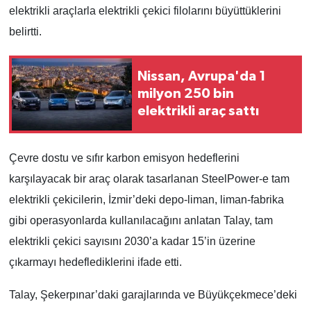
elektrikli araçlarla elektrikli çekici filolarını büyüttüklerini
belirtti.
Nissan, Avrupa'da 1
milyon 250 bin
elektrikli araç sattı
Çevre dostu ve sıfır karbon emisyon hedeflerini
karşılayacak bir araç olarak tasarlanan SteelPower-e tam
elektrikli çekicilerin, İzmir’deki depo-liman, liman-fabrika
gibi operasyonlarda kullanılacağını anlatan Talay, tam
elektrikli çekici sayısını 2030’a kadar 15’in üzerine
çıkarmayı hedeflediklerini ifade etti.
Talay, Şekerpınar’daki garajlarında ve Büyükçekmece’deki