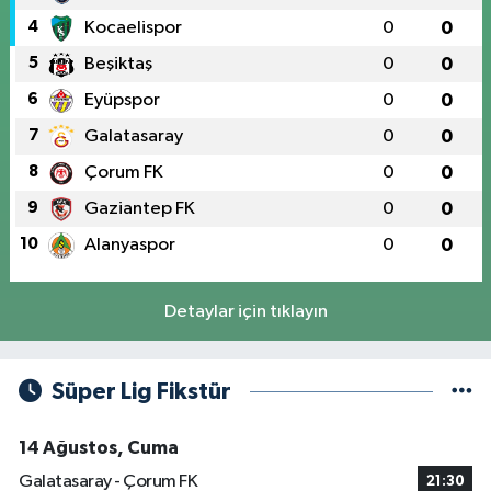
4
Kocaelispor
0
0
5
Beşiktaş
0
0
6
Eyüpspor
0
0
7
Galatasaray
0
0
8
Çorum FK
0
0
9
Gaziantep FK
0
0
10
Alanyaspor
0
0
Detaylar için tıklayın
Süper Lig Fikstür
14 Ağustos, Cuma
Galatasaray - Çorum FK
21:30