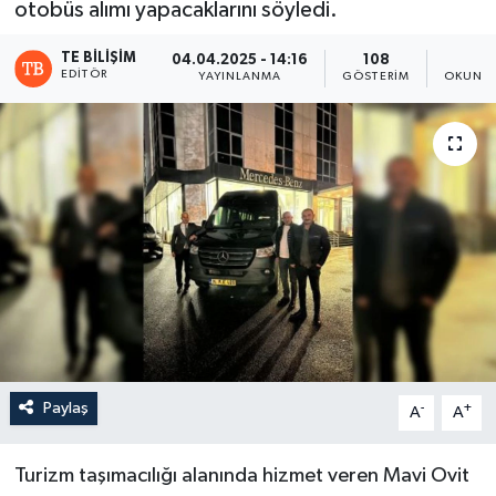
otobüs alımı yapacaklarını söyledi.
TE BILIŞIM
04.04.2025 - 14:16
108
2
EDITÖR
YAYINLANMA
GÖSTERIM
OKUNMA
Paylaş
-
+
A
A
Turizm taşımacılığı alanında hizmet veren Mavi Ovit