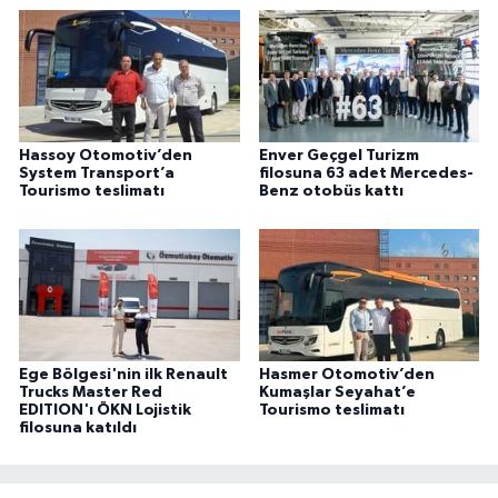
Hassoy Otomotiv’den
Enver Geçgel Turizm
System Transport’a
filosuna 63 adet Mercedes-
Tourismo teslimatı
Benz otobüs kattı
Ege Bölgesi'nin ilk Renault
Hasmer Otomotiv’den
Trucks Master Red
Kumaşlar Seyahat’e
EDITION'ı ÖKN Lojistik
Tourismo teslimatı
filosuna katıldı