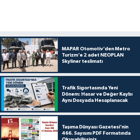
MAPAR Otomotiv’den Metro
Turizm’e 2 adet NEOPLAN
Skyliner teslimatı
Trafik Sigortasında Yeni
Dönem: Hasar ve Değer Kaybı
Aynı Dosyada Hesaplanacak
Taşıma Dünyası Gazetesi’nin
466. Sayısını PDF Formatında
Okuyabilirsiniz