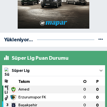
Yükleniyor...
Süper Lig Puan Durumu
Süper Lig
#
Takım
O
P
1
Amed
0
0
2
Erzurumspor FK
0
0
3
Başakşehir
0
0