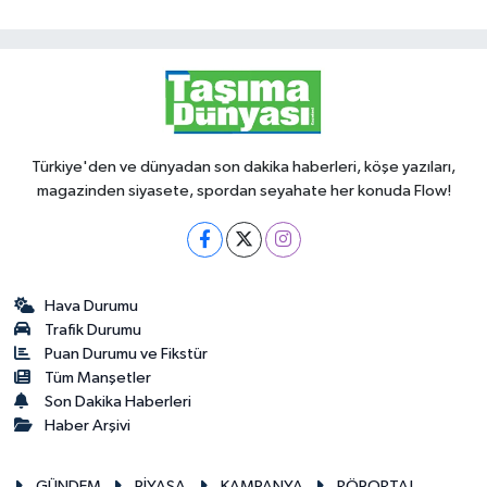
Türkiye'den ve dünyadan son dakika haberleri, köşe yazıları,
magazinden siyasete, spordan seyahate her konuda Flow!
Hava Durumu
Trafik Durumu
Puan Durumu ve Fikstür
Tüm Manşetler
Son Dakika Haberleri
Haber Arşivi
GÜNDEM
PİYASA
KAMPANYA
RÖPORTAJ