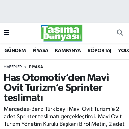
GÜNDEM
Hava Durumu
PİYASA
Trafik Durumu
GÜNDEM
PİYASA
KAMPANYA
RÖPORTAJ
YOL
KAMPANYA
Süper Lig Puan Durumu ve Fikstür
RÖPORTAJ
Tüm Manşetler
HABERLER
PİYASA
Has Otomotiv’den Mavi
YOLCU TAŞIMA
Son Dakika Haberleri
Ovit Turizm’e Sprinter
LOJİSTİK
Haber Arşivi
teslimatı
Mercedes-Benz Türk bayii Mavi Ovit Turizm’e 2
E-GAZETE
adet Sprinter teslimatı gerçekleştirdi. Mavi Ovit
Turizm Yönetim Kurulu Başkanı Birol Metin, 2 adet
TAŞITLAR