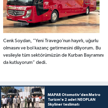
Cenk Soydan, “Yeni Travego’nun hayırlı, uğurlu
olmasını ve bol kazanç getirmesini diliyorum. Bu
vesileyle tüm sektörümüzün de Kurban Bayramını
da kutluyorum” dedi.
MAPAR Otomotiv’den Metro
Turizm’e 2 adet NEOPLAN
Skyliner teslimatı