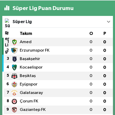
Süper Lig Puan Durumu
Süper Lig
#
Takım
O
P
1
Amed
0
0
2
Erzurumspor FK
0
0
3
Başakşehir
0
0
4
Kocaelispor
0
0
5
Beşiktaş
0
0
6
Eyüpspor
0
0
7
Galatasaray
0
0
8
Çorum FK
0
0
9
Gaziantep FK
0
0