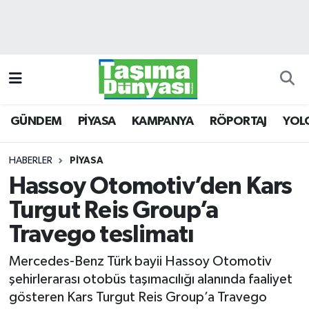
GÜNDEM
Hava Durumu
PİYASA
Trafik Durumu
GÜNDEM
PİYASA
KAMPANYA
RÖPORTAJ
YOL
KAMPANYA
Süper Lig Puan Durumu ve Fikstür
RÖPORTAJ
Tüm Manşetler
HABERLER
PİYASA
Hassoy Otomotiv’den Kars
YOLCU TAŞIMA
Son Dakika Haberleri
Turgut Reis Group’a
LOJİSTİK
Haber Arşivi
Travego teslimatı
Mercedes-Benz Türk bayii Hassoy Otomotiv
E-GAZETE
şehirlerarası otobüs taşımacılığı alanında faaliyet
gösteren Kars Turgut Reis Group’a Travego
TAŞITLAR