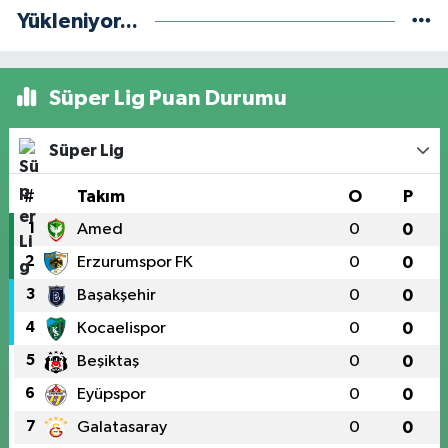
Yükleniyor...
Süper Lig Puan Durumu
Süper Lig
#
Takım
O
P
1
Amed
0
0
2
Erzurumspor FK
0
0
3
Başakşehir
0
0
4
Kocaelispor
0
0
5
Beşiktaş
0
0
6
Eyüpspor
0
0
7
Galatasaray
0
0