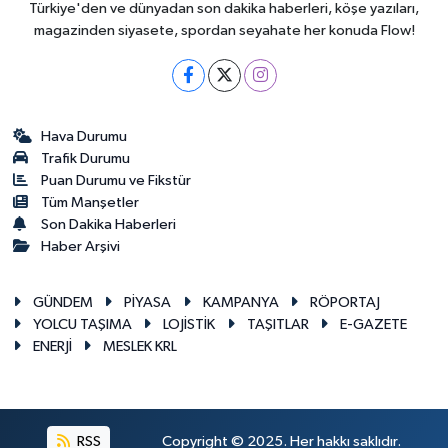
Türkiye'den ve dünyadan son dakika haberleri, köşe yazıları,
magazinden siyasete, spordan seyahate her konuda Flow!
Hava Durumu
Trafik Durumu
Puan Durumu ve Fikstür
Tüm Manşetler
Son Dakika Haberleri
Haber Arşivi
GÜNDEM
PİYASA
KAMPANYA
RÖPORTAJ
YOLCU TAŞIMA
LOJİSTİK
TAŞITLAR
E-GAZETE
ENERJİ
MESLEK KRL
RSS
Copyright © 2025. Her hakkı saklıdır.