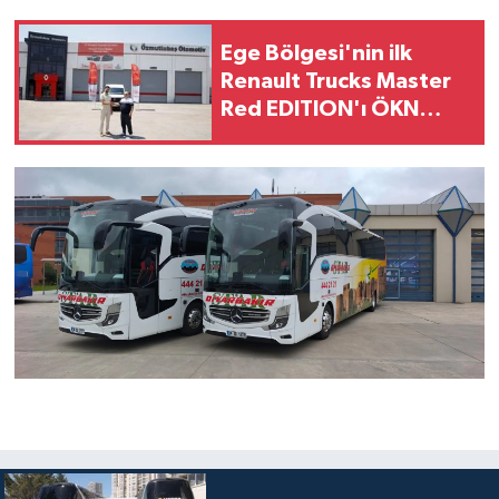
Ege Bölgesi'nin ilk
Renault Trucks Master
Red EDITION'ı ÖKN
Lojistik filosuna katıldı