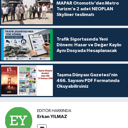
MAPAR Otomotiv’den Metro
Turizm’e 2 adet NEOPLAN
Skyliner teslimatı
Trafik Sigortasında Yeni
Dönem: Hasar ve Değer Kaybı
Aynı Dosyada Hesaplanacak
Taşıma Dünyası Gazetesi’nin
466. Sayısını PDF Formatında
Okuyabilirsiniz
EDITÖR HAKKINDA
Erkan YILMAZ