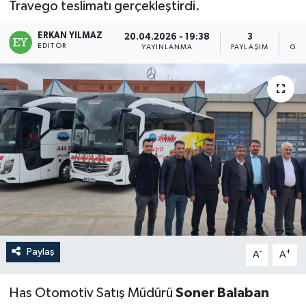
Travego teslimatı gerçekleştirdi.
ERKAN YILMAZ
20.04.2026 - 19:38
3
EDITÖR
YAYINLANMA
PAYLAŞIM
GÖS
Paylaş
-
+
A
A
Has Otomotiv Satış Müdürü
Soner Balaban