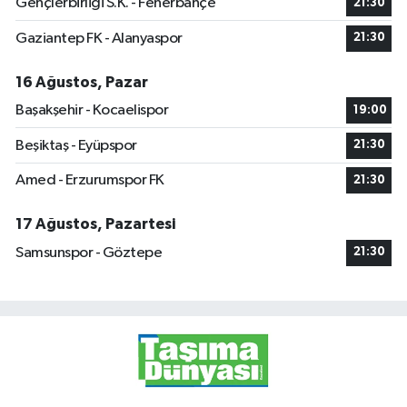
Gençlerbirliği S.K. - Fenerbahçe
21:30
Gaziantep FK - Alanyaspor
21:30
16 Ağustos, Pazar
Başakşehir - Kocaelispor
19:00
Beşiktaş - Eyüpspor
21:30
Amed - Erzurumspor FK
21:30
17 Ağustos, Pazartesi
Samsunspor - Göztepe
21:30