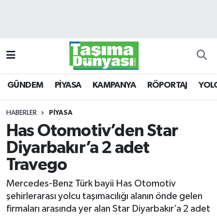
GÜNDEM
Hava Durumu
PİYASA
Trafik Durumu
GÜNDEM
PİYASA
KAMPANYA
RÖPORTAJ
YOL
KAMPANYA
Süper Lig Puan Durumu ve Fikstür
RÖPORTAJ
Tüm Manşetler
HABERLER
PİYASA
Has Otomotiv’den Star
YOLCU TAŞIMA
Son Dakika Haberleri
Diyarbakır’a 2 adet
LOJİSTİK
Haber Arşivi
Travego
Mercedes-Benz Türk bayii Has Otomotiv
E-GAZETE
şehirlerarası yolcu taşımacılığı alanın önde gelen
firmaları arasında yer alan Star Diyarbakır’a 2 adet
TAŞITLAR