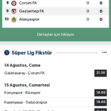
8
Çorum FK
0
0
9
Gaziantep FK
0
0
10
Alanyaspor
0
0
Detaylar için tıklayın
Süper Lig Fikstür
14 Ağustos, Cuma
Galatasaray - Çorum FK
21:30
15 Ağustos, Cumartesi
Konyaspor - Rizespor
19:00
Kasımpaşa - Trabzonspor
19:00