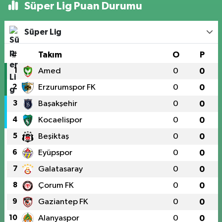
Süper Lig Puan Durumu
Süper Lig
#
Takım
O
P
1
Amed
0
0
2
Erzurumspor FK
0
0
3
Başakşehir
0
0
4
Kocaelispor
0
0
5
Beşiktaş
0
0
6
Eyüpspor
0
0
7
Galatasaray
0
0
8
Çorum FK
0
0
9
Gaziantep FK
0
0
10
Alanyaspor
0
0