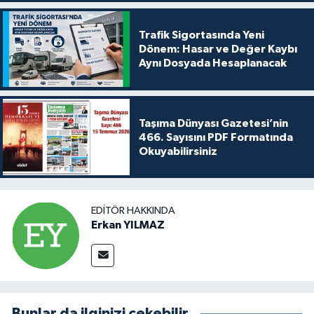
Trafik Sigortasında Yeni
Dönem: Hasar ve Değer Kaybı
Aynı Dosyada Hesaplanacak
Taşıma Dünyası Gazetesi’nin
466. Sayısını PDF Formatında
Okuyabilirsiniz
EDITÖR HAKKINDA
Erkan YILMAZ
Bunlar da ilginizi çekebilir