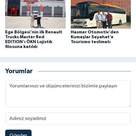
Ege Bölgesi'nin ilk Renault
Hasmer Otomotiv’den
Trucks Master Red
Kumaşlar Seyahat’e
EDITION'ı ÖKN Lojistik
Tourismo teslimatı
filosuna katıldı
Yorumlar
Gönder