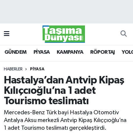
GÜNDEM
Hava Durumu
PİYASA
Trafik Durumu
GÜNDEM
PİYASA
KAMPANYA
RÖPORTAJ
YOL
KAMPANYA
Süper Lig Puan Durumu ve Fikstür
RÖPORTAJ
Tüm Manşetler
HABERLER
PİYASA
Hastalya’dan Antvip Kipaş
YOLCU TAŞIMA
Son Dakika Haberleri
Kılıçcıoğlu’na 1 adet
LOJİSTİK
Haber Arşivi
Tourismo teslimatı
Mercedes-Benz Türk bayi Hastalya Otomotiv
E-GAZETE
Antalya Aksu merkezli Antvip Kipaş Kılıççıoğlu’na
1 adet Tourismo teslimatı gerçekleştirdi.
TAŞITLAR