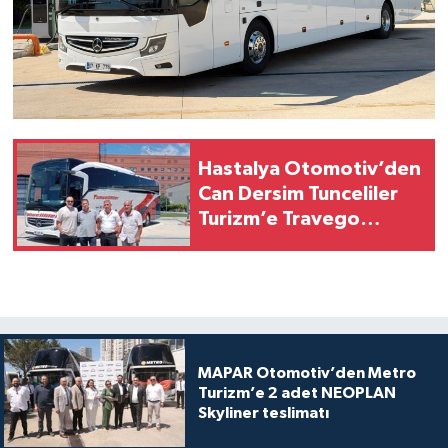
Hastalya Otomotiv’den
Can Dersim Tunceliler
Turizm’e Travego
teslimatı
MAPAR Otomotiv’den Metro
Turizm’e 2 adet NEOPLAN
Skyliner teslimatı