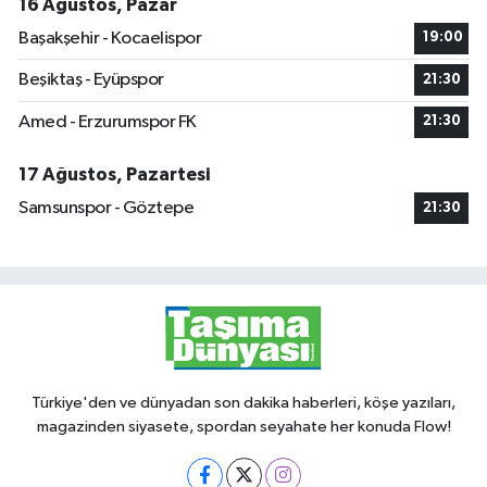
16 Ağustos, Pazar
Başakşehir - Kocaelispor
19:00
Beşiktaş - Eyüpspor
21:30
Amed - Erzurumspor FK
21:30
17 Ağustos, Pazartesi
Samsunspor - Göztepe
21:30
Türkiye'den ve dünyadan son dakika haberleri, köşe yazıları,
magazinden siyasete, spordan seyahate her konuda Flow!