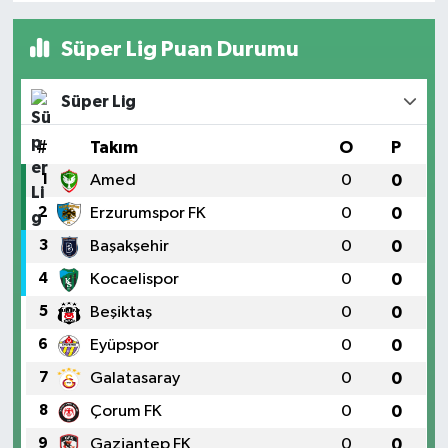
Süper Lig Puan Durumu
Süper Lig
#
Takım
O
P
1
Amed
0
0
2
Erzurumspor FK
0
0
3
Başakşehir
0
0
4
Kocaelispor
0
0
5
Beşiktaş
0
0
6
Eyüpspor
0
0
7
Galatasaray
0
0
8
Çorum FK
0
0
9
Gaziantep FK
0
0