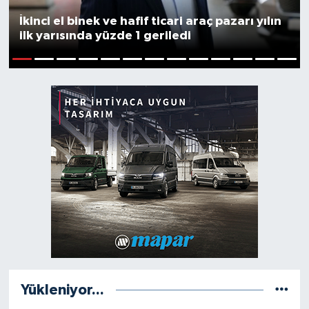
İkinci el binek ve hafif ticari araç pazarı yılın
ilk yarısında yüzde 1 geriledi
1
2
3
4
5
6
7
8
9
10
11
12
13
Yükleniyor...