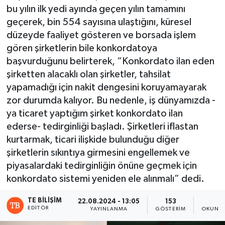
bu yılın ilk yedi ayında geçen yılın tamamını
geçerek, bin 554 sayısına ulaştığını, küresel
düzeyde faaliyet gösteren ve borsada işlem
gören şirketlerin bile konkordatoya
başvurduğunu belirterek, “Konkordato ilan eden
şirketten alacaklı olan şirketler, tahsilat
yapamadığı için nakit dengesini koruyamayarak
zor durumda kalıyor. Bu nedenle, iş dünyamızda -
ya ticaret yaptığım şirket konkordato ilan
ederse- tedirginliği başladı. Şirketleri iflastan
kurtarmak, ticari ilişkide bulunduğu diğer
şirketlerin sıkıntıya girmesini engellemek ve
piyasalardaki tedirginliğin önüne geçmek için
konkordato sistemi yeniden ele alınmalı” dedi.
TE BILIŞIM
22.08.2024 - 13:05
153
2
EDITÖR
YAYINLANMA
GÖSTERIM
OKUNMA