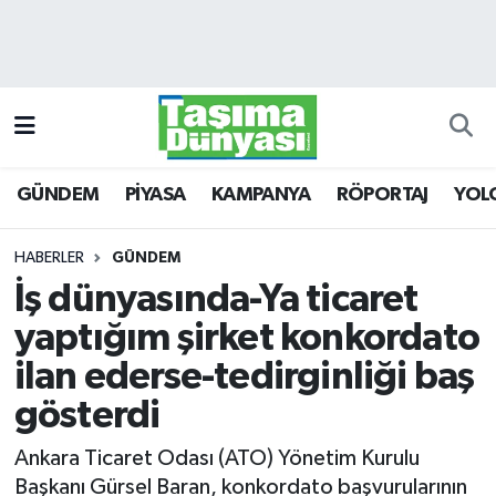
GÜNDEM
Hava Durumu
PİYASA
Trafik Durumu
GÜNDEM
PİYASA
KAMPANYA
RÖPORTAJ
YOL
KAMPANYA
Süper Lig Puan Durumu ve Fikstür
RÖPORTAJ
Tüm Manşetler
HABERLER
GÜNDEM
İş dünyasında-Ya ticaret
YOLCU TAŞIMA
Son Dakika Haberleri
yaptığım şirket konkordato
LOJİSTİK
Haber Arşivi
ilan ederse-tedirginliği baş
gösterdi
E-GAZETE
Ankara Ticaret Odası (ATO) Yönetim Kurulu
TAŞITLAR
Başkanı Gürsel Baran, konkordato başvurularının