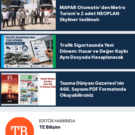
MAPAR Otomotiv’den Metro
Turizm’e 2 adet NEOPLAN
Skyliner teslimatı
Trafik Sigortasında Yeni
Dönem: Hasar ve Değer Kaybı
Aynı Dosyada Hesaplanacak
Taşıma Dünyası Gazetesi’nin
466. Sayısını PDF Formatında
Okuyabilirsiniz
EDITÖR HAKKINDA
TE Bilişim