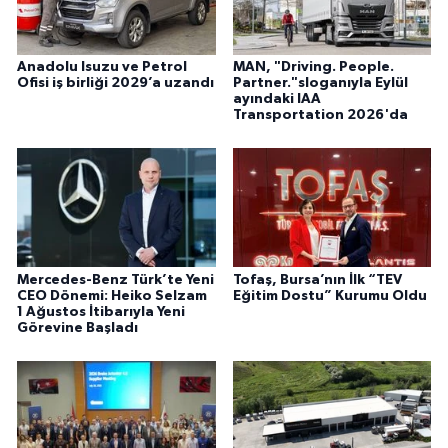
Anadolu Isuzu ve Petrol
MAN, "Driving. People.
Ofisi iş birliği 2029’a uzandı
Partner."sloganıyla Eylül
ayındaki IAA
Transportation 2026'da
Mercedes-Benz Türk’te Yeni
Tofaş, Bursa’nın İlk “TEV
CEO Dönemi: Heiko Selzam
Eğitim Dostu” Kurumu Oldu
1 Ağustos İtibarıyla Yeni
Görevine Başladı