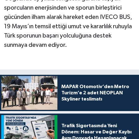
sporcuların enerjisinden ve sporun birleştirici
gücünden ilham alarak hareket eden IVECO BUS,
19 Mayıs’ın temsil ettiği umut ve kararlılık ruhuyla
Türk sporunun başarı yolculuğuna destek
sunmaya devam ediyor.
MAPAR Otomotiv’den Metro
Turizm’e 2 adet NEOPLAN
Skyliner teslimatı
Trafik Sigortasında Yeni
Dönem: Hasar ve Değer Kaybı
Aynı Dosyada Hesaplanacak