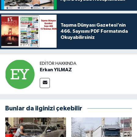
Taşıma Dünyası Gazetesi’nin
466. Sayısını PDF Formatında
Okuyabilirsiniz
EDITÖR HAKKINDA
Erkan YILMAZ
Bunlar da ilginizi çekebilir