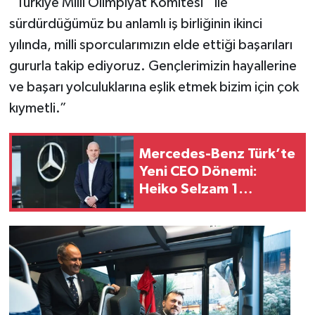
“Türkiye Milli Olimpiyat Komitesi’’ ile
sürdürdüğümüz bu anlamlı iş birliğinin ikinci
yılında, milli sporcularımızın elde ettiği başarıları
gururla takip ediyoruz. Gençlerimizin hayallerine
ve başarı yolculuklarına eşlik etmek bizim için çok
kıymetli.”
Mercedes-Benz Türk’te
Yeni CEO Dönemi:
Heiko Selzam 1
Ağustos İtibarıyla Yeni
Görevine Başladı