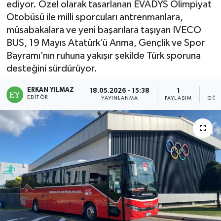
ediyor. Özel olarak tasarlanan EVADYS Olimpiyat
Otobüsü ile milli sporcuları antrenmanlara,
müsabakalara ve yeni başarılara taşıyan IVECO
BUS, 19 Mayıs Atatürk’ü Anma, Gençlik ve Spor
Bayramı’nın ruhuna yakışır şekilde Türk sporuna
desteğini sürdürüyor.
ERKAN YILMAZ
18.05.2026 - 15:38
1
EDITÖR
YAYINLANMA
PAYLAŞIM
GÖS