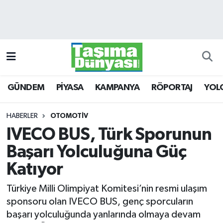
GÜNDEM
Hava Durumu
PİYASA
Trafik Durumu
GÜNDEM
PİYASA
KAMPANYA
RÖPORTAJ
YOL
KAMPANYA
Süper Lig Puan Durumu ve Fikstür
RÖPORTAJ
Tüm Manşetler
HABERLER
OTOMOTİV
IVECO BUS, Türk Sporunun
YOLCU TAŞIMA
Son Dakika Haberleri
Başarı Yolculuğuna Güç
LOJİSTİK
Haber Arşivi
Katıyor
Türkiye Milli Olimpiyat Komitesi’nin resmi ulaşım
E-GAZETE
sponsoru olan IVECO BUS, genç sporcuların
başarı yolculuğunda yanlarında olmaya devam
TAŞITLAR