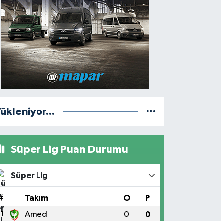
ükleniyor...
Süper Lig Puan Durumu
Süper Lig
#
Takım
O
P
1
Amed
0
0