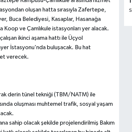
Tınaztepe Kampüsü-Çamlıkule arasında hizmet
1
asyondan oluşan hatta sırasıyla Zafertepe,
S
er, Buca Belediyesi, Kasaplar, Hasanağa
a Koop ve Çamlıkule istasyonları yer alacak.
alışan ikinci aşama hattı ile Üçyol
inyer İstasyonu'nda buluşacak. Bu hat
met verecek.
rak derin tünel tekniği (TBM/NATM) ile
rasında oluşması muhtemel trafik, sosyal yaşam
lacak.
na sahip olacak şekilde projelendirilmiş Bakım