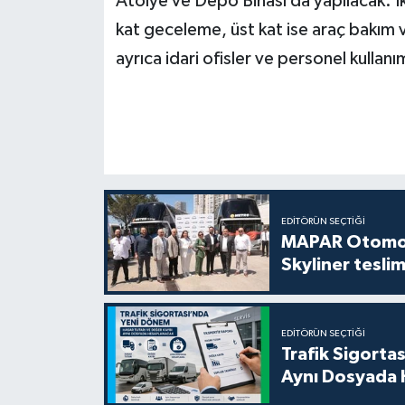
Atölye ve Depo Binası da yapılacak. İki
kat geceleme, üst kat ise araç bakım v
ayrıca idari ofisler ve personel kullanı
EDITÖRÜN SEÇTIĞI
MAPAR Otomot
Skyliner teslim
EDITÖRÜN SEÇTIĞI
Trafik Sigorta
Aynı Dosyada 