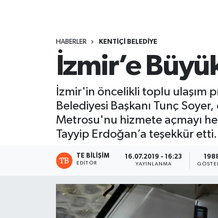
HABERLER
KENTİÇİ BELEDİYE
İzmir’e Büyü
İzmir'in öncelikli toplu ulaşım
Belediyesi Başkanı Tunç Soyer, 
Metrosu'nu hizmete açmayı hed
Tayyip Erdoğan’a teşekkür etti.
TE BILIŞIM
16.07.2019 - 16:23
198
EDITÖR
YAYINLANMA
GÖSTE