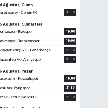
4 Ağustos, Cuma
alatasaray - Çorum FK
21:30
5 Ağustos, Cumartesi
onyaspor - Rizespor
19:00
asımpaşa - Trabzonspor
19:00
ençlerbirliği S.K. - Fenerbahçe
21:30
aziantep FK - Alanyaspor
21:30
6 Ağustos, Pazar
aşakşehir - Kocaelispor
19:00
eşiktaş - Eyüpspor
21:30
med - Erzurumspor FK
21:30