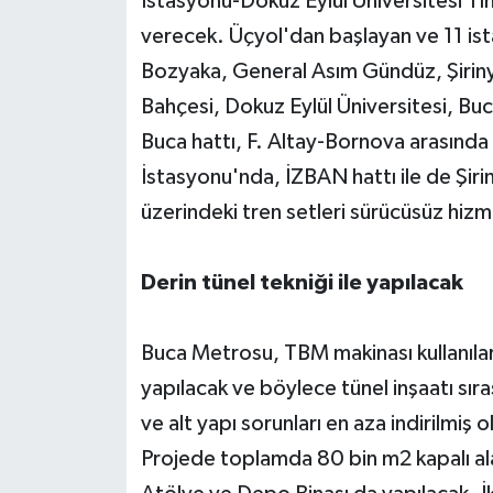
İstasyonu-Dokuz Eylül Üniversitesi 
verecek. Üçyol'dan başlayan ve 11 ist
Bozyaka, General Asım Gündüz, Şiriny
Bahçesi, Dokuz Eylül Üniversitesi, Buc
Buca hattı, F. Altay-Bornova arasında ç
İstasyonu'nda, İZBAN hattı ile de Şir
üzerindeki tren setleri sürücüsüz hiz
Derin tünel tekniği ile yapılacak
Buca Metrosu, TBM makinası kullanıla
yapılacak ve böylece tünel inşaatı sı
ve alt yapı sorunları en aza indirilmiş o
Projede toplamda 80 bin m2 kapalı ala