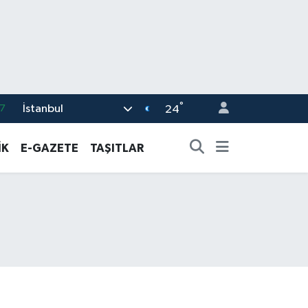
°
İstanbul
8
24
2
İK
E-GAZETE
TAŞITLAR
8
3
4
7