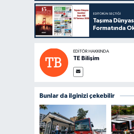
EDITÖRÜN SEÇTIĞI
Taşıma Dünyası
Formatında Oku
EDITÖR HAKKINDA
TE Bilişim
Bunlar da ilginizi çekebilir