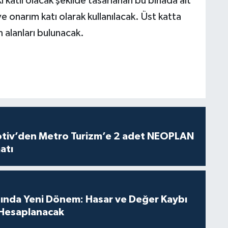
 katlı olacak şekilde tasarlanan bu binada alt
e onarım katı olarak kullanılacak. Üst katta
m alanları bulunacak.
iv’den Metro Turizm’e 2 adet NEOPLAN
atı
sında Yeni Dönem: Hasar ve Değer Kaybı
Hesaplanacak