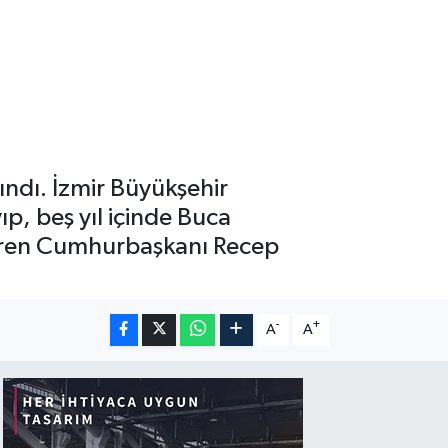
ındı. İzmir Büyükşehir
p, beş yıl içinde Buca
veren Cumhurbaşkanı Recep
-
+
A
A