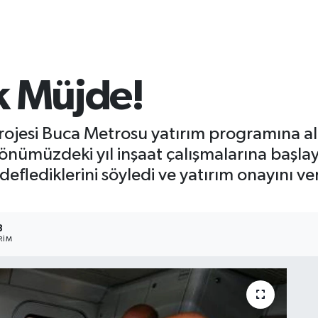
k Müjde!
 projesi Buca Metrosu yatırım programına al
önümüzdeki yıl inşaat çalışmalarına başlayı
eflediklerini söyledi ve yatırım onayını 
8
RIM