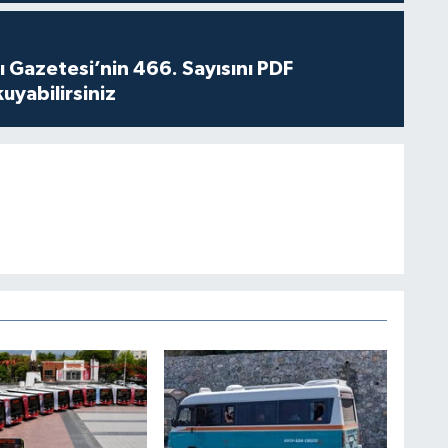
 Gazetesi’nin 466. Sayısını PDF
yabilirsiniz