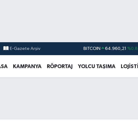
E-Gazete Arşiv
DOLAR
47,7436
%0.1
EURO
55,2510
%0.3
ASA
KAMPANYA
RÖPORTAJ
YOLCU TAŞIMA
LOJİST
STERLİN
64,4811
%0.3
GRAM ALTIN
6660.55
%0.0
BİST100
13.779
%-1
BITCOIN
64.960,21
%0.8