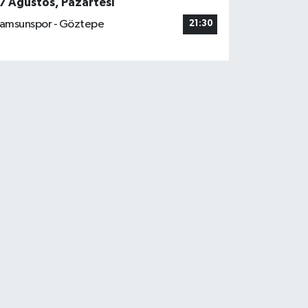
7 Ağustos, Pazartesi
amsunspor - Göztepe
21:30