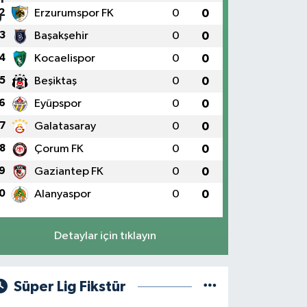
2
Erzurumspor FK
0
0
3
Başakşehir
0
0
4
Kocaelispor
0
0
5
Beşiktaş
0
0
6
Eyüpspor
0
0
7
Galatasaray
0
0
8
Çorum FK
0
0
9
Gaziantep FK
0
0
0
Alanyaspor
0
0
Detaylar için tıklayın
Süper Lig Fikstür