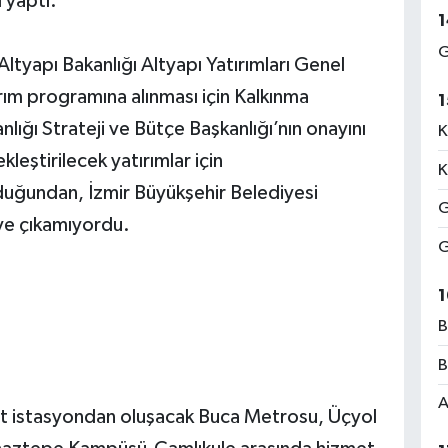
 yaptı.
1
G
ltyapı Bakanlığı Altyapı Yatırımları Genel
ım programına alınması için Kalkınma
1
lığı Strateji ve Bütçe Başkanlığı’nın onayını
K
leştirilecek yatırımlar için
K
duğundan, İzmir Büyükşehir Belediyesi
G
ye çıkamıyordu.
G
1
B
B
A
et istasyondan oluşacak Buca Metrosu, Üçyol