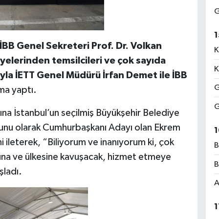
G
1
İBB Genel Sekreteri Prof. Dr. Volkan
K
iyelerinden temsilcileri ve çok sayıda
K
yla İETT Genel Müdürü İrfan Demet ile İBB
G
ma yaptı.
G
ına İstanbul’un seçilmiş Büyükşehir Belediye
yunu olarak Cumhurbaşkanı Adayı olan Ekrem
1
i ileterek, “Biliyorum ve inanıyorum ki, çok
B
’una ve ülkesine kavuşacak, hizmet etmeye
B
ladı.
A
1