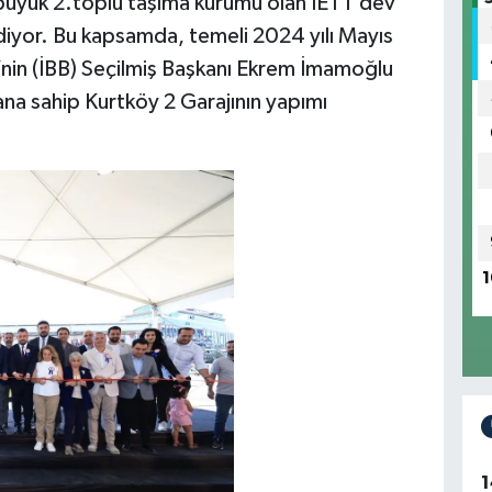
 büyük 2.toplu taşıma kurumu olan İETT dev
diyor. Bu kapsamda, temeli 2024 yılı Mayıs
’nin (İBB) Seçilmiş Başkanı Ekrem İmamoğlu
ana sahip Kurtköy 2 Garajının yapımı
1
1