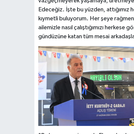
vazgeçmeyerek yaşamaya, üretmeye 
Edeceğiz. İşte bu yüzden, attığımız he
kıymetli buluyorum. Her şeye rağmen 
ailemizle nasıl çalıştığımızı herkese g
gündüzüne katan tüm mesai arkadaşla