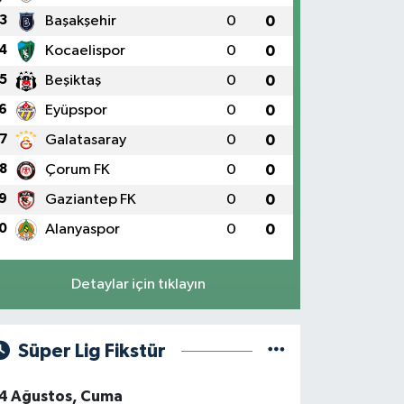
3
Başakşehir
0
0
4
Kocaelispor
0
0
5
Beşiktaş
0
0
6
Eyüpspor
0
0
7
Galatasaray
0
0
8
Çorum FK
0
0
9
Gaziantep FK
0
0
0
Alanyaspor
0
0
Detaylar için tıklayın
Süper Lig Fikstür
4 Ağustos, Cuma