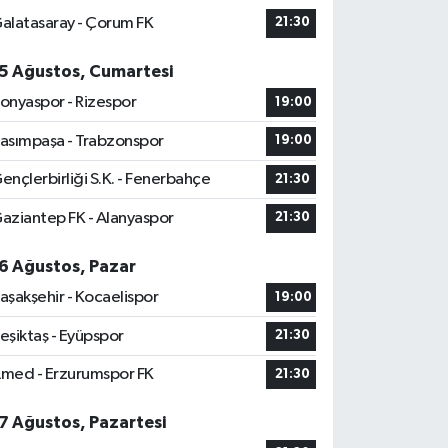
alatasaray - Çorum FK
21:30
5 Ağustos, Cumartesi
onyaspor - Rizespor
19:00
asımpaşa - Trabzonspor
19:00
ençlerbirliği S.K. - Fenerbahçe
21:30
aziantep FK - Alanyaspor
21:30
6 Ağustos, Pazar
aşakşehir - Kocaelispor
19:00
eşiktaş - Eyüpspor
21:30
med - Erzurumspor FK
21:30
7 Ağustos, Pazartesi