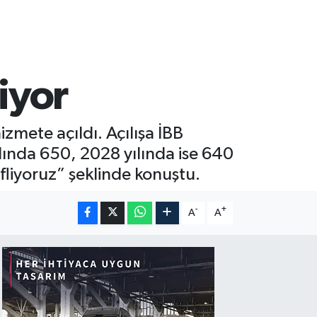
iyor
mete açıldı. Açılışa İBB
ılında 650, 2028 yılında ise 640
liyoruz” şeklinde konuştu.
-
+
A
A