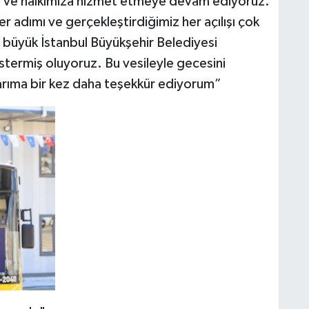
ve halkımıza hizmet etmeye devam ediyoruz.
r adımı ve gerçekleştirdiğimiz her açılışı çok
büyük İstanbul Büyükşehir Belediyesi
östermiş oluyoruz. Bu vesileyle gecesini
rıma bir kez daha teşekkür ediyorum”