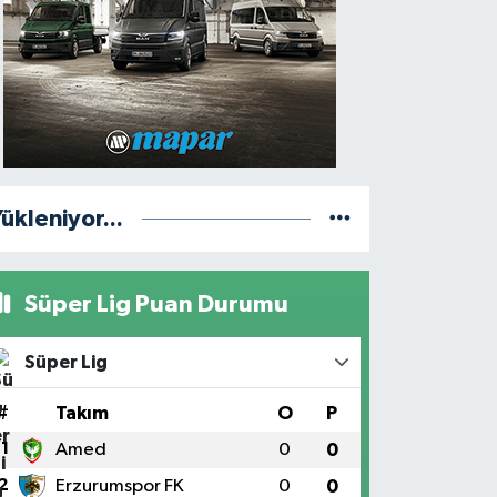
ükleniyor...
Süper Lig Puan Durumu
Süper Lig
#
Takım
O
P
1
Amed
0
0
2
Erzurumspor FK
0
0