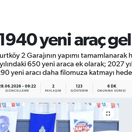
 1940 yeni araç gel
urtköy 2 Garajının yapımı tamamlanarak hiz
yılındaki 650 yeni araca ek olarak; 2027 y
0 yeni aracı daha filomuza katmayı hedef
28.06.2026 - 09:22
2
123
6 DK
GÜNCELLEME
PAYLAŞIM
GÖSTERIM
OKUNMA SÜRESI