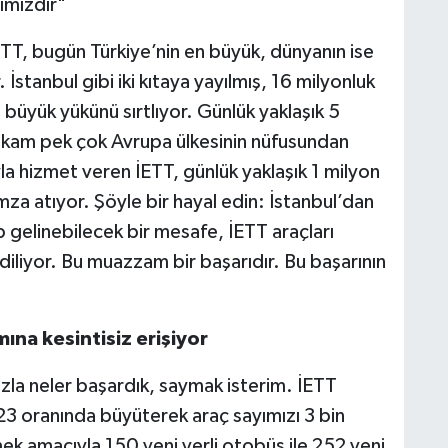
ımızdır"
 İETT, bugün Türkiye’nin en büyük, dünyanın ise
İstanbul gibi iki kıtaya yayılmış, 16 milyonluk
büyük yükünü sırtlıyor. Günlük yaklaşık 5
rakam pek çok Avrupa ülkesinin nüfusundan
la hizmet veren İETT, günlük yaklaşık 1 milyon
za atıyor. Şöyle bir hayal edin: İstanbul’dan
 gelinebilecek bir mesafe, İETT araçları
diliyor. Bu muazzam bir başarıdır. Bu başarının
ına kesintisiz erişiyor
la neler başardık, saymak isterim. İETT
 oranında büyüterek araç sayımızı 3 bin
ek amacıyla 150 yeni yerli otobüs ile 252 yeni