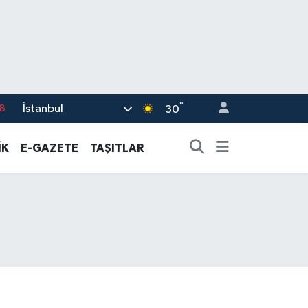
°
İstanbul
8
30
2
İK
E-GAZETE
TAŞITLAR
8
3
4
18