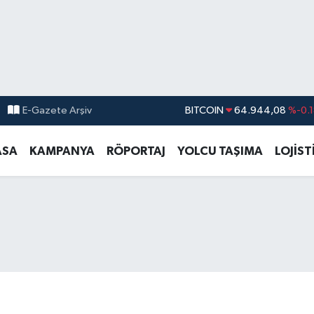
E-Gazete Arşiv
DOLAR
47,7436
%0.1
EURO
55,2510
%0.3
ASA
KAMPANYA
RÖPORTAJ
YOLCU TAŞIMA
LOJİST
STERLİN
64,4811
%0.3
GRAM ALTIN
6660.55
%0.0
BİST100
13.779
%-1
BITCOIN
64.944,08
%-0.