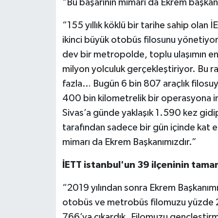
"Bu başarının mimarı da Ekrem başkan
“155 yıllık köklü bir tarihe sahip olan
ikinci büyük otobüs filosunu yönetiyor. 
dev bir metropolde, toplu ulaşımın en 
milyon yolculuk gerçekleştiriyor. Bu 
fazla… Bugün 6 bin 807 araçlık filosuy
400 bin kilometrelik bir operasyona im
Sivas’a günde yaklaşık 1.590 kez gidip
tarafından sadece bir gün içinde kat e
mimarı da Ekrem Başkanımızdır.”
İETT istanbul'un 39 ilçeninin tamam
“2019 yılından sonra Ekrem Başkanımız
otobüs ve metrobüs filomuzu yüzde 23
766’ya çıkardık. Filomuzu gençleştirm