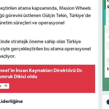
ekleştirilen atama kapsamında, Maxion Wheels
ü görevini üstlenen Gülçin Tekin, Türkiye’de
n üretim süreçleri ve operasyonel
çinde stratejik öneme sahip olan Türkiye
reciyle gerçekleştirilen bu atama operasyonel
açlıyor.
1
meel’in İnsan Kaynakları Direktörü Dr.
mruk Dikici oldu
e
iderliğine