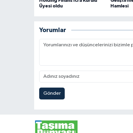
Holding Finans İcra Kurulu
Geliştirme
Üyesi oldu
Hamlesi
Yorumlar
Gönder