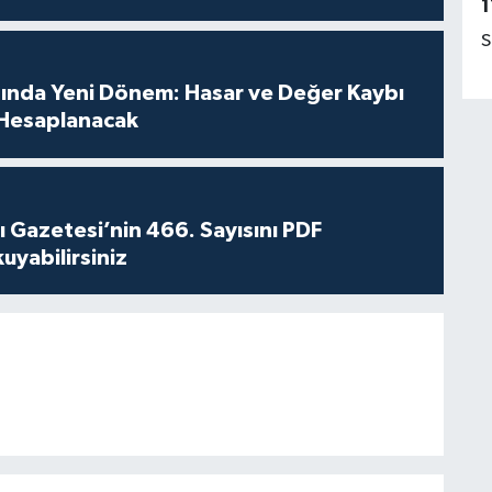
1
S
sında Yeni Dönem: Hasar ve Değer Kaybı
Hesaplanacak
 Gazetesi’nin 466. Sayısını PDF
yabilirsiniz