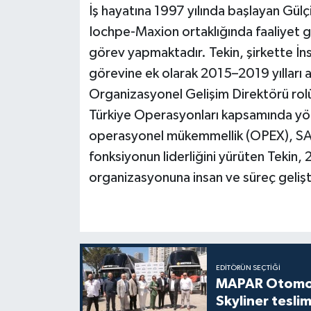
İş hayatına 1997 yılında başlayan Gülçi
Iochpe-Maxion ortaklığında faaliyet 
görev yapmaktadır. Tekin, şirkette İns
görevine ek olarak 2015–2019 yılları
Organizasyonel Gelişim Direktörü rolü
Türkiye Operasyonları kapsamında yönet
operasyonel mükemmellik (OPEX), SAP v
fonksiyonun liderliğini yürüten Tekin
organizasyonuna insan ve süreç gelişt
EDITÖRÜN SEÇTIĞI
MAPAR Otomot
Skyliner teslim