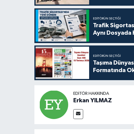
EDITÖRÜN SEÇTIĞI
Trafik Sigorta
Aynı Dosyada 
EDITÖRÜN SEÇTIĞI
Taşıma Dünyası
Formatında Oku
EDITÖR HAKKINDA
Erkan YILMAZ