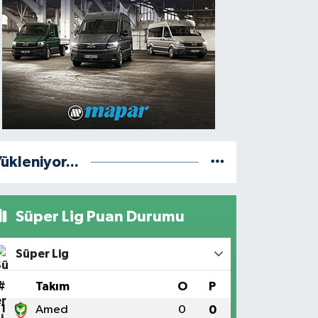
ükleniyor...
Süper Lig Puan Durumu
Süper Lig
#
Takım
O
P
1
Amed
0
0