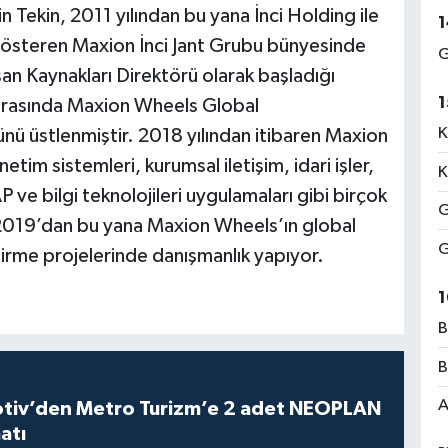
n Tekin, 2011 yılından bu yana İnci Holding ile
1
gösteren Maxion İnci Jant Grubu bünyesinde
G
an Kaynakları Direktörü olarak başladığı
1
 arasında Maxion Wheels Global
K
nü üstlenmiştir. 2018 yılından itibaren Maxion
im sistemleri, kurumsal iletişim, idari işler,
K
e bilgi teknolojileri uygulamaları gibi birçok
G
, 2019’dan bu yana Maxion Wheels’ın global
G
irme projelerinde danışmanlık yapıyor.
1
B
B
A
iv’den Metro Turizm’e 2 adet NEOPLAN
atı