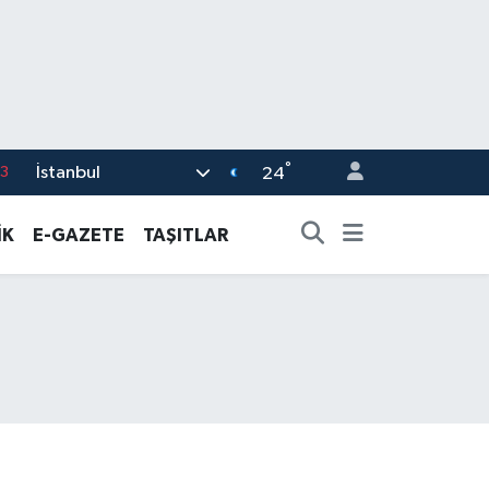
3
°
İstanbul
24
0
İK
E-GAZETE
TAŞITLAR
8
0
5
0