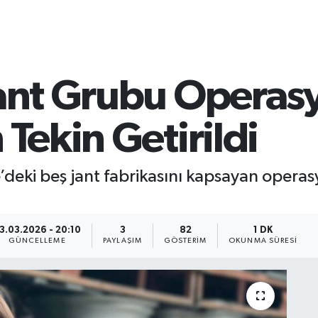
Jant Grubu Operasy
 Tekin Getirildi
’deki beş jant fabrikasını kapsayan operasy
3.03.2026 - 20:10
3
82
1 DK
GÜNCELLEME
PAYLAŞIM
GÖSTERIM
OKUNMA SÜRESI