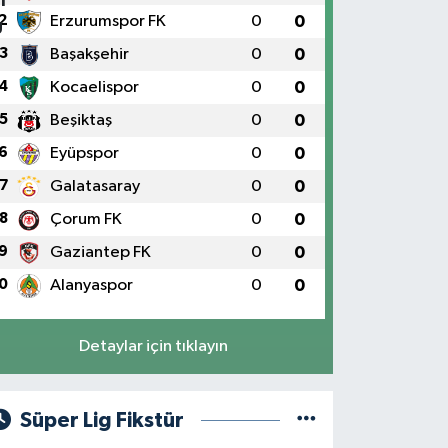
2
Erzurumspor FK
0
0
3
Başakşehir
0
0
4
Kocaelispor
0
0
5
Beşiktaş
0
0
6
Eyüpspor
0
0
7
Galatasaray
0
0
8
Çorum FK
0
0
9
Gaziantep FK
0
0
0
Alanyaspor
0
0
Detaylar için tıklayın
Süper Lig Fikstür