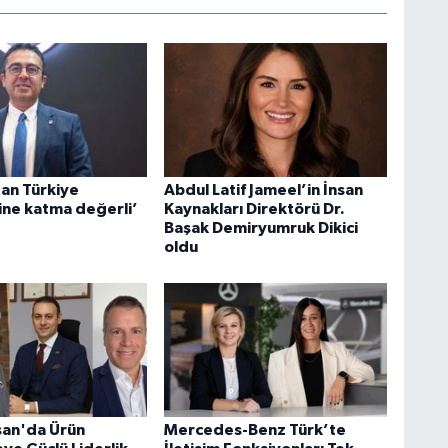
an Türkiye
Abdul Latif Jameel’in İnsan
ne katma değerli’
Kaynakları Direktörü Dr.
Başak Demiryumruk Dikici
oldu
san'da Ürün
Mercedes-Benz Türk’te