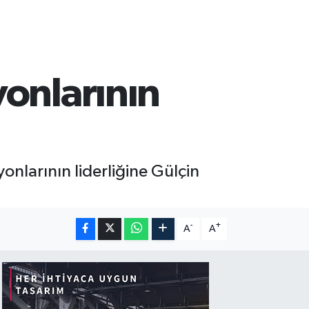
onlarının
onlarının liderliğine Gülçin
-
+
A
A