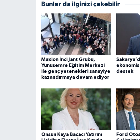
Bunlar da ilginizi çekebilir
Maxion İnci Jant Grubu,
Sakarya’d
Yunusemre Eğitim Merkezi
ekonomisi
ile genç yetenekleri sanayiye
destek
kazandırmaya devam ediyor
Onsun Kaya Bacacı Yatırım
Ford Oto