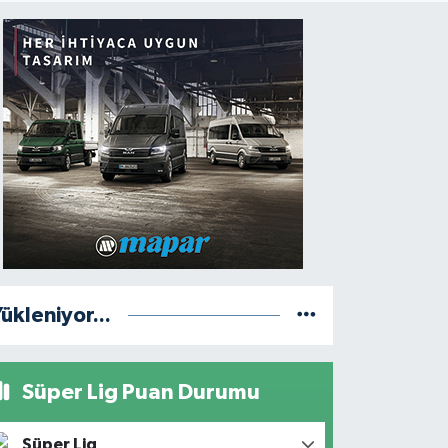
ükleniyor...
Süper Lig Puan Durumu
Süper Lig