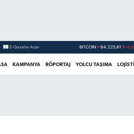
E-Gazete Arşiv
DOLAR
47,6704
%
EURO
55,0406
%-0.0
ASA
KAMPANYA
RÖPORTAJ
YOLCU TAŞIMA
LOJİST
STERLİN
64,2143
%
GRAM ALTIN
6510.40
%0.4
BİST100
13.799
%7
BITCOIN
64.225,61
%-0.6