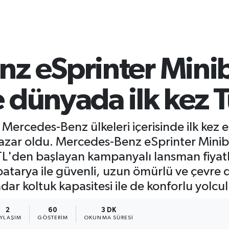
z eSprinter Mini
 dünyada ilk kez T
Mercedes-Benz ülkeleri içerisinde ilk ke
pazar oldu. Mercedes-Benz eSprinter Minib
TL'den başlayan kampanyalı lansman fiyatla
batarya ile güvenli, uzun ömürlü ve çevre 
r koltuk kapasitesi ile de konforlu yolcu
2
60
3 DK
AYLAŞIM
GÖSTERIM
OKUNMA SÜRESI