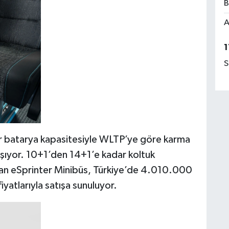
B
A
1
S
lir batarya kapasitesiyle WLTP’ye göre karma
şıyor. 10+1’den 14+1’e kadar koltuk
sunan eSprinter Minibüs, Türkiye’de 4.010.000
yatlarıyla satışa sunuluyor.