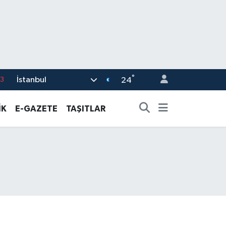
°
İstanbul
0
24
8
İK
E-GAZETE
TAŞITLAR
0
5
0
3