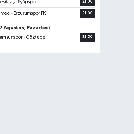
eşiktaş - Eyüpspor
21:30
med - Erzurumspor FK
21:30
7 Ağustos, Pazartesi
amsunspor - Göztepe
21:30