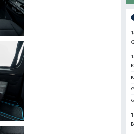
1
G
1
K
K
G
G
1
B