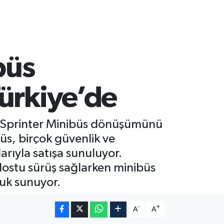
büs
ürkiye’de
z eSprinter Minibüs dönüşümünü
üs, birçok güvenlik ve
rıyla satışa sunuluyor.
dostu sürüş sağlarken minibüs
luk sunuyor.
-
+
A
A