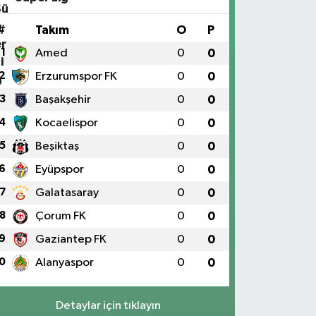
#
Takım
O
P
1
Amed
0
0
2
Erzurumspor FK
0
0
3
Başakşehir
0
0
4
Kocaelispor
0
0
5
Beşiktaş
0
0
6
Eyüpspor
0
0
7
Galatasaray
0
0
8
Çorum FK
0
0
9
Gaziantep FK
0
0
0
Alanyaspor
0
0
Detaylar için tıklayın