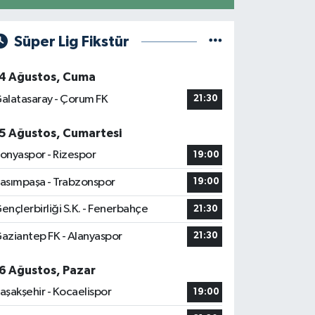
Süper Lig Fikstür
4 Ağustos, Cuma
alatasaray - Çorum FK
21:30
5 Ağustos, Cumartesi
onyaspor - Rizespor
19:00
asımpaşa - Trabzonspor
19:00
ençlerbirliği S.K. - Fenerbahçe
21:30
aziantep FK - Alanyaspor
21:30
6 Ağustos, Pazar
aşakşehir - Kocaelispor
19:00