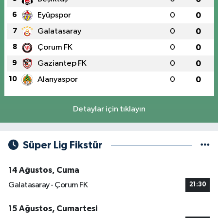
6
Eyüpspor
0
0
7
Galatasaray
0
0
8
Çorum FK
0
0
9
Gaziantep FK
0
0
10
Alanyaspor
0
0
Detaylar için tıklayın
Süper Lig Fikstür
14 Ağustos, Cuma
Galatasaray - Çorum FK
21:30
15 Ağustos, Cumartesi