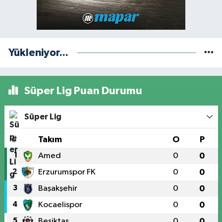
Yükleniyor...
Süper Lig Puan Durumu
Süper Lig
#
Takım
O
P
1
Amed
0
0
2
Erzurumspor FK
0
0
3
Başakşehir
0
0
4
Kocaelispor
0
0
5
Beşiktaş
0
0