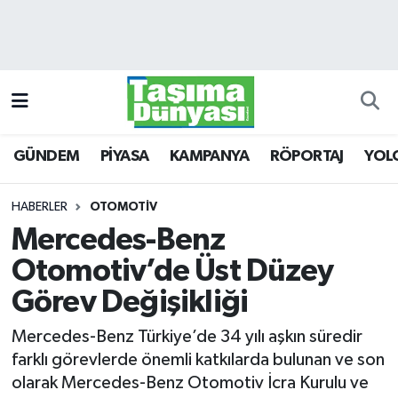
GÜNDEM
Hava Durumu
PİYASA
Trafik Durumu
GÜNDEM
PİYASA
KAMPANYA
RÖPORTAJ
YOL
KAMPANYA
Süper Lig Puan Durumu ve Fikstür
RÖPORTAJ
Tüm Manşetler
HABERLER
OTOMOTİV
Mercedes-Benz
YOLCU TAŞIMA
Son Dakika Haberleri
Otomotiv’de Üst Düzey
LOJİSTİK
Haber Arşivi
Görev Değişikliği
Mercedes-Benz Türkiye’de 34 yılı aşkın süredir
E-GAZETE
farklı görevlerde önemli katkılarda bulunan ve son
olarak Mercedes-Benz Otomotiv İcra Kurulu ve
TAŞITLAR