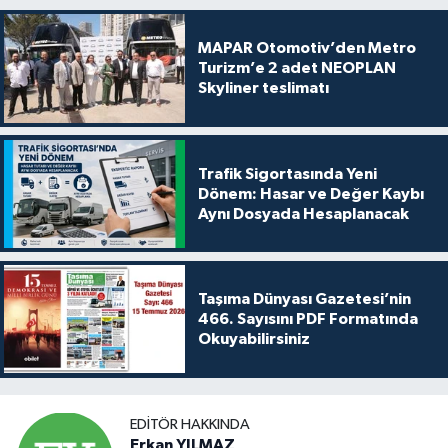
MAPAR Otomotiv’den Metro
Turizm’e 2 adet NEOPLAN
Skyliner teslimatı
Trafik Sigortasında Yeni
Dönem: Hasar ve Değer Kaybı
Aynı Dosyada Hesaplanacak
Taşıma Dünyası Gazetesi’nin
466. Sayısını PDF Formatında
Okuyabilirsiniz
EDITÖR HAKKINDA
Erkan YILMAZ