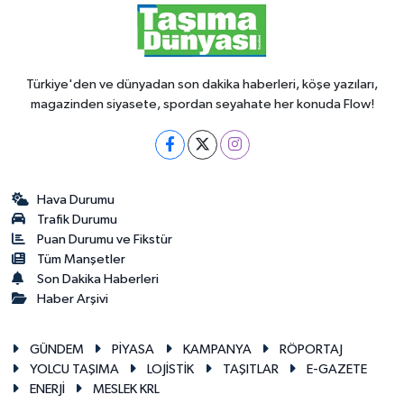
Türkiye'den ve dünyadan son dakika haberleri, köşe yazıları,
magazinden siyasete, spordan seyahate her konuda Flow!
Hava Durumu
Trafik Durumu
Puan Durumu ve Fikstür
Tüm Manşetler
Son Dakika Haberleri
Haber Arşivi
GÜNDEM
PİYASA
KAMPANYA
RÖPORTAJ
YOLCU TAŞIMA
LOJİSTİK
TAŞITLAR
E-GAZETE
ENERJİ
MESLEK KRL