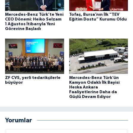
Mercedes-Benz Türk’te Yeni
Tofaş, Bursa’nın İlk “TEV
CEO Dönemi: Heiko Selzam
Eğitim Dostu” Kurumu Oldu
1 Ağustos İtibarıyla Yeni
Görevine Başladı
ZF CVS, yerli tedarikçilerle
Mercedes-Benz Türk’ün
büyüyor
Kamyon Odaklı İlk Bayisi
Heska Ankara
Faaliyetlerine Daha da
Güçlü Devam Ediyor
Yorumlar