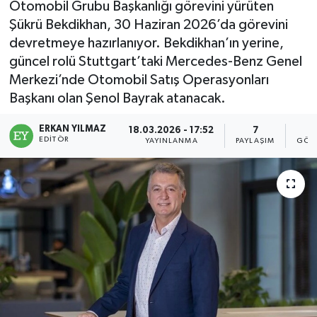
Otomobil Grubu Başkanlığı görevini yürüten
Şükrü Bekdikhan, 30 Haziran 2026’da görevini
devretmeye hazırlanıyor. Bekdikhan’ın yerine,
güncel rolü Stuttgart’taki Mercedes-Benz Genel
Merkezi’nde Otomobil Satış Operasyonları
Başkanı olan Şenol Bayrak atanacak.
ERKAN YILMAZ
18.03.2026 - 17:52
7
1
EDITÖR
YAYINLANMA
PAYLAŞIM
GÖS