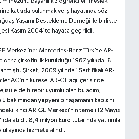
im mezunu başarılı kız öğrencileri mesleki
erine katkıda bulunmak ve iş hayatında söz
ağdaş Yaşamı Destekleme Derneği ile birlikte
rojesi Kasım 2004’te hayata geçirildi.
GE Merkezi’ne: Mercedes-Benz Türk’te AR-
 daha şirketin ilk kurulduğu 1967 yılında, 8
lanmıştı. Şirket, 2009 yılında “Sertifikalı AR-
ler AG’nin küresel AR-GE ağı içerisinde
jisi ile de birebir uyumlu olan bu adım,
lü bakımından yepyeni bir aşamanın kapısını
deki ikinci AR-GE Merkezi’nin temeli 12 Mayıs
a atıldı. 8,4 milyon Euro tutarında yatırımla
lül ayında hizmete alındı.