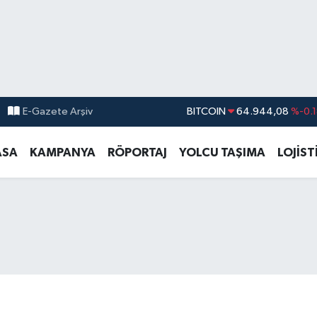
E-Gazete Arşiv
DOLAR
47,7436
%0.1
EURO
55,2510
%0.3
ASA
KAMPANYA
RÖPORTAJ
YOLCU TAŞIMA
LOJİST
STERLİN
64,4811
%0.3
GRAM ALTIN
6660.55
%0.0
BİST100
13.779
%-1
BITCOIN
64.944,08
%-0.