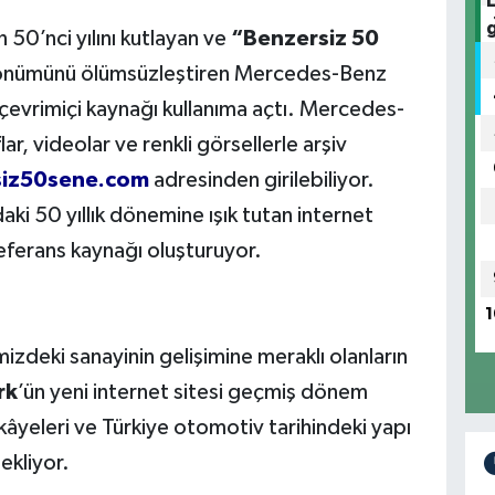
n 50’nci yılını kutlayan ve
“Benzersiz 50
ldönümünü ölümsüzleştiren Mercedes-Benz
an çevrimiçi kaynağı kullanıma açtı. Mercedes-
lar, videolar ve renkli görsellerle arşiv
iz50sene.com
adresinden girilebiliyor.
daki 50 yıllık dönemine ışık tutan internet
 referans kaynağı oluşturuyor.
1
izdeki sanayinin gelişimine meraklı olanların
rk
’ün yeni internet sitesi geçmiş dönem
hikâyeleri ve Türkiye otomotiv tarihindeki yapı
bekliyor.