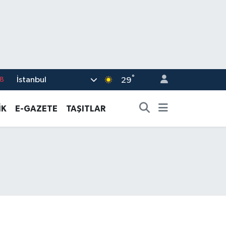
°
İstanbul
8
29
2
İK
E-GAZETE
TAŞITLAR
8
3
4
18