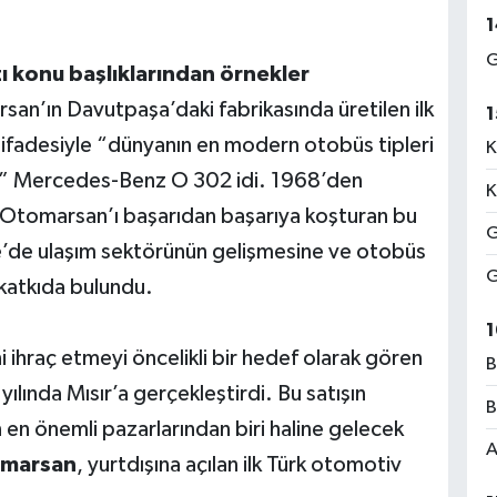
1
G
ı konu başlıklarından örnekler
an’ın Davutpaşa’daki fabrikasında üretilen ilk
1
ifadesiyle “dünyanın en modern otobüs tipleri
K
an” Mercedes-Benz O 302 idi. 1968’den
K
 Otomarsan’ı başarıdan başarıya koşturan bu
G
e’de ulaşım sektörünün gelişmesine ve otobüs
G
 katkıda bulundu.
1
 ihraç etmeyi öncelikli bir hedef olarak gören
B
0 yılında Mısır’a gerçekleştirdi. Bu satışın
B
 en önemli pazarlarından biri haline gelecek
A
marsan
, yurtdışına açılan ilk Türk otomotiv