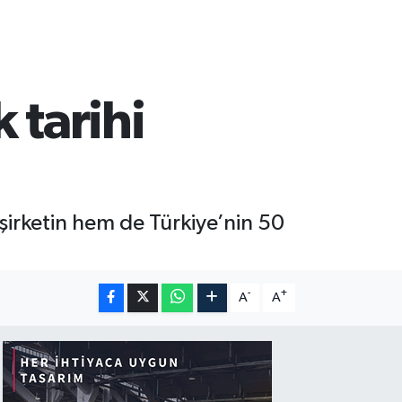
 tarihi
rketin hem de Türkiye’nin 50
-
+
A
A