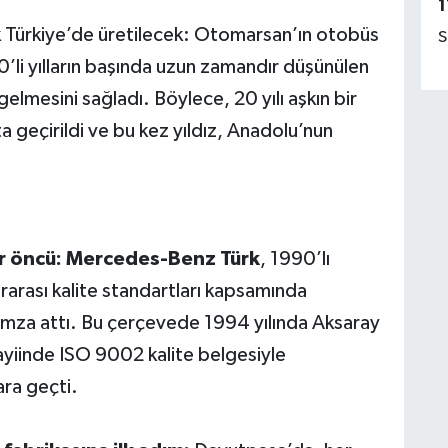
1
Türkiye’de üretilecek: Otomarsan’ın otobüs
S
0’li yılların başında uzun zamandır düşünülen
mesini sağladı. Böylece, 20 yılı aşkın bir
 geçirildi ve bu kez yıldız, Anadolu’nun
r öncü:
Mercedes-Benz Türk
, 1990’lı
slararası kalite standartları kapsamında
 imza attı. Bu çerçevede 1994 yılında Aksaray
yiinde ISO 9002 kalite belgesiyle
lara geçti.