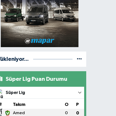
ükleniyor...
Süper Lig Puan Durumu
Süper Lig
#
Takım
O
P
1
Amed
0
0