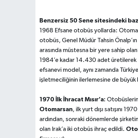
Benzersiz 50 Sene sitesindeki baz
1968 Efsane otobüs yollarda: Otomars
otobüs, Genel Müdür Tahsin Önalp’ın 
arasında müstesna bir yere sahip ol
1984’e kadar 14.430 adet üretilerek
efsanevi model, aynı zamanda Türkiy
işletmeciliğinin ilerlemesine de büyük
1970 İlk İhracat Mısır’a:
Otobüslerini
Otomarsan
, ilk yurt dışı satışını 197
ardından, sonraki dönemlerde şirketin
olan Irak’a iki otobüs ihraç edildi.
Oto