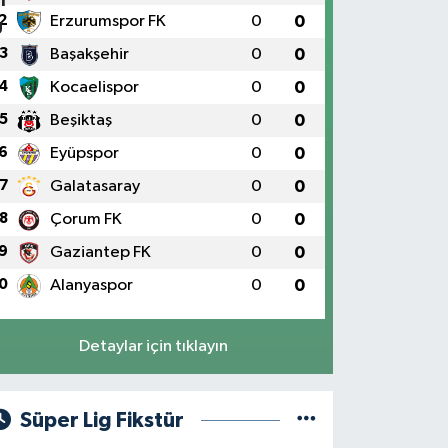
2
Erzurumspor FK
0
0
3
Başakşehir
0
0
4
Kocaelispor
0
0
5
Beşiktaş
0
0
6
Eyüpspor
0
0
7
Galatasaray
0
0
8
Çorum FK
0
0
9
Gaziantep FK
0
0
0
Alanyaspor
0
0
Detaylar için tıklayın
Süper Lig Fikstür