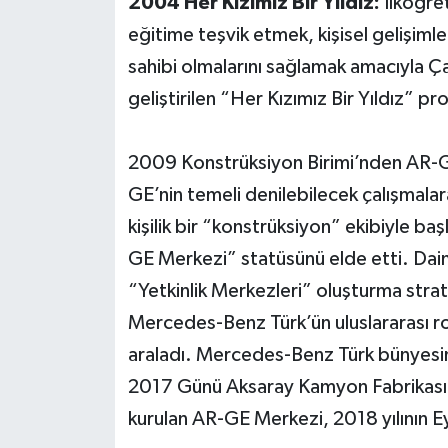
2004 Her Kızımız Bir Yıldız:
İlköğret
eğitime teşvik etmek, kişisel gelişiml
sahibi olmalarını sağlamak amacıyla Ç
geliştirilen “Her Kızımız Bir Yıldız” p
2009 Konstrüksiyon Birimi’nden AR-
GE’nin temeli denilebilecek çalışmalara
kişilik bir “konstrüksiyon” ekibiyle baş
GE Merkezi” statüsünü elde etti. Daim
“Yetkinlik Merkezleri” oluşturma strate
Mercedes-Benz Türk’ün uluslararası ro
araladı. Mercedes-Benz Türk bünyesin
2017 Günü Aksaray Kamyon Fabrikası’nd
kurulan AR-GE Merkezi, 2018 yılının Ey