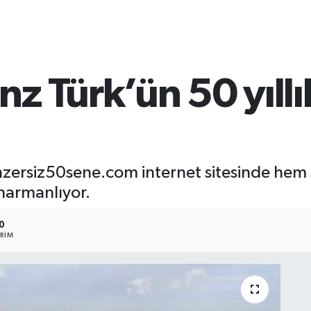
 Türk’ün 50 yıllık
rsiz50sene.com internet sitesinde hem şi
i harmanlıyor.
0
RIM