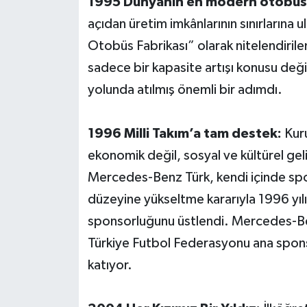
1995 Dünyanın en modern otobüs f
açıdan üretim imkânlarının sınırlarına
Otobüs Fabrikası” olarak nitelendiril
sadece bir kapasite artışı konusu değ
yolunda atılmış önemli bir adımdı.
1996 Milli Takım’a tam destek:
Kuru
ekonomik değil, sosyal ve kültürel ge
Mercedes-Benz Türk, kendi içinde spor
düzeyine yükseltme kararıyla 1996 yı
sponsorluğunu üstlendi. Mercedes-B
Türkiye Futbol Federasyonu ana sponso
katıyor.