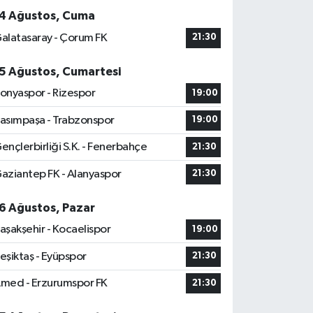
4 Ağustos, Cuma
alatasaray - Çorum FK
21:30
5 Ağustos, Cumartesi
onyaspor - Rizespor
19:00
asımpaşa - Trabzonspor
19:00
ençlerbirliği S.K. - Fenerbahçe
21:30
aziantep FK - Alanyaspor
21:30
6 Ağustos, Pazar
aşakşehir - Kocaelispor
19:00
eşiktaş - Eyüpspor
21:30
med - Erzurumspor FK
21:30