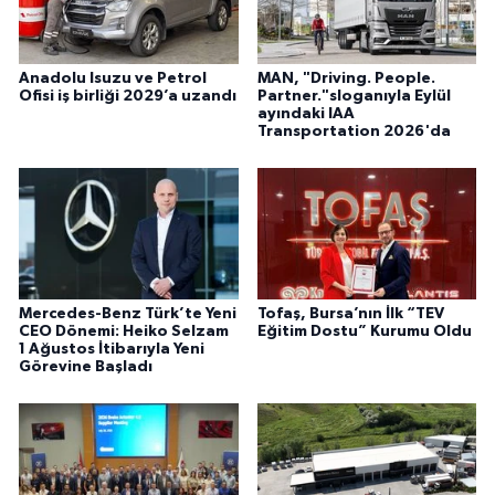
Anadolu Isuzu ve Petrol
MAN, "Driving. People.
Ofisi iş birliği 2029’a uzandı
Partner."sloganıyla Eylül
ayındaki IAA
Transportation 2026'da
Mercedes-Benz Türk’te Yeni
Tofaş, Bursa’nın İlk “TEV
CEO Dönemi: Heiko Selzam
Eğitim Dostu” Kurumu Oldu
1 Ağustos İtibarıyla Yeni
Görevine Başladı