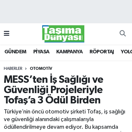
GÜNDEM
Hava Durumu
PİYASA
Trafik Durumu
GÜNDEM
PİYASA
KAMPANYA
RÖPORTAJ
YOL
KAMPANYA
Süper Lig Puan Durumu ve Fikstür
RÖPORTAJ
Tüm Manşetler
HABERLER
OTOMOTİV
MESS’ten İş Sağlığı ve
YOLCU TAŞIMA
Son Dakika Haberleri
Güvenliği Projeleriyle
LOJİSTİK
Haber Arşivi
Tofaş’a 3 Ödül Birden
Türkiye’nin öncü otomotiv şirketi Tofaş, iş sağlığı
E-GAZETE
ve güvenliği alanındaki çalışmalarıyla
ödüllendirilmeye devam ediyor. Bu kapsamda
TAŞITLAR