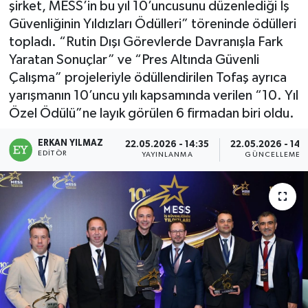
şirket, MESS’in bu yıl 10’uncusunu düzenlediği İş
Güvenliğinin Yıldızları Ödülleri” töreninde ödülleri
topladı. “Rutin Dışı Görevlerde Davranışla Fark
Yaratan Sonuçlar” ve “Pres Altında Güvenli
Çalışma” projeleriyle ödüllendirilen Tofaş ayrıca
yarışmanın 10’uncu yılı kapsamında verilen “10. Yıl
Özel Ödülü”ne layık görülen 6 firmadan biri oldu.
ERKAN YILMAZ
22.05.2026 - 14:35
22.05.2026 - 14:
EDITÖR
YAYINLANMA
GÜNCELLEME