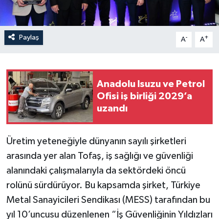
Paylaş
-
+
A
A
Anadolu Isuzu ve Petrol
Ofisi iş birliği 2029’a
uzandı
Üretim yeteneğiyle dünyanın sayılı şirketleri
arasında yer alan Tofaş, iş sağlığı ve güvenliği
alanındaki çalışmalarıyla da sektördeki öncü
rolünü sürdürüyor. Bu kapsamda şirket, Türkiye
Metal Sanayicileri Sendikası (MESS) tarafından bu
yıl 10’uncusu düzenlenen “İş Güvenliğinin Yıldızları