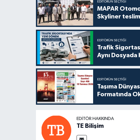
EDITÖRÜN SEÇTIĞI
MAPAR Otomot
Skyliner teslim
EDITÖRÜN SEÇTIĞI
Trafik Sigorta
Aynı Dosyada 
EDITÖRÜN SEÇTIĞI
Taşıma Dünyası
Formatında Oku
EDITÖR HAKKINDA
TE Bilişim