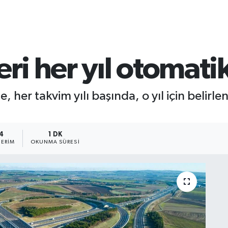
eri her yıl otomati
e, her takvim yılı başında, o yıl için beli
4
1 DK
ERIM
OKUNMA SÜRESI