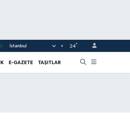
2
°
İstanbul
24
8
İK
E-GAZETE
TAŞITLAR
2
6
4
1