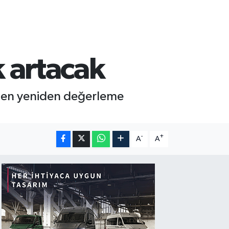
k artacak
rlenen yeniden değerleme
-
+
A
A