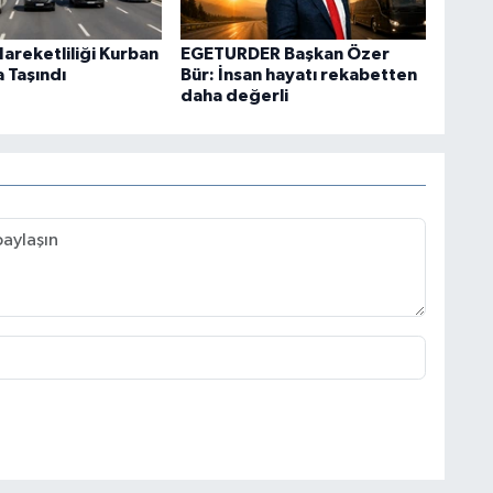
areketliliği Kurban
EGETURDER Başkan Özer
 Taşındı
Bür: İnsan hayatı rekabetten
daha değerli