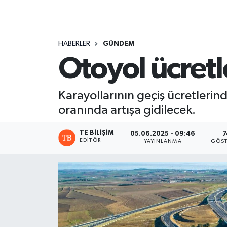
HABERLER
GÜNDEM
Otoyol ücretl
Karayollarının geçiş ücretlerind
oranında artışa gidilecek.
TE BILIŞIM
05.06.2025 - 09:46
7
EDITÖR
YAYINLANMA
GÖST