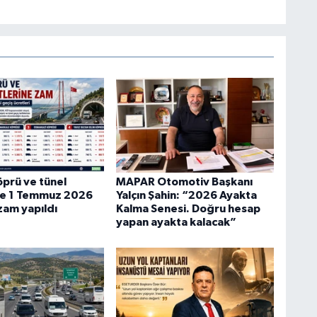
öprü ve tünel
MAPAR Otomotiv Başkanı
ne 1 Temmuz 2026
Yalçın Şahin: “2026 Ayakta
 zam yapıldı
Kalma Senesi. Doğru hesap
yapan ayakta kalacak”