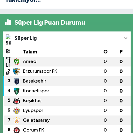
Süper Lig Puan Durumu
Süper Lig
#
Takım
O
P
1
Amed
0
0
2
Erzurumspor FK
0
0
3
Başakşehir
0
0
4
Kocaelispor
0
0
5
Beşiktaş
0
0
6
Eyüpspor
0
0
7
Galatasaray
0
0
8
Çorum FK
0
0