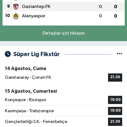
9
Gaziantep FK
0
0
10
Alanyaspor
0
0
Detaylar için tıklayın
Süper Lig Fikstür
14 Ağustos, Cuma
Galatasaray - Çorum FK
21:30
15 Ağustos, Cumartesi
Konyaspor - Rizespor
19:00
Kasımpaşa - Trabzonspor
19:00
Gençlerbirliği S.K. - Fenerbahçe
21:30