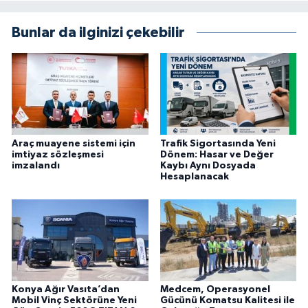
Bunlar da ilginizi çekebilir
Araç muayene sistemi için
Trafik Sigortasında Yeni
imtiyaz sözleşmesi
Dönem: Hasar ve Değer
imzalandı
Kaybı Aynı Dosyada
Hesaplanacak
Konya Ağır Vasıta’dan
Medcem, Operasyonel
Mobil Vinç Sektörüne Yeni
Gücünü Komatsu Kalitesi ile