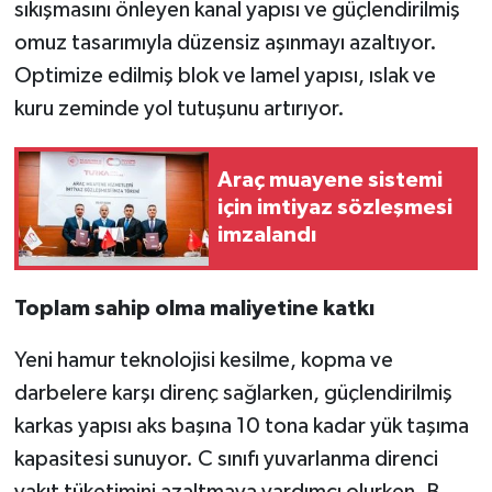
sıkışmasını önleyen kanal yapısı ve güçlendirilmiş
omuz tasarımıyla düzensiz aşınmayı azaltıyor.
Optimize edilmiş blok ve lamel yapısı, ıslak ve
kuru zeminde yol tutuşunu artırıyor.
Araç muayene sistemi
için imtiyaz sözleşmesi
imzalandı
Toplam sahip olma maliyetine katkı
Yeni hamur teknolojisi kesilme, kopma ve
darbelere karşı direnç sağlarken, güçlendirilmiş
karkas yapısı aks başına 10 tona kadar yük taşıma
kapasitesi sunuyor. C sınıfı yuvarlanma direnci
yakıt tüketimini azaltmaya yardımcı olurken, B