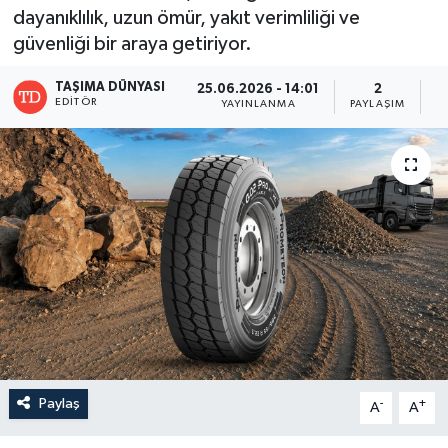
dayanıklılık, uzun ömür, yakıt verimliliği ve
güvenliği bir araya getiriyor.
TAŞIMA DÜNYASI
25.06.2026 - 14:01
2
EDITÖR
YAYINLANMA
PAYLAŞIM
G
Paylaş
-
+
A
A