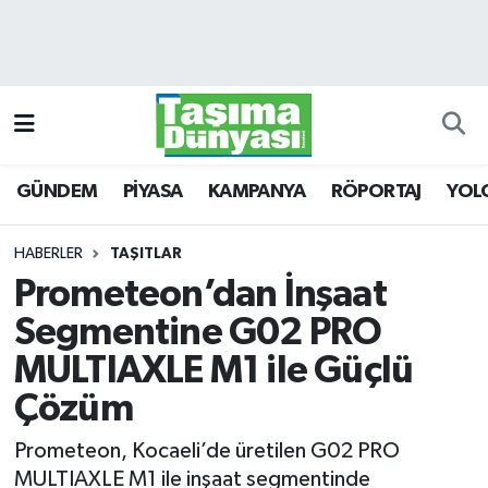
GÜNDEM
Hava Durumu
PİYASA
Trafik Durumu
GÜNDEM
PİYASA
KAMPANYA
RÖPORTAJ
YOL
KAMPANYA
Süper Lig Puan Durumu ve Fikstür
RÖPORTAJ
Tüm Manşetler
HABERLER
TAŞITLAR
Prometeon’dan İnşaat
YOLCU TAŞIMA
Son Dakika Haberleri
Segmentine G02 PRO
LOJİSTİK
Haber Arşivi
MULTIAXLE M1 ile Güçlü
Çözüm
E-GAZETE
Prometeon, Kocaeli’de üretilen G02 PRO
TAŞITLAR
MULTIAXLE M1 ile inşaat segmentinde