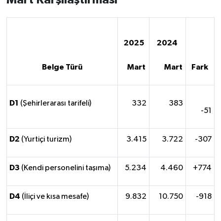
Mart Karşılaştırması
2025
2024
Belge Türü
Mart
Mart
Fark
D1
(Şehirlerarası tarifeli)
332
383
-51
D2
(Yurtiçi turizm)
3.415
3.722
-307
D3
(Kendi personelini taşıma)
5.234
4.460
+774
D4
(İliçi ve kısa mesafe)
9.832
10.750
-918