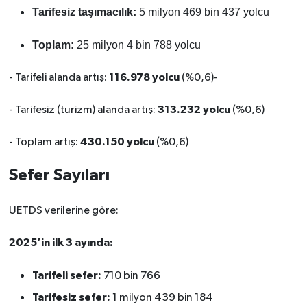
Tarifesiz taşımacılık:
5 milyon 469 bin 437 yolcu
Toplam:
25 milyon 4 bin 788 yolcu
116.978 yolcu
- Tarifeli alanda artış:
(%0,6)-
313.232 yolcu
- Tarifesiz (turizm) alanda artış:
(%0,6)
430.150 yolcu
- Toplam artış:
(%0,6)
Sefer Sayıları
UETDS verilerine göre:
2025’in ilk 3 ayında:
Tarifeli sefer:
710 bin 766
Tarifesiz sefer:
1 milyon 439 bin 184