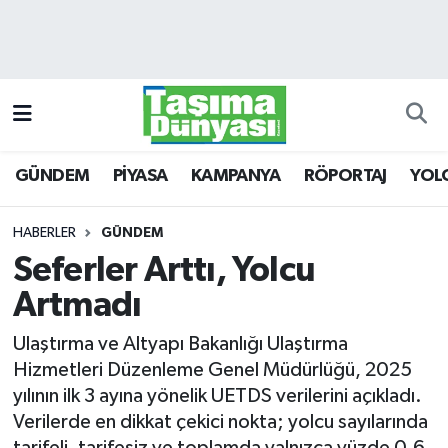
GÜNDEM
Hava Durumu
PİYASA
Trafik Durumu
GÜNDEM
PİYASA
KAMPANYA
RÖPORTAJ
YOL
KAMPANYA
Süper Lig Puan Durumu ve Fikstür
RÖPORTAJ
Tüm Manşetler
HABERLER
GÜNDEM
Seferler Arttı, Yolcu
YOLCU TAŞIMA
Son Dakika Haberleri
Artmadı
LOJİSTİK
Haber Arşivi
Ulaştırma ve Altyapı Bakanlığı Ulaştırma
Hizmetleri Düzenleme Genel Müdürlüğü, 2025
E-GAZETE
yılının ilk 3 ayına yönelik UETDS verilerini açıkladı.
Verilerde en dikkat çekici nokta; yolcu sayılarında
TAŞITLAR