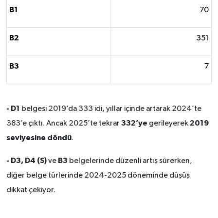
B1
70
B2
351
B3
7
- D1
belgesi 2019’da 333 idi, yıllar içinde artarak 2024’te
332’ye
2019
383’e çıktı. Ancak 2025’te tekrar
gerileyerek
seviyesine döndü
.
- D3, D4 (S)
B3
ve
belgelerinde düzenli artış sürerken,
diğer belge türlerinde 2024-2025 döneminde düşüş
dikkat çekiyor.