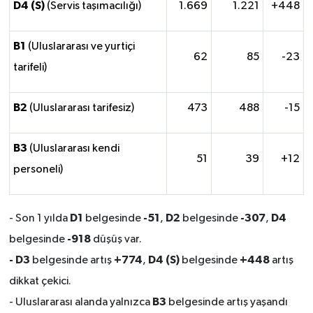
D4 (S)
(Servis taşımacılığı)
1.669
1.221
+448
B1
(Uluslararası ve yurtiçi
62
85
-23
tarifeli)
B2
(Uluslararası tarifesiz)
473
488
-15
B3
(Uluslararası kendi
51
39
+12
personeli)
D1
-51
D2
-307
D4
- Son 1 yılda
belgesinde
,
belgesinde
,
-918
belgesinde
düşüş var.
- D3
+774
D4 (S)
+448
belgesinde artış
,
belgesinde
artış
dikkat çekici.
B3
- Uluslararası alanda yalnızca
belgesinde artış yaşandı