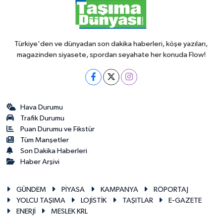
Türkiye'den ve dünyadan son dakika haberleri, köşe yazıları,
magazinden siyasete, spordan seyahate her konuda Flow!
Hava Durumu
Trafik Durumu
Puan Durumu ve Fikstür
Tüm Manşetler
Son Dakika Haberleri
Haber Arşivi
GÜNDEM
PİYASA
KAMPANYA
RÖPORTAJ
YOLCU TAŞIMA
LOJİSTİK
TAŞITLAR
E-GAZETE
ENERJİ
MESLEK KRL