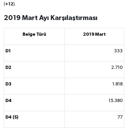
+12
(
).
2019 Mart Ayı Karşılaştırması
Belge Türü
2019 Mart
D1
333
D2
2.710
D3
1.818
D4
15.380
D4 (S)
77