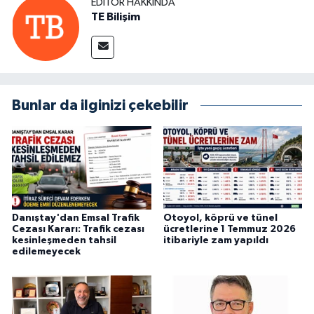
EDITÖR HAKKINDA
TE Bilişim
Bunlar da ilginizi çekebilir
Danıştay'dan Emsal Trafik
Otoyol, köprü ve tünel
Cezası Kararı: Trafik cezası
ücretlerine 1 Temmuz 2026
kesinleşmeden tahsil
itibariyle zam yapıldı
edilemeyecek