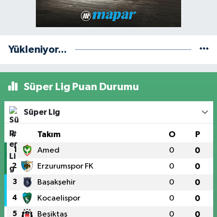
Yükleniyor...
Süper Lig Puan Durumu
Süper Lig
#
Takım
O
P
1
Amed
0
0
2
Erzurumspor FK
0
0
3
Başakşehir
0
0
4
Kocaelispor
0
0
5
Beşiktaş
0
0