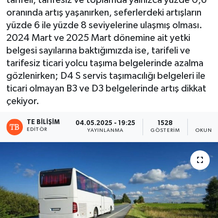
tarifeli, tarifesiz ve toplamda yalnızca yüzde 0,6
oranında artış yaşanırken, seferlerdeki artışların
yüzde 6 ile yüzde 8 seviyelerine ulaşmış olması.
2024 Mart ve 2025 Mart dönemine ait yetki
belgesi sayılarına baktığımızda ise, tarifeli ve
tarifesiz ticari yolcu taşıma belgelerinde azalma
gözlenirken; D4 S servis taşımacılığı belgeleri ile
ticari olmayan B3 ve D3 belgelerinde artış dikkat
çekiyor.
TE BILIŞIM
04.05.2025 - 19:25
1528
9
EDITÖR
YAYINLANMA
GÖSTERIM
OKUNMA