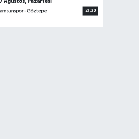
7 Ağustos, Pazartesi
amsunspor - Göztepe
21:30