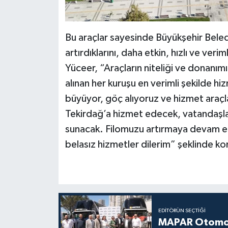
Bu araçlar sayesinde Büyükşehir Beled
artırdıklarını, daha etkin, hızlı ve ver
Yüceer, “Araçların niteliği ve donanım
alınan her kuruşu en verimli şekilde 
büyüyor, göç alıyoruz ve hizmet araçları
Tekirdağ’a hizmet edecek, vatandaşlar
sunacak. Filomuzu artırmaya devam ede
belasız hizmetler dilerim” şeklinde ko
EDITÖRÜN SEÇTIĞI
MAPAR Otomot