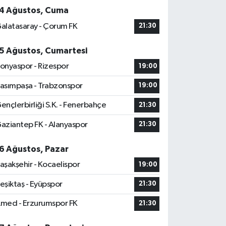
4 Ağustos, Cuma
alatasaray - Çorum FK
21:30
5 Ağustos, Cumartesi
onyaspor - Rizespor
19:00
asımpaşa - Trabzonspor
19:00
ençlerbirliği S.K. - Fenerbahçe
21:30
aziantep FK - Alanyaspor
21:30
6 Ağustos, Pazar
aşakşehir - Kocaelispor
19:00
eşiktaş - Eyüpspor
21:30
med - Erzurumspor FK
21:30