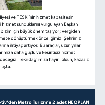
iyesi ve TESKİ’nin hizmet kapasitesini
imli hizmet sunduklarını vurgulayan Başkan
ı bizim için büyük önem taşıyor; vergiden
hizmete dönüştürmek önceliğimiz. Şehrimiz
na ihtiyaç artıyor. Bu araçlar, uzun yıllar
ımıza daha güçlü ve kesintisiz hizmet
ceğiz. Tekirdağ’ımıza hayırlı olsun, kazasız
nuştu.
iv’den Metro Turizm’e 2 adet NEOPLAN