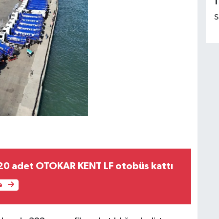
1
S
20 adet OTOKAR KENT LF otobüs kattı
e