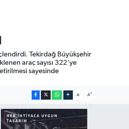
ı
üçlendirdi. Tekirdağ Büyükşehir
klenen araç sayısı 322'ye
etirilmesi sayesinde
-
+
A
A