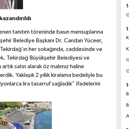
1
G
 kazandırıldı
1
lenen tanıtım töreninde basın mensuplarına
K
şehir Belediye Başkanı Dr. Candan Yüceer,
 Tekirdağ’ın her sokağında, caddesinde ve
K
. Tekirdağ Büyükşehir Belediyesi ve
G
artık satın alarak öz malımız haline
G
dik. Yaklaşık 2 yıllık kiralama bedeliyle bu
onlarca lira tasarruf sağladık” ifadelerini
1
B
B
A