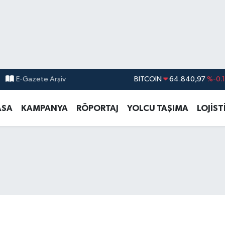
E-Gazete Arşiv
DOLAR
47,7436
%0.
EURO
55,2510
%0.
ASA
KAMPANYA
RÖPORTAJ
YOLCU TAŞIMA
LOJİST
STERLİN
64,4811
%0.
GRAM ALTIN
6660.55
%
BİST100
13.779
%-
BITCOIN
64.840,97
%-0.