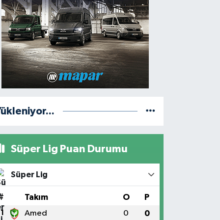
ükleniyor...
Süper Lig Puan Durumu
Süper Lig
#
Takım
O
P
1
Amed
0
0