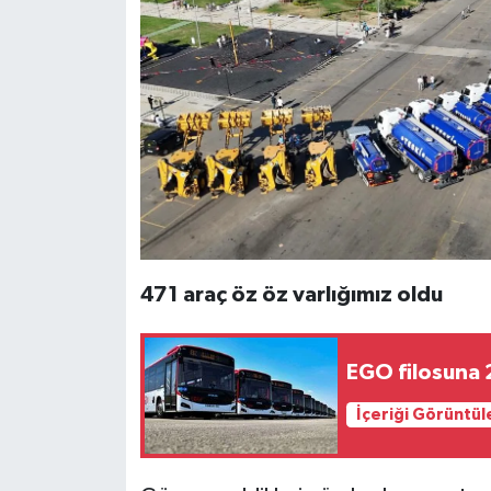
471 araç öz öz varlığımız oldu
EGO filosuna 
İçeriği Görüntül