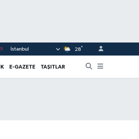
°
İstanbul
18
28
32
İK
E-GAZETE
TAŞITLAR
38
0
14
15