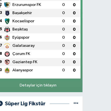
2
Erzurumspor FK
0
0
3
Başakşehir
0
0
4
Kocaelispor
0
0
5
Beşiktaş
0
0
6
Eyüpspor
0
0
7
Galatasaray
0
0
8
Çorum FK
0
0
9
Gaziantep FK
0
0
0
Alanyaspor
0
0
Detaylar için tıklayın
Süper Lig Fikstür