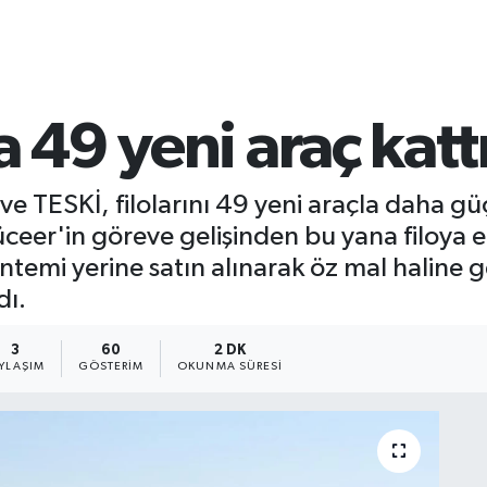
a 49 yeni araç katt
ve TESKİ, filolarını 49 yeni araçla daha g
ceer'in göreve gelişinden bu yana filoya e
ntemi yerine satın alınarak öz mal haline g
dı.
3
60
2 DK
YLAŞIM
GÖSTERIM
OKUNMA SÜRESI