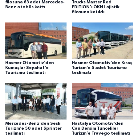
filosuna 63 adet Mercedes-
Trucks Master Red
Benz otobüs kattı
EDITION'ı ÖKN Lojistik
filosuna katıldı
Hasmer Otomotiv’den
Hasmer Otomotiv’den Kıraç
Kumaşlar Seyahat’e
Turizm’e 5 adet Tourismo
Tourismo teslimatı
teslimatı
Mercedes-Benz’den Sesli
Hastalya Otomotiv’den
Turizm’e 50 adet Sprinter
Can Dersim Tunceliler
teslimatı
Turizm’e Travego teslimatı