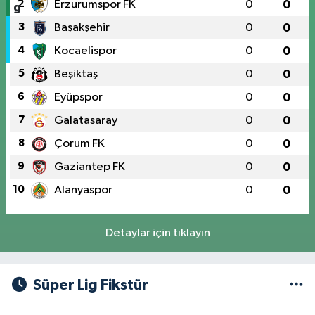
2
Erzurumspor FK
0
0
3
Başakşehir
0
0
4
Kocaelispor
0
0
5
Beşiktaş
0
0
6
Eyüpspor
0
0
7
Galatasaray
0
0
8
Çorum FK
0
0
9
Gaziantep FK
0
0
10
Alanyaspor
0
0
Detaylar için tıklayın
Süper Lig Fikstür