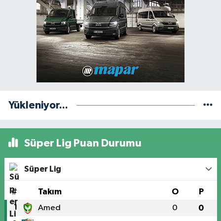
Yükleniyor...
Süper Lig Puan Durumu
Süper Lig
#
Takım
O
P
1
Amed
0
0