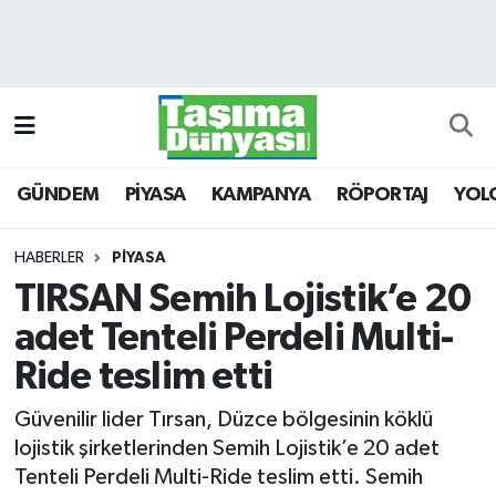
GÜNDEM
Hava Durumu
PİYASA
Trafik Durumu
GÜNDEM
PİYASA
KAMPANYA
RÖPORTAJ
YOL
KAMPANYA
Süper Lig Puan Durumu ve Fikstür
RÖPORTAJ
Tüm Manşetler
HABERLER
PİYASA
TIRSAN Semih Lojistik’e 20
YOLCU TAŞIMA
Son Dakika Haberleri
adet Tenteli Perdeli Multi-
LOJİSTİK
Haber Arşivi
Ride teslim etti
Güvenilir lider Tırsan, Düzce bölgesinin köklü
E-GAZETE
lojistik şirketlerinden Semih Lojistik’e 20 adet
Tenteli Perdeli Multi-Ride teslim etti. Semih
TAŞITLAR