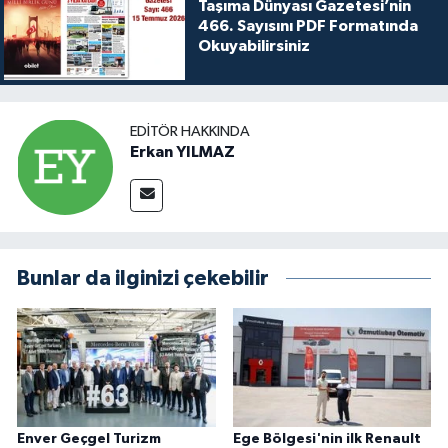
Taşıma Dünyası Gazetesi’nin
466. Sayısını PDF Formatında
Okuyabilirsiniz
EDITÖR HAKKINDA
Erkan YILMAZ
Bunlar da ilginizi çekebilir
Enver Geçgel Turizm
Ege Bölgesi'nin ilk Renault