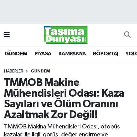
GÜNDEM
Hava Durumu
PİYASA
Trafik Durumu
GÜNDEM
PİYASA
KAMPANYA
RÖPORTAJ
YOL
KAMPANYA
Süper Lig Puan Durumu ve Fikstür
RÖPORTAJ
Tüm Manşetler
HABERLER
GÜNDEM
TMMOB Makine
YOLCU TAŞIMA
Son Dakika Haberleri
Mühendisleri Odası: Kaza
LOJİSTİK
Haber Arşivi
Sayıları ve Ölüm Oranını
Azaltmak Zor Değil!
E-GAZETE
TMMOB Makina Mühendisleri Odası, otobüs
TAŞITLAR
kazaları ile ilgili görüş, değerlendirme ve