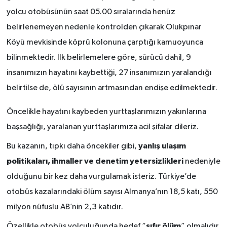
yolcu otobüsünün saat 05.00 sıralarında henüz
belirlenemeyen nedenle kontrolden çıkarak Olukpınar
Köyü mevkisinde köprü kolonuna çarptığı kamuoyunca
bilinmektedir. İlk belirlemelere göre, sürücü dahil, 9
insanımızın hayatını kaybettiği, 27 insanımızın yaralandığı
belirtilse de, ölü sayısının artmasından endişe edilmektedir.
Öncelikle
hayatını kaybeden yurttaşlarımızın yakınlarına
başsağlığı, yaralanan yurttaşlarımıza acil şifalar dileriz.
yanlış ulaşım
Bu kazanın, tıpkı daha öncekiler gibi,
politikaları, ihmaller ve denetim yetersizlikleri
nedeniyle
olduğunu bir kez daha vurgulamak isteriz. Türkiye’de
otobüs kazalarındaki ölüm sayısı Almanya’nın 18,5 katı, 550
milyon nüfuslu AB’nin 2,3 katıdır.
sıfır ölüm
Özellikle otobüs yolculuğunda hedef “
” olmalıdır