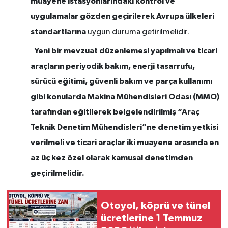
muayene istasyonlarındaki kontrol ve
uygulamalar gözden geçirilerek Avrupa ülkeleri
standartlarına
uygun duruma getirilmelidir.
Yeni bir mevzuat düzenlemesi yapılmalı ve ticari
·
araçların periyodik bakım, enerji tasarrufu,
sürücü eğitimi, güvenli bakım ve parça kullanımı
gibi konularda Makina Mühendisleri Odası (MMO)
tarafından eğitilerek belgelendirilmiş “Araç
Teknik Denetim Mühendisleri”ne denetim yetkisi
verilmeli ve ticari araçlar iki muayene arasında en
az üç kez özel olarak kamusal denetimden
geçirilmelidir.
Otoyol, köprü ve tünel
ücretlerine 1 Temmuz