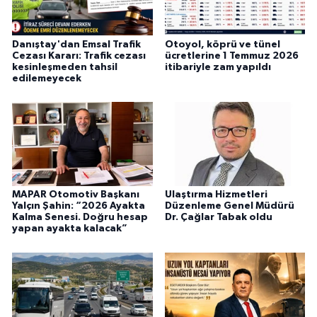
Danıştay'dan Emsal Trafik
Otoyol, köprü ve tünel
Cezası Kararı: Trafik cezası
ücretlerine 1 Temmuz 2026
kesinleşmeden tahsil
itibariyle zam yapıldı
edilemeyecek
MAPAR Otomotiv Başkanı
Ulaştırma Hizmetleri
Yalçın Şahin: “2026 Ayakta
Düzenleme Genel Müdürü
Kalma Senesi. Doğru hesap
Dr. Çağlar Tabak oldu
yapan ayakta kalacak”