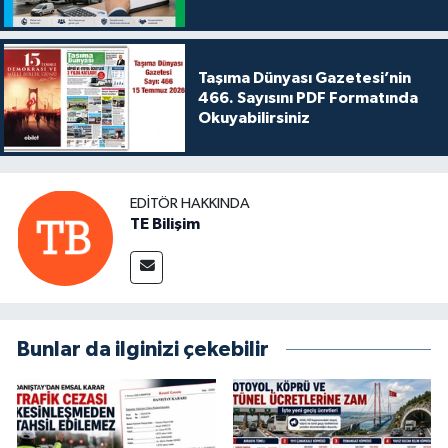
Taşıma Dünyası Gazetesi’nin
466. Sayısını PDF Formatında
Okuyabilirsiniz
EDITÖR HAKKINDA
TE Bilişim
Bunlar da ilginizi çekebilir