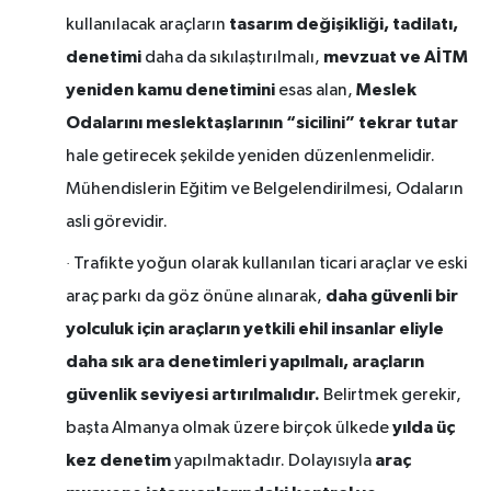
tasarım değişikliği, tadilatı,
kullanılacak araçların
denetimi
mevzuat ve AİTM
daha da sıkılaştırılmalı,
yeniden kamu denetimini
Meslek
esas alan,
Odalarını meslektaşlarının “sicilini” tekrar tutar
hale getirecek şekilde yeniden düzenlenmelidir.
Mühendislerin Eğitim ve Belgelendirilmesi, Odaların
asli görevidir.
·
Trafikte yoğun olarak kullanılan ticari araçlar ve eski
daha güvenli bir
araç parkı da göz önüne alınarak,
yolculuk için araçların yetkili ehil insanlar eliyle
daha sık ara denetimleri yapılmalı, araçların
güvenlik seviyesi artırılmalıdır.
Belirtmek gerekir,
yılda üç
başta Almanya olmak üzere birçok ülkede
kez
denetim
araç
yapılmaktadır. Dolayısıyla