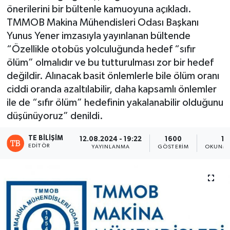
önerilerini bir bültenle kamuoyuna açıkladı.
TMMOB Makina Mühendisleri Odası Başkanı
Yunus Yener imzasıyla yayınlanan bültende
“Özellikle otobüs yolculuğunda hedef “sıfır
ölüm” olmalıdır ve bu tutturulması zor bir hedef
değildir. Alınacak basit önlemlerle bile ölüm oranı
ciddi oranda azaltılabilir, daha kapsamlı önlemler
ile de “sıfır ölüm” hedefinin yakalanabilir olduğunu
düşünüyoruz” denildi.
TE BILIŞIM
12.08.2024 - 19:22
1600
11
EDITÖR
YAYINLANMA
GÖSTERIM
OKUNMA