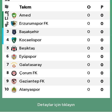
#
Takım
O
P
1
Amed
0
0
2
Erzurumspor FK
0
0
3
Başakşehir
0
0
4
Kocaelispor
0
0
5
Beşiktaş
0
0
6
Eyüpspor
0
0
7
Galatasaray
0
0
8
Çorum FK
0
0
9
Gaziantep FK
0
0
10
Alanyaspor
0
0
Detaylar için tıklayın