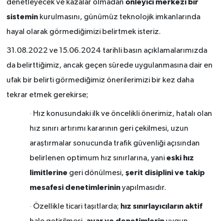
önleyici merkezi bir
denetleyecek ve kazalar olmadan
sistemin
kurulmasını, günümüz teknolojik imkanlarında
hayal olarak görmediğimizi belirtmek isteriz.
31.08.2022 ve 15.06.2024 tarihli basın açıklamalarımızda
da belirttiğimiz, ancak geçen sürede uygulanmasına dair en
ufak bir belirti görmediğimiz önerilerimizi bir kez daha
tekrar etmek gerekirse;
·
Hız konusundaki ilk ve öncelikli önerimiz, hatalı olan
hız sınırı artırımı kararının geri çekilmesi, uzun
araştırmalar sonucunda trafik güvenliği açısından
eski hız
belirlenen optimum hız sınırlarına, yani
limitlerine
şerit disiplini ve takip
geri dönülmesi,
mesafesi denetimlerinin
yapılmasıdır.
hız sınırlayıcıların aktif
·
Özellikle ticari taşıtlarda;
ayar ve denetimlerin