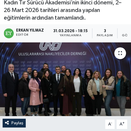
Kadın Tır Sürücü Akademisi’nin ikinci dönemi, 2–
26 Mart 2026 tarihleri arasında yapılan
eğitimlerin ardından tamamlandı.
ERKAN YILMAZ
31.03.2026 - 18:15
3
2
EDITÖR
YAYINLANMA
PAYLAŞIM
GÖST
Paylaş
-
+
A
A