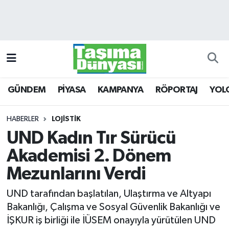
GÜNDEM
Hava Durumu
PİYASA
Trafik Durumu
GÜNDEM
PİYASA
KAMPANYA
RÖPORTAJ
YOL
KAMPANYA
Süper Lig Puan Durumu ve Fikstür
RÖPORTAJ
Tüm Manşetler
HABERLER
LOJİSTİK
UND Kadın Tır Sürücü
YOLCU TAŞIMA
Son Dakika Haberleri
Akademisi 2. Dönem
LOJİSTİK
Haber Arşivi
Mezunlarını Verdi
UND tarafından başlatılan, Ulaştırma ve Altyapı
E-GAZETE
Bakanlığı, Çalışma ve Sosyal Güvenlik Bakanlığı ve
İŞKUR iş birliği ile İÜSEM onayıyla yürütülen UND
TAŞITLAR