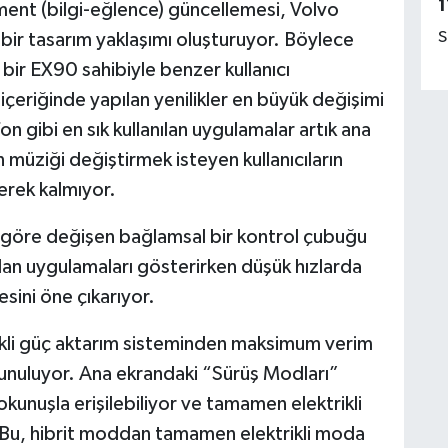
1
ment (bilgi-eğlence) güncellemesi, Volvo
S
bir tasarım yaklaşımı oluşturuyor. Böylece
a bir EX90 sahibiyle benzer kullanıcı
çeriğinde yapılan yenilikler en büyük değişimi
n gibi en sık kullanılan uygulamalar artık ana
 müziği değiştirmek isteyen kullanıcıların
rek kalmıyor.
a göre değişen bağlamsal bir kontrol çubuğu
lan uygulamaları gösterirken düşük hızlarda
sini öne çıkarıyor.
ektrikli güç aktarım sisteminden maksimum verim
 sunuluyor. Ana ekrandaki “Sürüş Modları”
kunuşla erişilebiliyor ve tamamen elektrikli
. Bu, hibrit moddan tamamen elektrikli moda