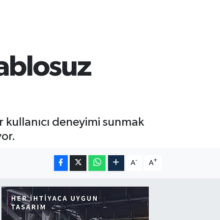
kablosuz
ir kullanıcı deneyimi sunmak
or.
-
+
A
A