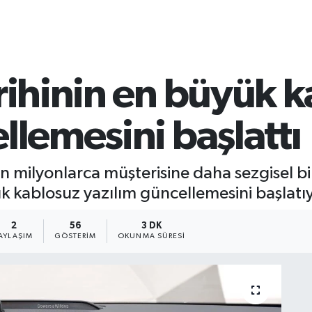
rihinin en büyük 
llemesini başlattı
n milyonlarca müşterisine daha sezgisel b
 kablosuz yazılım güncellemesini başlatıy
2
56
3 DK
AYLAŞIM
GÖSTERIM
OKUNMA SÜRESI