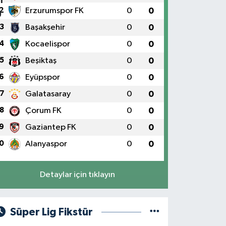
2
Erzurumspor FK
0
0
3
Başakşehir
0
0
4
Kocaelispor
0
0
5
Beşiktaş
0
0
6
Eyüpspor
0
0
7
Galatasaray
0
0
8
Çorum FK
0
0
9
Gaziantep FK
0
0
0
Alanyaspor
0
0
Detaylar için tıklayın
Süper Lig Fikstür