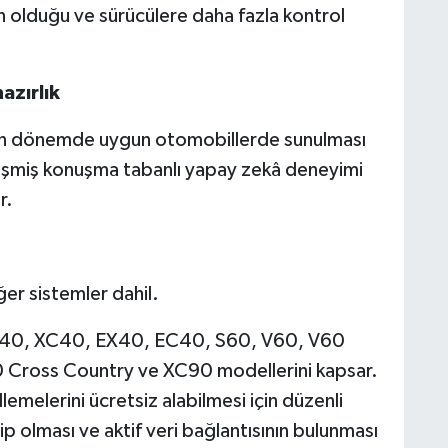
n olduğu ve sürücülere daha fazla kontrol
azırlık
en dönemde uygun otomobillerde sunulması
işmiş konuşma tabanlı yapay zekâ deneyimi
r.
er sistemler dahil.
p C40, XC40, EX40, EC40, S60, V60, V60
 Cross Country ve XC90 modellerini kapsar.
emelerini ücretsiz alabilmesi için düzenli
p olması ve aktif veri bağlantısının bulunması