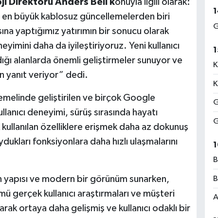
i Direktörü Anders Bell k
onuyla ilgili olarak:
1
 en büyük kablosuz güncellemelerden biri
G
sına yaptığımız yatırımın bir sonucu olarak
eyimini daha da iyileştiriyoruz. Yeni kullanıcı
1
dığı alanlarda önemli geliştirmeler sunuyor ve
K
n yanıt veriyor” dedi.
K
melinde geliştirilen ve birçok Google
G
llanıcı deneyimi, sürüş sırasında hayatı
G
k kullanılan özelliklere erişmek daha az dokunuş
uydukları fonksiyonlara daha hızlı ulaşmalarını
1
B
on yapısı ve modern bir görünüm sunarken,
B
mü gerçek kullanıcı araştırmaları ve müşteri
A
arak ortaya daha gelişmiş ve kullanıcı odaklı bir