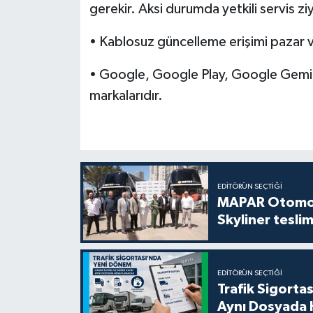
gerekir. Aksi durumda yetkili servis ziy
• Kablosuz güncelleme erişimi pazar ve
• Google, Google Play, Google Gemin
markalarıdır.
EDITÖRÜN SEÇTIĞI
MAPAR Otomot
Skyliner teslim
EDITÖRÜN SEÇTIĞI
Trafik Sigorta
Aynı Dosyada 