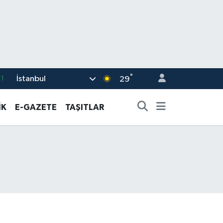
°
İstanbul
8
29
2
İK
E-GAZETE
TAŞITLAR
8
3
4
11