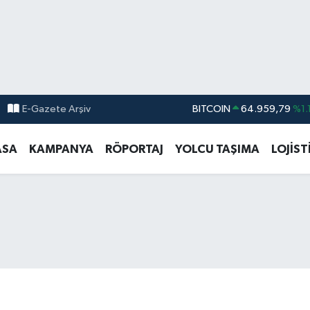
E-Gazete Arşiv
DOLAR
47,7436
%0.1
EURO
55,2510
%0.3
ASA
KAMPANYA
RÖPORTAJ
YOLCU TAŞIMA
LOJİST
STERLİN
64,4811
%0.3
GRAM ALTIN
6660.55
%0.0
BİST100
13.779
%-1
BITCOIN
64.959,79
%1.