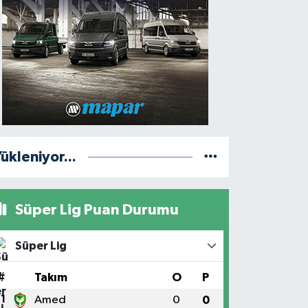
ükleniyor...
Süper Lig Puan Durumu
Süper Lig
#
Takım
O
P
1
Amed
0
0