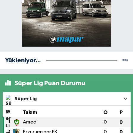
Yükleniyor...
Süper Lig Puan Durumu
Süper Lig
#
Takım
O
P
1
Amed
0
0
2
Erzurumspor FK
0
0