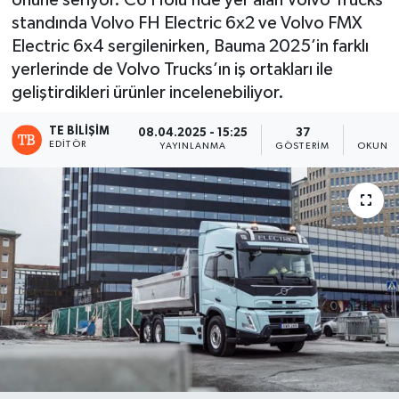
önüne seriyor. C6 Holü’nde yer alan Volvo Trucks
standında Volvo FH Electric 6x2 ve Volvo FMX
Electric 6x4 sergilenirken, Bauma 2025’in farklı
yerlerinde de Volvo Trucks’ın iş ortakları ile
geliştirdikleri ürünler incelenebiliyor.
TE BILIŞIM
08.04.2025 - 15:25
37
3
EDITÖR
YAYINLANMA
GÖSTERIM
OKUNMA