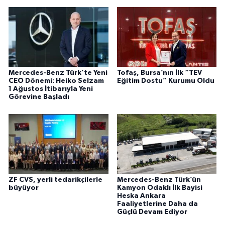
Mercedes-Benz Türk’te Yeni
Tofaş, Bursa’nın İlk “TEV
CEO Dönemi: Heiko Selzam
Eğitim Dostu” Kurumu Oldu
1 Ağustos İtibarıyla Yeni
Görevine Başladı
ZF CVS, yerli tedarikçilerle
Mercedes-Benz Türk’ün
büyüyor
Kamyon Odaklı İlk Bayisi
Heska Ankara
Faaliyetlerine Daha da
Güçlü Devam Ediyor