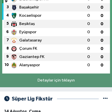
3
Başakşehir
0
0
4
Kocaelispor
0
0
5
Beşiktaş
0
0
6
Eyüpspor
0
0
7
Galatasaray
0
0
8
Çorum FK
0
0
9
Gaziantep FK
0
0
10
Alanyaspor
0
0
Detaylar için tıklayın
Süper Lig Fikstür
14 Ağustos, Cuma