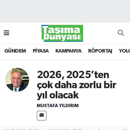
GÜNDEM
Hava Durumu
PİYASA
Trafik Durumu
GÜNDEM
PİYASA
KAMPANYA
RÖPORTAJ
YOL
KAMPANYA
Süper Lig Puan Durumu ve Fikstür
RÖPORTAJ
Tüm Manşetler
2026, 2025’ten
YOLCU TAŞIMA
Son Dakika Haberleri
çok daha zorlu bir
yıl olacak
LOJİSTİK
Haber Arşivi
MUSTAFA YILDIRIM
E-GAZETE
TAŞITLAR