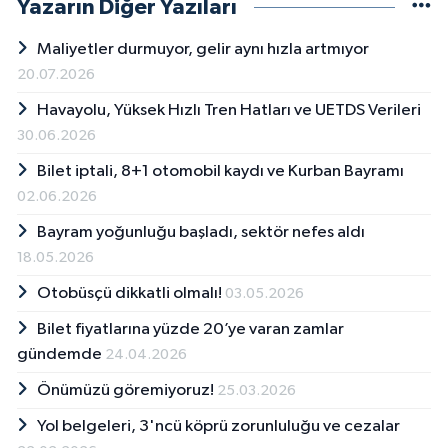
Yazarın Diğer Yazıları
Maliyetler durmuyor, gelir aynı hızla artmıyor
20.07.2026
Havayolu, Yüksek Hızlı Tren Hatları ve UETDS Verileri
30.06.2026
Bilet iptali, 8+1 otomobil kaydı ve Kurban Bayramı
02.06.2026
Bayram yoğunluğu başladı, sektör nefes aldı
18.05.2026
Otobüsçü dikkatli olmalı!
03.05.2026
Bilet fiyatlarına yüzde 20’ye varan zamlar
gündemde
24.04.2026
Önümüzü göremiyoruz!
25.03.2026
Yol belgeleri, 3'ncü köprü zorunluluğu ve cezalar