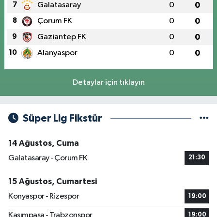
7
Galatasaray
0
0
8
Çorum FK
0
0
9
Gaziantep FK
0
0
10
Alanyaspor
0
0
Detaylar için tıklayın
Süper Lig Fikstür
14 Ağustos, Cuma
Galatasaray - Çorum FK
21:30
15 Ağustos, Cumartesi
Konyaspor - Rizespor
19:00
Kasımpaşa - Trabzonspor
19:00