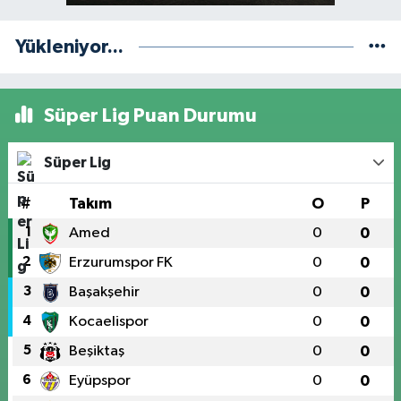
Yükleniyor...
Süper Lig Puan Durumu
Süper Lig
#
Takım
O
P
1
Amed
0
0
2
Erzurumspor FK
0
0
3
Başakşehir
0
0
4
Kocaelispor
0
0
5
Beşiktaş
0
0
6
Eyüpspor
0
0