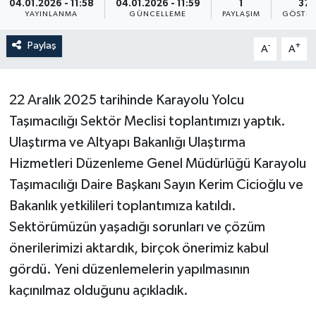
04.01.2026 - 11:58
04.01.2026 - 11:59
1
37
YAYINLANMA
GÜNCELLEME
PAYLAŞIM
GÖSTER
Paylaş
-
+
A
A
22 Aralık 2025 tarihinde Karayolu Yolcu
Taşımacılığı Sektör Meclisi toplantımızı yaptık.
Ulaştırma ve Altyapı Bakanlığı Ulaştırma
Hizmetleri Düzenleme Genel Müdürlüğü Karayolu
Taşımacılığı Daire Başkanı Sayın Kerim Cicioğlu ve
Bakanlık yetkilileri toplantımıza katıldı.
Sektörümüzün yaşadığı sorunları ve çözüm
önerilerimizi aktardık, birçok önerimiz kabul
gördü. Yeni düzenlemelerin yapılmasının
kaçınılmaz olduğunu açıkladık.