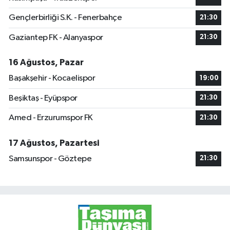
Gençlerbirliği S.K. - Fenerbahçe
21:30
Gaziantep FK - Alanyaspor
21:30
16 Ağustos, Pazar
Başakşehir - Kocaelispor
19:00
Beşiktaş - Eyüpspor
21:30
Amed - Erzurumspor FK
21:30
17 Ağustos, Pazartesi
Samsunspor - Göztepe
21:30