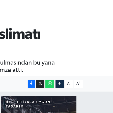
slimatı
unulmasından bu yana
mza attı.
-
+
A
A