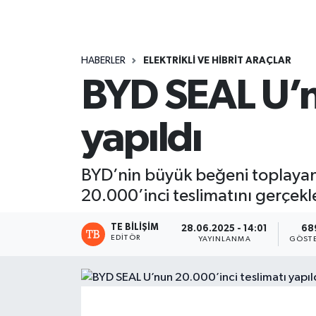
HABERLER
ELEKTRİKLİ VE HİBRİT ARAÇLAR
BYD SEAL U’n
yapıldı
BYD’nin büyük beğeni toplayan
20.000’inci teslimatını gerçekle
TE BILIŞIM
28.06.2025 - 14:01
68
EDITÖR
YAYINLANMA
GÖST