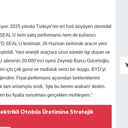
or. 2025 yılında Türkiye’nin en hızlı büyüyen otomobil
 SEAL U hem satış performansı hem de kullanıcı
YD SEAL U teslimatı, 26 Haziran tarihinde aracın yeni
irildi. Yeni enerjili araçlara uzun süredir ilgi duyan ve
ailesinin 20.000’inci üyesi Zeynep Burcu Gücelioğlu,
Y
im için çok gurur ve mutluluk verici bir duygu. BYD’yi
ğendim. Fiyat-performans açısından beklentilerimi
e tam anlamıyla sindi, ‘İşte bu benim arabam’ dedim.
lerin bu fiyatla sunulması gerçekten muhteşem.”
ektrikli Otobüs Üretimine Stratejik