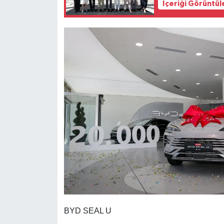
İçeriği Görüntül
BYD SEAL U