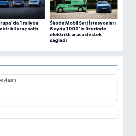
vrupa'da 1 milyon
Škoda Mobil Şarj İstasyonları
ektrikli araç sattı
6 ayda 1000’in üzerinde
elektrikli araca destek
sağladı