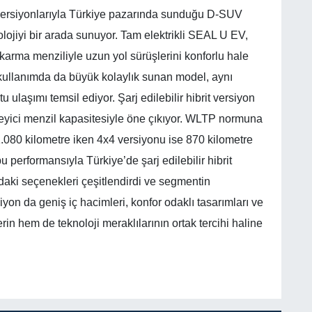
it versiyonlarıyla Türkiye pazarında sunduğu D-SUV
lojiyi bir arada sunuyor. Tam elektrikli SEAL U EV,
arma menziliyle uzun yol sürüşlerini konforlu hale
k kullanımda da büyük kolaylık sunan model, aynı
ulaşımı temsil ediyor. Şarj edilebilir hibrit versiyon
leyici menzil kapasitesiyle öne çıkıyor. WLTP normuna
080 kilometre iken 4x4 versiyonu ise 870 kilometre
performansıyla Türkiye’de şarj edilebilir hibrit
ndaki seçenekleri çeşitlendirdi ve segmentin
yon da geniş iç hacimleri, konfor odaklı tasarımları ve
rin hem de teknoloji meraklılarının ortak tercihi haline