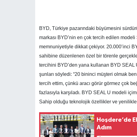
BYD, Türkiye pazarındaki büyümesini sürdürüy
markası BYD’nin en çok tercih edilen modeli
memnuniyetiyle dikkat çekiyor. 20.000’inci B
sahibine düzenlenen özel bir törenle gerçekleşt
tercihini BYD’den yana kullanan BYD SEAL U 
şunları söyledi: “20 bininci müşteri olmak ben
tercih ettim, çünkü aracı görür görmez çok be
fazlasıyla karşıladı. BYD SEAL U modeli içim
Sahip olduğu teknolojik özellikler ve yenilik
Hoşdere’de El
Adım