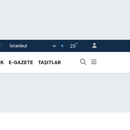
87
°
İstanbul
25
18
İK
E-GAZETE
TAŞITLAR
32
38
59
14