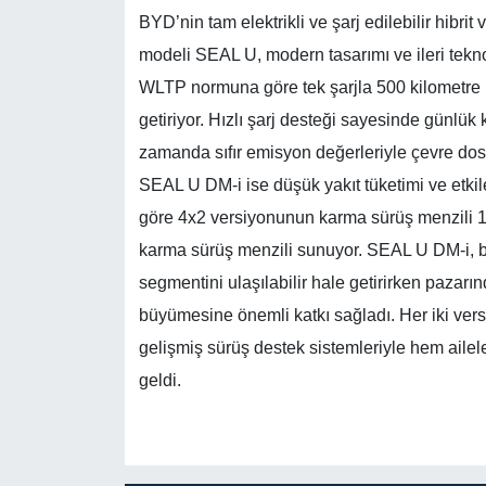
BYD’nin tam elektrikli ve şarj edilebilir hibr
modeli SEAL U, modern tasarımı ve ileri tekno
WLTP normuna göre tek şarjla 500 kilometre k
getiriyor. Hızlı şarj desteği sayesinde günlü
zamanda sıfır emisyon değerleriyle çevre dostu 
SEAL U DM-i ise düşük yakıt tüketimi ve etki
göre 4x2 versiyonunun karma sürüş menzili 1.
karma sürüş menzili sunuyor. SEAL U DM-i, bu 
segmentini ulaşılabilir hale getirirken pazarı
büyümesine önemli katkı sağladı. Her iki versi
gelişmiş sürüş destek sistemleriyle hem ailele
geldi.