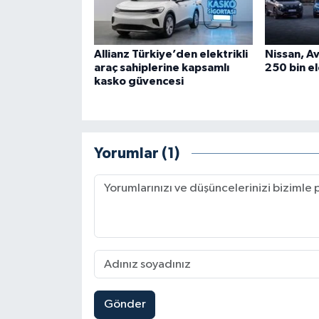
Allianz Türkiye’den elektrikli
Nissan, A
araç sahiplerine kapsamlı
250 bin el
kasko güvencesi
Yorumlar (1)
Gönder