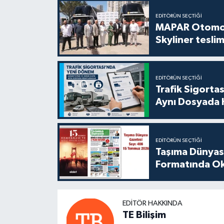
EDITÖRÜN SEÇTIĞI
MAPAR Otomot
Skyliner teslim
EDITÖRÜN SEÇTIĞI
Trafik Sigorta
Aynı Dosyada 
EDITÖRÜN SEÇTIĞI
Taşıma Dünyası
Formatında Oku
EDITÖR HAKKINDA
TE Bilişim