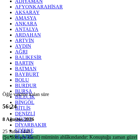
ADIYAMAN
AFYONKARAHİSAR
AKSARAY
AMASYA
ANKARA
ANTALYA
ARDAHAN
ARTVİN
AYDIN
AĞRI
BALIKESİR
BARTIN
BATMAN
BAYBURT
BOLU
BURDUR
BURSA
Öğle vaktine kalan süre
BİLECİK
BİNGÖL
56:23
BİTLİS
DENİZLİ
8 Ağustos 2026
DÜZCE
DİYARBAKIR
EDİRNE
25 Safer 1448
ELAZIĞ
(Şu dört şey kâmil) müminin ahlâkındandır: Konuştuğu zaman güzel