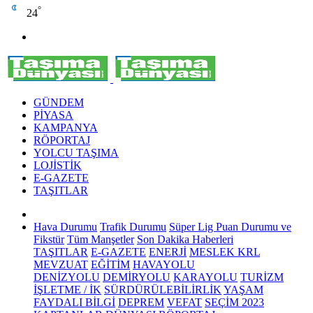
°
24
GÜNDEM
PİYASA
KAMPANYA
RÖPORTAJ
YOLCU TAŞIMA
LOJİSTİK
E-GAZETE
TAŞITLAR
Hava Durumu
Trafik Durumu
Süper Lig Puan Durumu ve
Fikstür
Tüm Manşetler
Son Dakika Haberleri
TAŞITLAR
E-GAZETE
ENERJİ
MESLEK KRL
MEVZUAT
EĞİTİM
HAVAYOLU
DENİZYOLU
DEMİRYOLU
KARAYOLU
TURİZM
İŞLETME / İK
SÜRDÜRÜLEBİLİRLİK
YAŞAM
FAYDALI BİLGİ
DEPREM
VEFAT
SEÇİM 2023