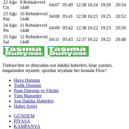
22 Ağu
9 Rebiulevvel
04:07
05:40
12:38
16:24
19:26
20:54
Cts
1448
23 Ağu
10 Rebiulevvel
04:08
05:41
12:38
16:23
19:25
20:52
Paz
1448
24 Ağu
11 Rebiulevvel
04:09
05:42
12:38
16:22
19:23
20:50
Pts
1448
25 Ağu
12 Rebiulevvel
04:11
05:43
12:37
16:22
19:22
20:48
Sal
1448
Türkiye'den ve dünyadan son dakika haberleri, köşe yazıları,
magazinden siyasete, spordan seyahate her konuda Flow!
Hava Durumu
Trafik Durumu
Puan Durumu ve Fikstür
Tüm Manşetler
Son Dakika Haberleri
Haber Arşivi
GÜNDEM
PİYASA
KAMPANYA