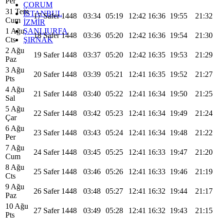
Per
ÇORUM
31 Tem
İSTANBUL
17 Safer 1448
03:34
05:19
12:42
16:36
19:55
21:32
Cum
İZMİR
ŞANLIURFA
1 Ağu
18 Safer 1448
03:36
05:20
12:42
16:36
19:54
21:30
ŞIRNAK
Cts
2 Ağu
19 Safer 1448
03:37
05:20
12:42
16:35
19:53
21:29
Paz
3 Ağu
20 Safer 1448
03:39
05:21
12:41
16:35
19:52
21:27
Pts
4 Ağu
21 Safer 1448
03:40
05:22
12:41
16:34
19:50
21:25
Sal
5 Ağu
22 Safer 1448
03:42
05:23
12:41
16:34
19:49
21:24
Çar
6 Ağu
23 Safer 1448
03:43
05:24
12:41
16:34
19:48
21:22
Per
7 Ağu
24 Safer 1448
03:45
05:25
12:41
16:33
19:47
21:20
Cum
8 Ağu
25 Safer 1448
03:46
05:26
12:41
16:33
19:46
21:19
Cts
9 Ağu
26 Safer 1448
03:48
05:27
12:41
16:32
19:44
21:17
Paz
10 Ağu
27 Safer 1448
03:49
05:28
12:41
16:32
19:43
21:15
Pts