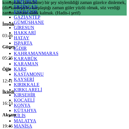
ERZURUM
konuşmak, (kendisine) bir şey söylenildiği zaman güzelce dinlemek,
ERZİNCAN
(din kardeşiyle) karşılaştığı zaman güler yüzlü olmak, söz verdiği
ESKİŞEHİR
zaman sözüne sâdık kalmak. (Hadis-i şerif)
GAZİANTEP
GÜMÜŞHANE
İmsak
GİRESUN
HAKKARİ
03:46
HATAY
ISPARTA
Güneş
IĞDIR
KAHRAMANMARAŞ
05:26
KARABÜK
KARAMAN
KARS
Öğle
KASTAMONU
KAYSERİ
12:41
KIRIKKALE
KIRKLARELİ
İkindi
KIRŞEHİR
KOCAELİ
16:33
KONYA
KÜTAHYA
Akşam
KİLİS
MALATYA
19:46
MANİSA