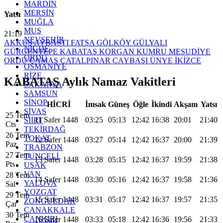
MARDİN
MERSİN
Yatsı
MUĞLA
MUŞ
21:19
NEVŞEHİR
AKKUŞ
AYBASTI
FATSA
GÖLKÖY
GÜLYALI
NİĞDE
GÜRGENTEPE
KABATAŞ
KORGAN
KUMRU
MESUDİYE
ORDU
ORDU
ÇAMAŞ
ÇATALPINAR
ÇAYBAŞI
ÜNYE
İKİZCE
OSMANİYE
RİZE
KABATAŞ Aylık Namaz Vakitleri
SAKARYA
SAMSUN
SİNOP
HİCRİ
İmsak
Güneş
Öğle
İkindi
Akşam
Yatsı
SİVAS
25 Tem
11 Safer 1448
03:25
05:13
12:42
16:38
20:01
21:40
SİİRT
Cts
TEKİRDAĞ
26 Tem
TOKAT
12 Safer 1448
03:27
05:14
12:42
16:37
20:00
21:39
Paz
TRABZON
27 Tem
TUNCELİ
13 Safer 1448
03:28
05:15
12:42
16:37
19:59
21:38
Pts
UŞAK
VAN
28 Tem
14 Safer 1448
03:30
05:16
12:42
16:37
19:58
21:36
YALOVA
Sal
YOZGAT
29 Tem
15 Safer 1448
03:31
05:17
12:42
16:37
19:57
21:35
ZONGULDAK
Çar
ÇANAKKALE
30 Tem
ÇANKIRI
16 Safer 1448
03:33
05:18
12:42
16:36
19:56
21:33