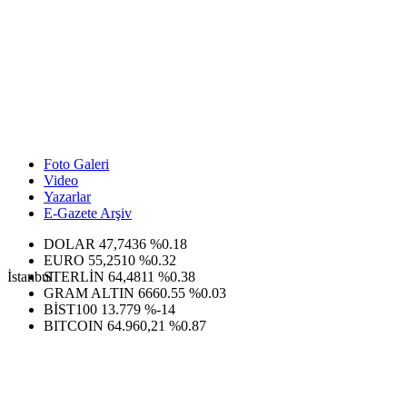
Foto Galeri
Video
Yazarlar
E-Gazete Arşiv
DOLAR
47,7436
%0.18
EURO
55,2510
%0.32
İstanbul
STERLİN
64,4811
%0.38
GRAM ALTIN
6660.55
%0.03
BİST100
13.779
%-14
BITCOIN
64.960,21
%0.87