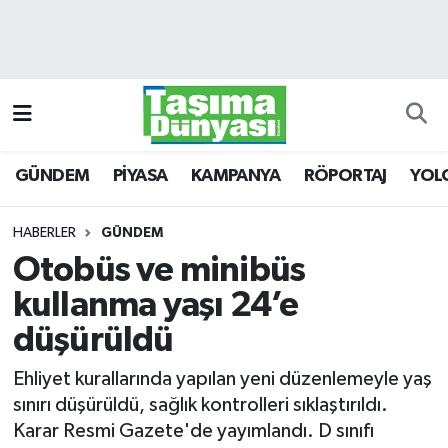
GÜNDEM
Hava Durumu
PİYASA
Trafik Durumu
GÜNDEM
PİYASA
KAMPANYA
RÖPORTAJ
YOL
KAMPANYA
Süper Lig Puan Durumu ve Fikstür
RÖPORTAJ
Tüm Manşetler
HABERLER
GÜNDEM
Otobüs ve minibüs
YOLCU TAŞIMA
Son Dakika Haberleri
kullanma yaşı 24’e
LOJİSTİK
Haber Arşivi
düşürüldü
Ehliyet kurallarında yapılan yeni düzenlemeyle yaş
E-GAZETE
sınırı düşürüldü, sağlık kontrolleri sıklaştırıldı.
Karar Resmi Gazete'de yayımlandı. D sınıfı
TAŞITLAR