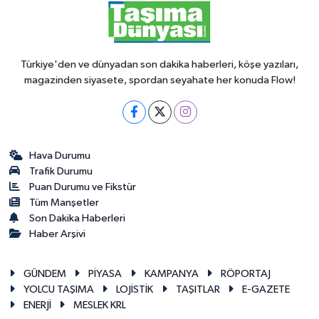
Türkiye'den ve dünyadan son dakika haberleri, köşe yazıları,
magazinden siyasete, spordan seyahate her konuda Flow!
Hava Durumu
Trafik Durumu
Puan Durumu ve Fikstür
Tüm Manşetler
Son Dakika Haberleri
Haber Arşivi
GÜNDEM
PİYASA
KAMPANYA
RÖPORTAJ
YOLCU TAŞIMA
LOJİSTİK
TAŞITLAR
E-GAZETE
ENERJİ
MESLEK KRL