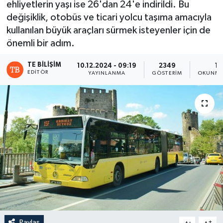
ehliyetlerin yaşı ise 26'dan 24'e indirildi. Bu
değişiklik, otobüs ve ticari yolcu taşıma amacıyla
kullanılan büyük araçları sürmek isteyenler için de
önemli bir adım.
TE BILIŞIM
10.12.2024 - 09:19
2349
1 
EDITÖR
YAYINLANMA
GÖSTERIM
OKUNMA
Paylaş
-
+