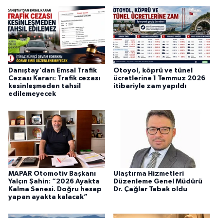
Danıştay'dan Emsal Trafik
Otoyol, köprü ve tünel
Cezası Kararı: Trafik cezası
ücretlerine 1 Temmuz 2026
kesinleşmeden tahsil
itibariyle zam yapıldı
edilemeyecek
MAPAR Otomotiv Başkanı
Ulaştırma Hizmetleri
Yalçın Şahin: “2026 Ayakta
Düzenleme Genel Müdürü
Kalma Senesi. Doğru hesap
Dr. Çağlar Tabak oldu
yapan ayakta kalacak”