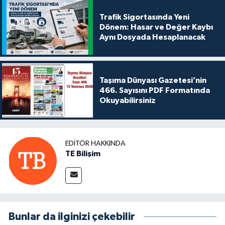
Trafik Sigortasında Yeni
Dönem: Hasar ve Değer Kaybı
Aynı Dosyada Hesaplanacak
Taşıma Dünyası Gazetesi’nin
466. Sayısını PDF Formatında
Okuyabilirsiniz
EDITÖR HAKKINDA
TE Bilişim
Bunlar da ilginizi çekebilir