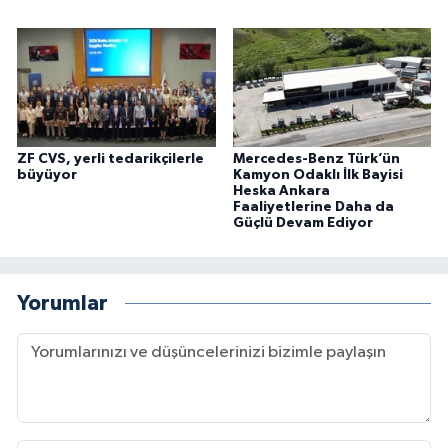
ZF CVS, yerli tedarikçilerle
Mercedes-Benz Türk’ün
büyüyor
Kamyon Odaklı İlk Bayisi
Heska Ankara
Faaliyetlerine Daha da
Güçlü Devam Ediyor
Yorumlar