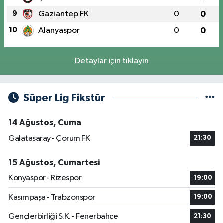
9
Gaziantep FK
0
0
10
Alanyaspor
0
0
Detaylar için tıklayın
Süper Lig Fikstür
14 Ağustos, Cuma
Galatasaray - Çorum FK
21:30
15 Ağustos, Cumartesi
Konyaspor - Rizespor
19:00
Kasımpaşa - Trabzonspor
19:00
Gençlerbirliği S.K. - Fenerbahçe
21:30