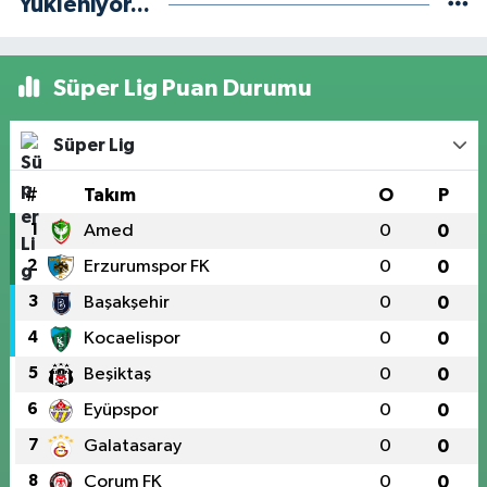
Yükleniyor...
Süper Lig Puan Durumu
Süper Lig
#
Takım
O
P
1
Amed
0
0
2
Erzurumspor FK
0
0
3
Başakşehir
0
0
4
Kocaelispor
0
0
5
Beşiktaş
0
0
6
Eyüpspor
0
0
7
Galatasaray
0
0
8
Çorum FK
0
0