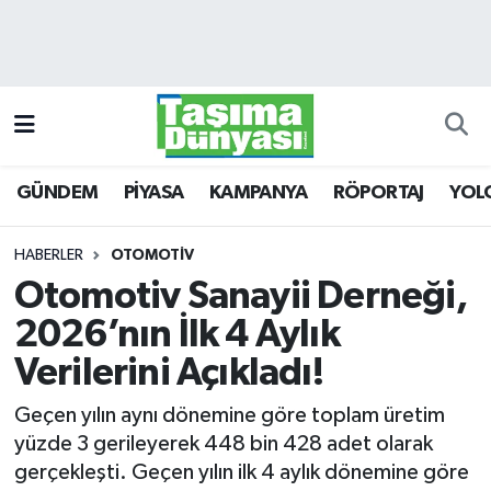
GÜNDEM
Hava Durumu
PİYASA
Trafik Durumu
GÜNDEM
PİYASA
KAMPANYA
RÖPORTAJ
YOL
KAMPANYA
Süper Lig Puan Durumu ve Fikstür
RÖPORTAJ
Tüm Manşetler
HABERLER
OTOMOTİV
Otomotiv Sanayii Derneği,
YOLCU TAŞIMA
Son Dakika Haberleri
2026’nın İlk 4 Aylık
LOJİSTİK
Haber Arşivi
Verilerini Açıkladı!
Geçen yılın aynı dönemine göre toplam üretim
E-GAZETE
yüzde 3 gerileyerek 448 bin 428 adet olarak
gerçekleşti. Geçen yılın ilk 4 aylık dönemine göre
TAŞITLAR