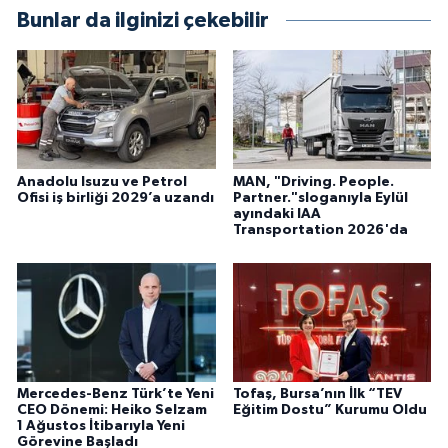
Bunlar da ilginizi çekebilir
Anadolu Isuzu ve Petrol
MAN, "Driving. People.
Ofisi iş birliği 2029’a uzandı
Partner."sloganıyla Eylül
ayındaki IAA
Transportation 2026'da
Mercedes-Benz Türk’te Yeni
Tofaş, Bursa’nın İlk “TEV
CEO Dönemi: Heiko Selzam
Eğitim Dostu” Kurumu Oldu
1 Ağustos İtibarıyla Yeni
Görevine Başladı