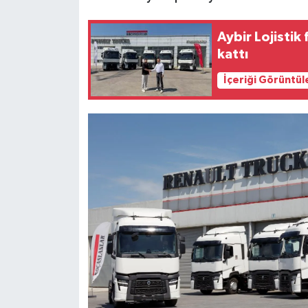
Aybir Lojistik
kattı
İçeriği Görüntül