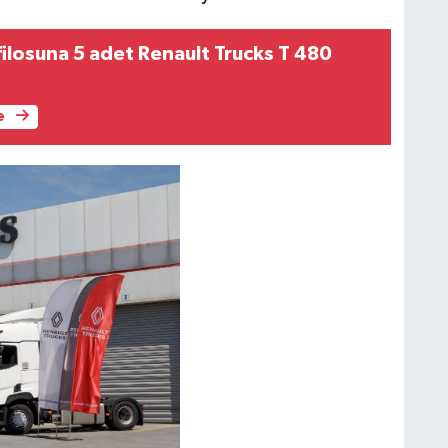
 filosuna 5 adet Renault Trucks T 480
e