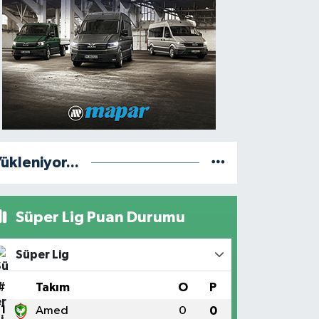
ükleniyor...
Süper Lig Puan Durumu
Süper Lig
#
Takım
O
P
1
Amed
0
0