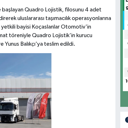
ine başlayan Quadro Lojistik, filosunu 4 adet
irerek uluslararası taşımacılık operasyonlarına
 yetkili bayisi Koçaslanlar Otomotiv'in
at töreniyle Quadro Lojistik'in kurucu
e Yunus Balıkçı'ya teslim edildi.
1