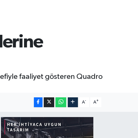
lerine
defiyle faaliyet gösteren Quadro
-
+
A
A