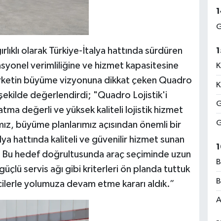
1
G
ğırlıklı olarak Türkiye-İtalya hattında sürdüren
1
asyonel verimliliğine ve hizmet kapasitesine
K
şirketin büyüme vizyonuna dikkat çeken Quadro
K
 şekilde değerlendirdi; "Quadro Lojistik'i
G
atma değerli ve yüksek kaliteli lojistik hizmet
G
mız, büyüme planlarımız açısından önemli bir
ya hattında kaliteli ve güvenilir hizmet sunan
1
mak. Bu hedef doğrultusunda araç seçiminde uzun
B
çlü servis ağı gibi kriterleri ön planda tuttuk
B
ilerle yolumuza devam etme kararı aldık.”
A