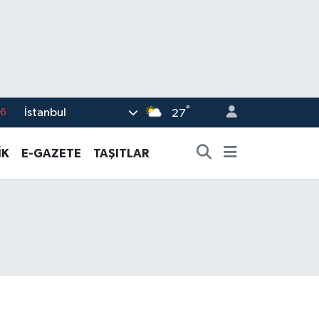
°
İstanbul
17
27
01
İK
E-GAZETE
TAŞITLAR
02
44
4
76