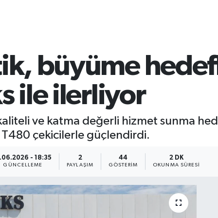
tik, büyüme hedef
 ile ilerliyor
kaliteli ve katma değerli hizmet sunma he
s T480 çekicilerle güçlendirdi.
1.06.2026 - 18:35
2
44
2 DK
GÜNCELLEME
PAYLAŞIM
GÖSTERIM
OKUNMA SÜRESI