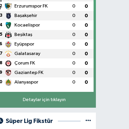
2
Erzurumspor FK
0
0
3
Başakşehir
0
0
4
Kocaelispor
0
0
5
Beşiktaş
0
0
6
Eyüpspor
0
0
7
Galatasaray
0
0
8
Çorum FK
0
0
9
Gaziantep FK
0
0
0
Alanyaspor
0
0
Detaylar için tıklayın
Süper Lig Fikstür