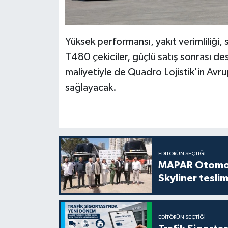
Yüksek performansı, yakıt verimliliği, 
T480 çekiciler, güçlü satış sonrası 
maliyetiyle de Quadro Lojistik'in Avr
sağlayacak.
EDITÖRÜN SEÇTIĞI
MAPAR Otomot
Skyliner teslim
EDITÖRÜN SEÇTIĞI