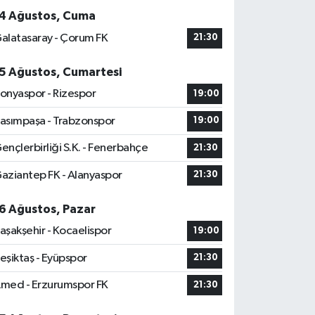
4 Ağustos, Cuma
alatasaray - Çorum FK
21:30
5 Ağustos, Cumartesi
onyaspor - Rizespor
19:00
asımpaşa - Trabzonspor
19:00
ençlerbirliği S.K. - Fenerbahçe
21:30
aziantep FK - Alanyaspor
21:30
6 Ağustos, Pazar
aşakşehir - Kocaelispor
19:00
eşiktaş - Eyüpspor
21:30
med - Erzurumspor FK
21:30