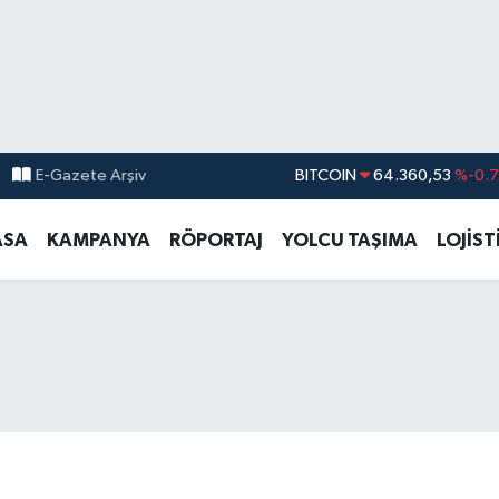
E-Gazete Arşiv
DOLAR
47,7069
%0.
EURO
55,0265
%0.
ASA
KAMPANYA
RÖPORTAJ
YOLCU TAŞIMA
LOJİST
STERLİN
64,1897
%0.
GRAM ALTIN
6574.81
%1.
BİST100
13.887
%6
BITCOIN
64.360,53
%-0.