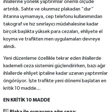
ihlallerine yönelik yaptırımlar önemli ölçüde
artırıldı. Sahte ve okunmaz plakadan “dur”
ihtarına uymamaya, cep telefonu kullanımından
takograf ve hız sınırlayıcı müdahalesine kadar
birçok başlıkta yüksek para cezaları, ehliyete el
koyma ve trafikten men uygulamaları devreye
alındı.
Yeni düzenleme özellikle tekrar eden ihlallerde
kademeli ceza sistemini güçlendirirken, bazı ağır
ihlallerde ehliyet iptaline kadar uzanan yaptırımlar
öngörüyor. İşte trafikte yeni dönemi başlatan en
kritik 10 madde…
EN KRİTİK 10 MADDE
1️⃣
Plaka ile oynayana ağır ceza: