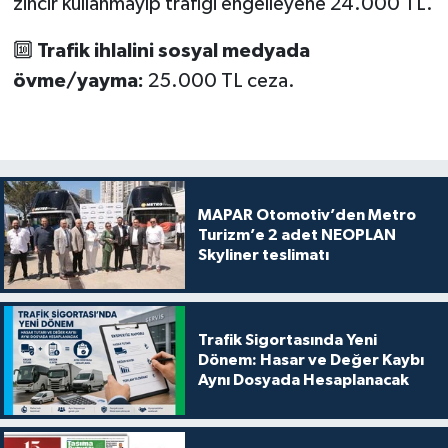
zincir kullanmayıp trafiği engelleyene 24.000 TL.
🔟
Trafik ihlalini sosyal medyada
övme/yayma:
25.000 TL ceza.
MAPAR Otomotiv’den Metro
Turizm’e 2 adet NEOPLAN
Skyliner teslimatı
Trafik Sigortasında Yeni
Dönem: Hasar ve Değer Kaybı
Aynı Dosyada Hesaplanacak