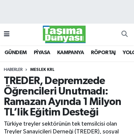
GÜNDEM
Hava Durumu
PİYASA
Trafik Durumu
GÜNDEM
PİYASA
KAMPANYA
RÖPORTAJ
YOL
KAMPANYA
Süper Lig Puan Durumu ve Fikstür
RÖPORTAJ
Tüm Manşetler
HABERLER
MESLEK KRL
TREDER, Depremzede
YOLCU TAŞIMA
Son Dakika Haberleri
Öğrencileri Unutmadı:
LOJİSTİK
Haber Arşivi
Ramazan Ayında 1 Milyon
TL’lik Eğitim Desteği
E-GAZETE
Türkiye treyler sektörünün tek temsilcisi olan
TAŞITLAR
Treyler Sanayicileri Derneği (TREDER), sosyal