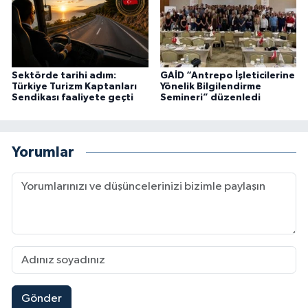
Sektörde tarihi adım:
GAİD “Antrepo İşleticilerine
Türkiye Turizm Kaptanları
Yönelik Bilgilendirme
Sendikası faaliyete geçti
Semineri” düzenledi
Yorumlar
Gönder