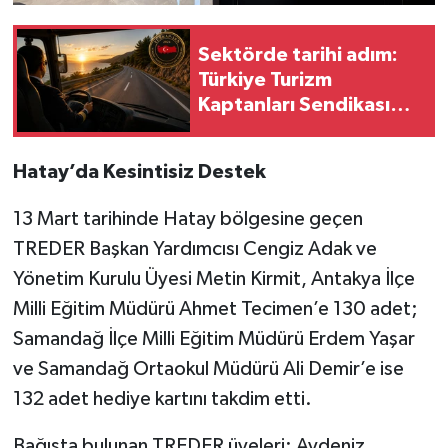
Sektörde tarihi adım:
Türkiye Turizm
Kaptanları Sendikası
faaliyete geçti
Hatay’da Kesintisiz Destek
13 Mart tarihinde Hatay bölgesine geçen
TREDER Başkan Yardımcısı Cengiz Adak ve
Yönetim Kurulu Üyesi Metin Kirmit, Antakya İlçe
Milli Eğitim Müdürü Ahmet Tecimen’e 130 adet;
Samandağ İlçe Milli Eğitim Müdürü Erdem Yaşar
ve Samandağ Ortaokul Müdürü Ali Demir’e ise
132 adet hediye kartını takdim etti.
Bağışta bulunan TREDER üyeleri: Aydeniz,