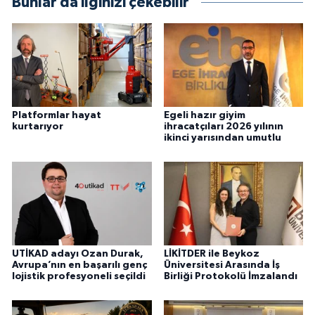
Bunlar da ilginizi çekebilir
Platformlar hayat
Egeli hazır giyim
kurtarıyor
ihracatçıları 2026 yılının
ikinci yarısından umutlu
UTİKAD adayı Ozan Durak,
LİKİTDER ile Beykoz
Avrupa’nın en başarılı genç
Üniversitesi Arasında İş
lojistik profesyoneli seçildi
Birliği Protokolü İmzalandı