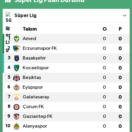
Süper Lig
#
Takım
O
P
1
Amed
0
0
2
Erzurumspor FK
0
0
3
Başakşehir
0
0
4
Kocaelispor
0
0
5
Beşiktaş
0
0
6
Eyüpspor
0
0
7
Galatasaray
0
0
8
Çorum FK
0
0
9
Gaziantep FK
0
0
10
Alanyaspor
0
0