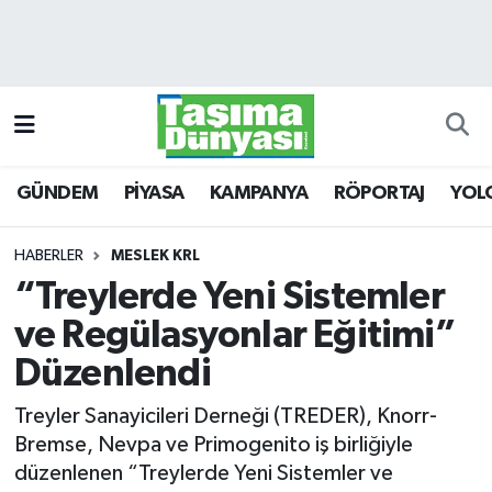
GÜNDEM
Hava Durumu
PİYASA
Trafik Durumu
GÜNDEM
PİYASA
KAMPANYA
RÖPORTAJ
YOL
KAMPANYA
Süper Lig Puan Durumu ve Fikstür
RÖPORTAJ
Tüm Manşetler
HABERLER
MESLEK KRL
“Treylerde Yeni Sistemler
YOLCU TAŞIMA
Son Dakika Haberleri
ve Regülasyonlar Eğitimi”
LOJİSTİK
Haber Arşivi
Düzenlendi
Treyler Sanayicileri Derneği (TREDER), Knorr-
E-GAZETE
Bremse, Nevpa ve Primogenito iş birliğiyle
düzenlenen “Treylerde Yeni Sistemler ve
TAŞITLAR