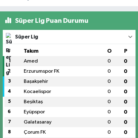
Süper Lig Puan Durumu
Süper Lig
#
Takım
O
P
1
Amed
0
0
2
Erzurumspor FK
0
0
3
Başakşehir
0
0
4
Kocaelispor
0
0
5
Beşiktaş
0
0
6
Eyüpspor
0
0
7
Galatasaray
0
0
8
Çorum FK
0
0