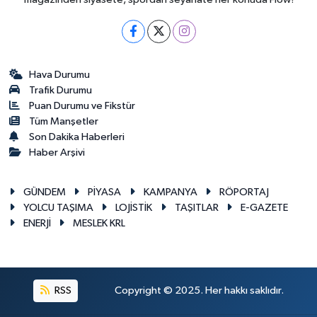
Hava Durumu
Trafik Durumu
Puan Durumu ve Fikstür
Tüm Manşetler
Son Dakika Haberleri
Haber Arşivi
GÜNDEM
PİYASA
KAMPANYA
RÖPORTAJ
YOLCU TAŞIMA
LOJİSTİK
TAŞITLAR
E-GAZETE
ENERJİ
MESLEK KRL
RSS
Copyright © 2025. Her hakkı saklıdır.