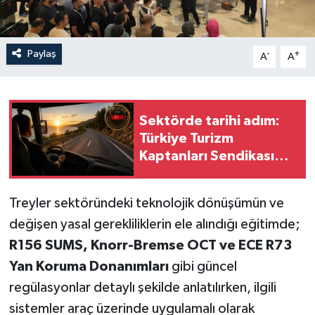
Paylaş
-
+
A
A
Sektörde tarihi adım:
Türkiye Turizm
Kaptanları Sendikası
faaliyete geçti
Treyler sektöründeki teknolojik dönüşümün ve
değişen yasal gerekliliklerin ele alındığı eğitimde;
R156 SUMS, Knorr-Bremse OCT ve ECE R73
Yan Koruma Donanımları
gibi güncel
regülasyonlar detaylı şekilde anlatılırken, ilgili
sistemler araç üzerinde uygulamalı olarak