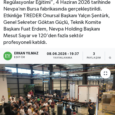
Regülasyonlar Eğitimi”, 4 Haziran 2026 tarihinde
Nevpa’nın Bursa fabrikasında gerçekleştirildi.
Etkinliğe TREDER Onursal Başkanı Yalçın Şentürk,
Genel Sekreter Göktan Güçlü, Teknik Komite
Başkanı Fuat Erdem, Nevpa Holding Başkanı
Mesut Sayar ve 120’den fazla sektör
profesyoneli katıldı.
ERKAN YILMAZ
08.06.2026 - 19:37
3
EDITÖR
YAYINLANMA
PAYLAŞIM
GÖS