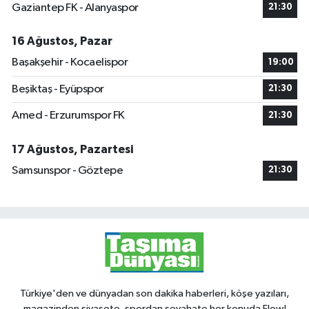
Gaziantep FK - Alanyaspor
21:30
16 Ağustos, Pazar
Başakşehir - Kocaelispor
19:00
Beşiktaş - Eyüpspor
21:30
Amed - Erzurumspor FK
21:30
17 Ağustos, Pazartesi
Samsunspor - Göztepe
21:30
Türkiye'den ve dünyadan son dakika haberleri, köşe yazıları,
magazinden siyasete, spordan seyahate her konuda Flow!