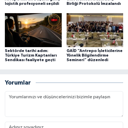
lojistik profesyoneli seçildi
Birliği Protokolü İmzalandı
Sektörde tarihi adım:
GAİD “Antrepo İşleticilerine
Türkiye Turizm Kaptanları
Yönelik Bilgilendirme
Sendikası faaliyete geçti
Semineri” düzenledi
Yorumlar