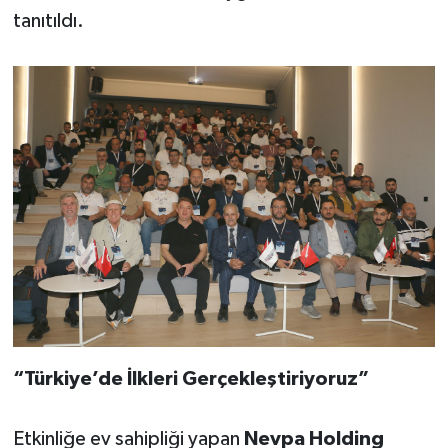
tanıtıldı.
“Türkiye’de İlkleri Gerçekleştiriyoruz”
Etkinliğe ev sahipliği yapan
Nevpa Holding