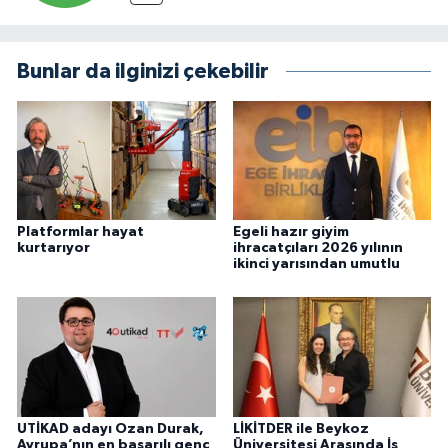
Bunlar da ilginizi çekebilir
Platformlar hayat
Egeli hazır giyim
kurtarıyor
ihracatçıları 2026 yılının
ikinci yarısından umutlu
UTİKAD adayı Ozan Durak,
LİKİTDER ile Beykoz
Avrupa’nın en başarılı genç
Üniversitesi Arasında İş