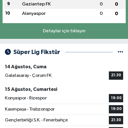
9
Gaziantep FK
0
0
10
Alanyaspor
0
0
Detaylar için tıklayın
Süper Lig Fikstür
14 Ağustos, Cuma
Galatasaray - Çorum FK
21:30
15 Ağustos, Cumartesi
Konyaspor - Rizespor
19:00
Kasımpaşa - Trabzonspor
19:00
Gençlerbirliği S.K. - Fenerbahçe
21:30