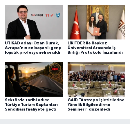
UTİKAD adayı Ozan Durak,
LİKİTDER ile Beykoz
Avrupa’nın en başarılı genç
Üniversitesi Arasında İş
lojistik profesyoneli seçildi
Birliği Protokolü İmzalandı
Sektörde tarihi adım:
GAİD “Antrepo İşleticilerine
Türkiye Turizm Kaptanları
Yönelik Bilgilendirme
Sendikası faaliyete geçti
Semineri” düzenledi