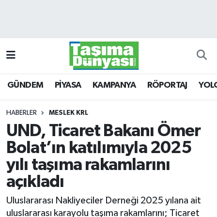
GÜNDEM
Hava Durumu
PİYASA
Trafik Durumu
GÜNDEM
PİYASA
KAMPANYA
RÖPORTAJ
YOL
KAMPANYA
Süper Lig Puan Durumu ve Fikstür
RÖPORTAJ
Tüm Manşetler
HABERLER
MESLEK KRL
UND, Ticaret Bakanı Ömer
YOLCU TAŞIMA
Son Dakika Haberleri
Bolat’ın katılımıyla 2025
LOJİSTİK
Haber Arşivi
yılı taşıma rakamlarını
açıkladı
E-GAZETE
Uluslararası Nakliyeciler Derneği 2025 yılana ait
TAŞITLAR
uluslararası karayolu taşıma rakamlarını; Ticaret