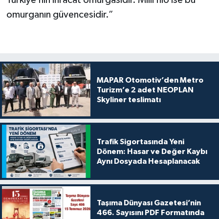
Türkiye’nin ihracat omurgasıdır. Milli filo ise bu
omurganın güvencesidir.”
MAPAR Otomotiv’den Metro
Turizm’e 2 adet NEOPLAN
Skyliner teslimatı
Trafik Sigortasında Yeni
Dönem: Hasar ve Değer Kaybı
Aynı Dosyada Hesaplanacak
Taşıma Dünyası Gazetesi’nin
466. Sayısını PDF Formatında