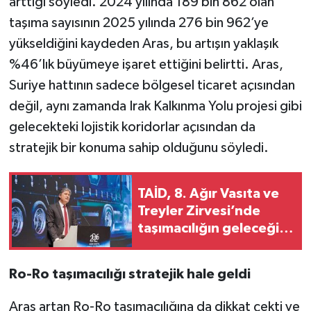
arttığı söyledi. 2024 yılında 189 bin 862 olan
taşıma sayısının 2025 yılında 276 bin 962’ye
yükseldiğini kaydeden Aras, bu artışın yaklaşık
%46’lık büyümeye işaret ettiğini belirtti. Aras,
Suriye hattının sadece bölgesel ticaret açısından
değil, aynı zamanda Irak Kalkınma Yolu projesi gibi
gelecekteki lojistik koridorlar açısından da
stratejik bir konuma sahip olduğunu söyledi.
TAİD, 8. Ağır Vasıta ve
Treyler Zirvesi’nde
taşımacılığın geleceğini
masaya yatırdı
Ro-Ro taşımacılığı stratejik hale geldi
Aras artan Ro-Ro taşımacılığına da dikkat çekti ve