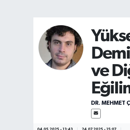
Yükse
Demir
ve Di
Eğili
DR. MEHMET Ç
04.05.2025 - 13:43
24.07.2025 - 15:07