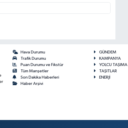
Hava Durumu
GÜNDEM
Trafik Durumu
KAMPANYA
Puan Durumu ve Fikstür
YOLCU TAŞIMA
Tüm Manşetler
TAŞITLAR
e
Son Dakika Haberleri
ENERJİ
er
Haber Arşivi