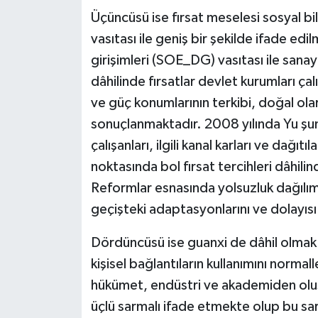
Üçüncüsü ise fırsat meselesi sosyal bi
vasıtası ile geniş bir şekilde ifade ed
girişimleri (SOE_DG) vasıtası ile san
dâhilinde fırsatlar devlet kurumları çalı
ve güç konumlarının terkibi, doğal olar
sonuçlanmaktadır. 2008 yılında Yu şu
çalışanları, ilgili kanal karları ve dağı
noktasında bol fırsat tercihleri dâhil
Reformlar esnasında yolsuzluk dağılım
geçişteki adaptasyonlarını ve dolayısı 
Dördüncüsü ise guanxi de dâhil olmak üz
kişisel bağlantıların kullanımını norma
hükümet, endüstri ve akademiden oluş
üçlü sarmalı ifade etmekte olup bu sa