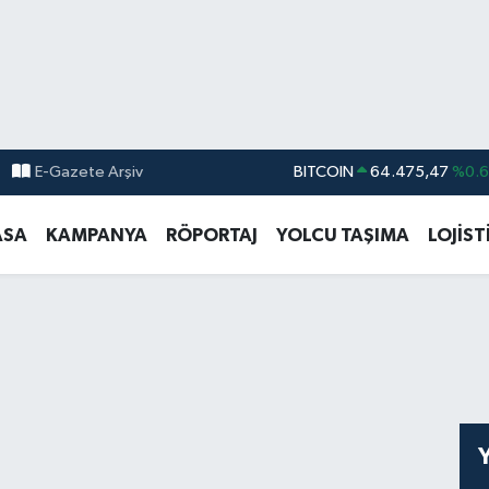
BITCOIN
64.475,47
%0.
E-Gazete Arşiv
DOLAR
47,5971
%0.
ASA
KAMPANYA
RÖPORTAJ
YOLCU TAŞIMA
LOJİST
EURO
55,1336
%0.
STERLİN
64,2534
%0.
GRAM ALTIN
6518.23
%0.
BİST100
13.703
%