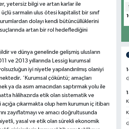
, yetersiz bilgi ve artan karlar ile
lü sarmalın ulus ötesi kapitalist bir sınıf
1
urumlardan dolayı kendi bütüncüllüklerini
suçlarında artan bir rol hedeflediğini
ldir ve dünya genelinde gelişmiş ulusların
11 ve 2013 yıllarında Lessig kurumsal
lsuzluğun iyi niyetle yapılandırılmış olaniyi
1
lmektedir. ‘Kurumsal çöküntü; amaçları
G
rmek ya da asım amacından saptırmak yolu ile
1
hatta hâlihazırda etik olan sistematik ve
K
i açığa çıkarmakta olup hem kurumun iç itibarı
ını zayıflatmayı ve amacı doğrultusunda
K
iyetli, yasal ve etik olan sürekli ekonomik
G