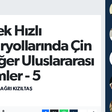
k Hızlı
yollarında Çin
ğer Uluslararası
mler - 5
AĞRI KIZILTAŞ
8