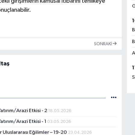
li girişimlerin kamusal itibarını tehlikeye
G
onuçlanabilir.
1
B
B
SONRAKI
A
ltaş
1
S
atırım/Arazi Etkisi - 2
18.05.2026
atırım/Arazi Etkisi - 1
03.05.2026
r Uluslararası Eğilimler – 19-20
23.04.2026