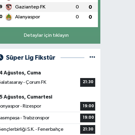
9
Gaziantep FK
0
0
0
Alanyaspor
0
0
Detaylar için tıklayın
Süper Lig Fikstür
4 Ağustos, Cuma
alatasaray - Çorum FK
21:30
5 Ağustos, Cumartesi
onyaspor - Rizespor
19:00
asımpaşa - Trabzonspor
19:00
ençlerbirliği S.K. - Fenerbahçe
21:30