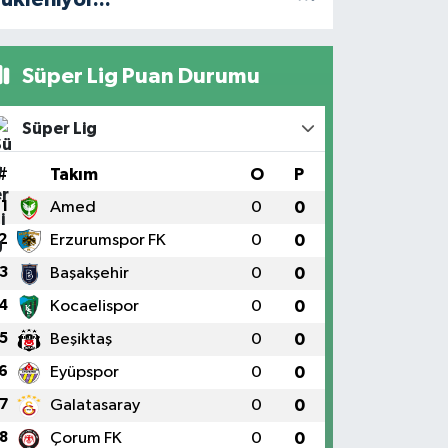
Süper Lig Puan Durumu
Süper Lig
#
Takım
O
P
1
Amed
0
0
2
Erzurumspor FK
0
0
3
Başakşehir
0
0
4
Kocaelispor
0
0
5
Beşiktaş
0
0
6
Eyüpspor
0
0
7
Galatasaray
0
0
8
Çorum FK
0
0