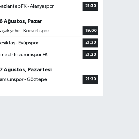
aziantep FK - Alanyaspor
21:30
6 Ağustos, Pazar
aşakşehir - Kocaelispor
19:00
eşiktaş - Eyüpspor
21:30
med - Erzurumspor FK
21:30
7 Ağustos, Pazartesi
amsunspor - Göztepe
21:30