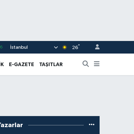
66
°
İstanbul
26
05
İK
E-GAZETE
TAŞITLAR
18
22
39
0
Yazarlar