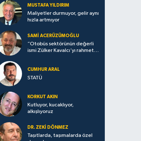
MUSTAFA YILDIRIM
Maliyetler durmuyor, gelir aynı
hızla artmıyor
SAMI ACERÜZÜMOĞLU
“Otobüs sektörünün değerli
ismi Zülker Kavalcı‘yı rahmetle
anıyoruz””
CUMHUR ARAL
STATÜ
KORKUT AKIN
Kutluyor, kucaklıyor,
alkışlıyoruz
DR. ZEKI DÖNMEZ
Taşıtlarda, taşımalarda özel