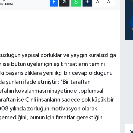
-
+
A
A
STERIM
suzluğun yapısal zorluklar ve yaygın kuralsızlığa
ise bütün üyeler için eşit fırsatların temini
i başarısızlıklara yenilikçi bir cevap olduğunu
 şunları ifade etmiştir: ‘Bir taraftan
refahın kovalanması nihayetinde toplumsal
taraftan ise Çinli insanların sadece çok küçük bir
08 yılında zorluğun motivasyon olarak
mediğini, bunun için fırsatlar gerektiğini
Y