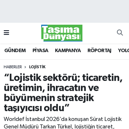
GÜNDEM
Hava Durumu
PİYASA
Trafik Durumu
GÜNDEM
PİYASA
KAMPANYA
RÖPORTAJ
YOL
KAMPANYA
Süper Lig Puan Durumu ve Fikstür
RÖPORTAJ
Tüm Manşetler
HABERLER
LOJİSTİK
“Lojistik sektörü; ticaretin,
YOLCU TAŞIMA
Son Dakika Haberleri
üretimin, ihracatın ve
LOJİSTİK
Haber Arşivi
büyümenin stratejik
taşıyıcısı oldu”
E-GAZETE
Worldef İstanbul 2026’da konuşan Sürat Lojistik
TAŞITLAR
Genel Müdürü Tarkan Türkel, lojistiğin ticaret,