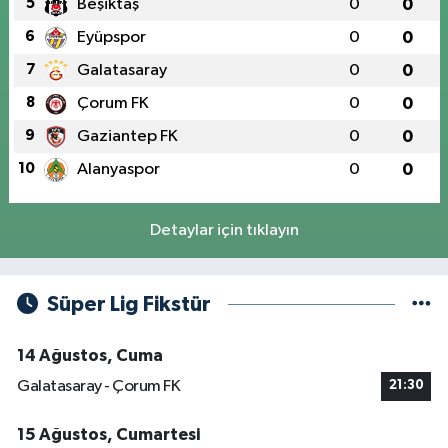
5
Beşiktaş
0
0
6
Eyüpspor
0
0
7
Galatasaray
0
0
8
Çorum FK
0
0
9
Gaziantep FK
0
0
10
Alanyaspor
0
0
Detaylar için tıklayın
Süper Lig Fikstür
14 Ağustos, Cuma
Galatasaray - Çorum FK
21:30
15 Ağustos, Cumartesi