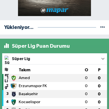
Yükleniyor...
Süper Lig Puan Durumu
Süper Lig
#
Takım
O
P
1
Amed
0
0
2
Erzurumspor FK
0
0
3
Başakşehir
0
0
4
Kocaelispor
0
0