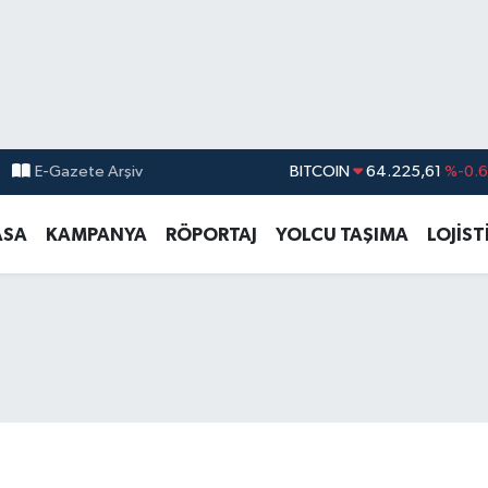
BITCOIN
64.225,61
%-0.6
E-Gazete Arşiv
DOLAR
47,6704
%
EURO
55,0406
%-0.0
ASA
KAMPANYA
RÖPORTAJ
YOLCU TAŞIMA
LOJİST
STERLİN
64,2143
%
GRAM ALTIN
6510.40
%0.4
BİST100
13.799
%7