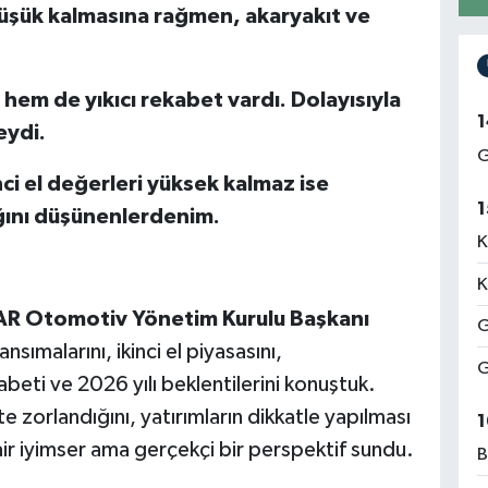
üşük kalmasına rağmen, akaryakıt ve
k hem de yıkıcı rekabet vardı. Dolayısıyla
1
eydi.
G
nci el değerleri yüksek kalmaz ise
1
ğını düşünenlerdenim.
K
K
R Otomotiv Yönetim Kurulu Başkanı
G
nsımalarını, ikinci el piyasasını,
G
beti ve 2026 yılı beklentilerini konuştuk.
 zorlandığını, yatırımların dikkatle yapılması
1
ir iyimser ama gerçekçi bir perspektif sundu.
B