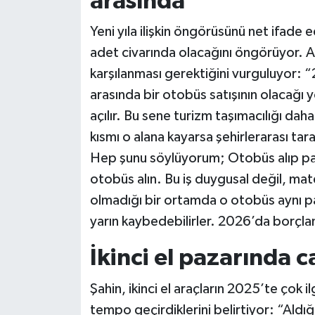
arasında
Yeni yıla ilişkin öngörüsünü net ifad
adet civarında olacağını öngörüyor. An
karşılanması gerektiğini vurguluyor:
arasında bir otobüs satışının olacağı 
açılır. Bu sene turizm taşımacılığı dah
kısmı o alana kayarsa şehirlerarası ta
Hep şunu söylüyorum; Otobüs alıp par
otobüs alın. Bu iş duygusal değil, ma
olmadığı bir ortamda o otobüs aynı p
yarın kaybedebilirler. 2026’da borçla
İkinci el pazarında ca
Şahin, ikinci el araçların 2025’te çok
tempo geçirdiklerini belirtiyor: “Aldığım