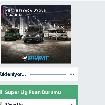
ükleniyor...
Süper Lig Puan Durumu
Süper Lig