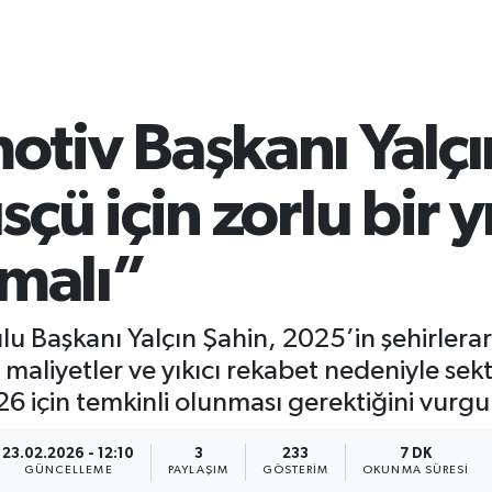
iv Başkanı Yalçı
ü için zorlu bir y
nmalı”
aşkanı Yalçın Şahin, 2025’in şehirleraras
an maliyetler ve yıkıcı rekabet nedeniyle s
6 için temkinli olunması gerektiğini vurgu
23.02.2026 - 12:10
3
233
7 DK
GÜNCELLEME
PAYLAŞIM
GÖSTERIM
OKUNMA SÜRESI