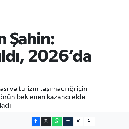
n Şahin:
ıldı, 2026’da
ı ve turizm taşımacılığı için
ektörün beklenen kazancı elde
ladı.
-
+
A
A