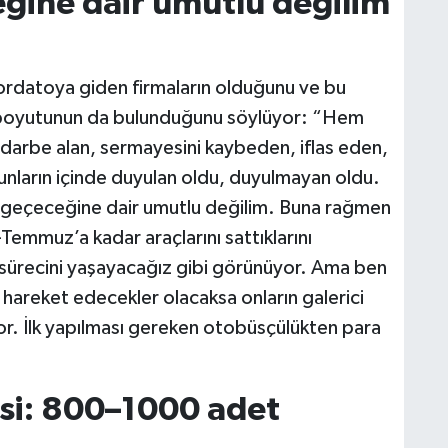
eğine dair umutlu değilim
ordatoya giden firmaların olduğunu ve bu
boyutunun da bulunduğunu söylüyor: “Hem
darbe alan, sermayesini kaybeden, iflas eden,
nların içinde duyulan oldu, duyulmayan oldu.
iyi geçeceğine dair umutlu değilim. Buna rağmen
Temmuz’a kadar araçlarını sattıklarını
 sürecini yaşayacağız gibi görünüyor. Ama ben
hareket edecekler olacaksa onların galerici
or. İlk yapılması gereken otobüsçülükten para
si: 800–1000 adet