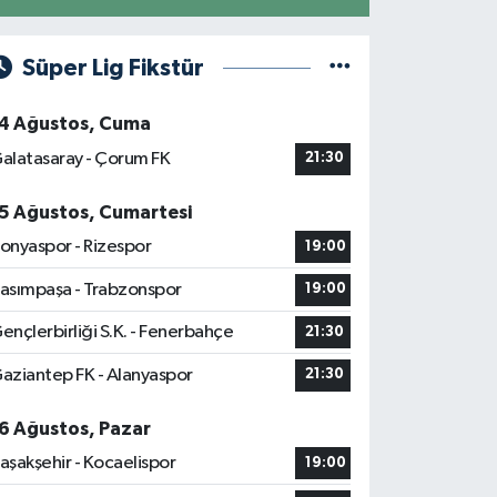
Süper Lig Fikstür
4 Ağustos, Cuma
alatasaray - Çorum FK
21:30
5 Ağustos, Cumartesi
onyaspor - Rizespor
19:00
asımpaşa - Trabzonspor
19:00
ençlerbirliği S.K. - Fenerbahçe
21:30
aziantep FK - Alanyaspor
21:30
6 Ağustos, Pazar
aşakşehir - Kocaelispor
19:00