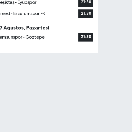
eşiktaş - Eyüpspor
21:30
med - Erzurumspor FK
21:30
7 Ağustos, Pazartesi
amsunspor - Göztepe
21:30