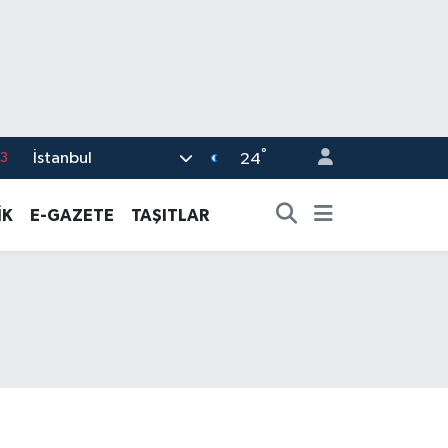
3
°
İstanbul
24
0
8
İK
E-GAZETE
TAŞITLAR
0
5
0