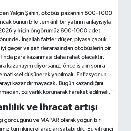
e eden Yalçın Şahin, otobüs pazarının 800–1000
cak bunun bile temkinli bir yatırım anlayışıyla
 “2026 yılı için öngörümüz 800-1000 adet
yönünde. İnşallah faizler düşer, piyasa çabuk
a iyi geçer ve şehirlerarasından otobüslerin bir
rafında para kazanması daha rahat olacaktır.
a kazanayım diyorsanız, önce iş alın sonra
tematiksel düşünerek yapılmalı. Enflasyonun
arayı kazandırmayacak. Bugün kazandığını
nmadan, öz varlık korunarak hareket edilmeli.”
nlılık ve ihracat artışı
 ilgi gördüğünü ve MAPAR olarak yoğun bir
ız tüm ikinci el araçları satabildik. Bu yıl ikinci