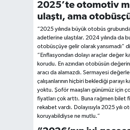
2025’te otomotiv ma
ulaştı, ama otobüs
“2025 yılında büyük otobüs grubunda ü
adetlerine ulaştılar. 2024 yılında da
otobüsçüye gelir olarak yansımadı” diy
“Enflasyondan dolayı araçlar değer ka
korudu. En azından otobüsün değerin
aracı da alamazdı. Sermayesi değerlen
çalışanlarının hiçbiri beklediği parayı
yoktu. Şoför maaşları günümüz için ç
fiyatları çok arttı. Buna rağmen bilet f
rekabet vardı. Dolayısıyla 2025 yılı o
koruyabildiyse ne mutlu.”