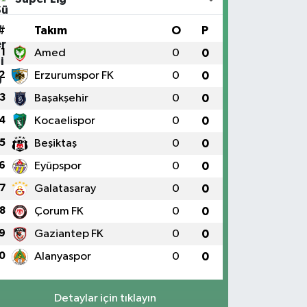
#
Takım
O
P
1
Amed
0
0
2
Erzurumspor FK
0
0
3
Başakşehir
0
0
4
Kocaelispor
0
0
5
Beşiktaş
0
0
6
Eyüpspor
0
0
7
Galatasaray
0
0
8
Çorum FK
0
0
9
Gaziantep FK
0
0
0
Alanyaspor
0
0
Detaylar için tıklayın