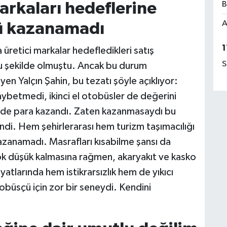
rkaları hedeflerine
B
A
çü kazanamadı
1
retici markalar hedefledikleri satış
S
 bu şekilde olmuştu. Ancak bu durum
en Yalçın Şahin, bu tezatı şöyle açıklıyor:
ybetmedi, ikinci el otobüsler de değerini
de para kazandı. Zaten kazanmasaydı bu
di. Hem şehirlerarası hem turizm taşımacılığı
 kazanamadı. Masrafları kısabilme şansı da
ok düşük kalmasına rağmen, akaryakıt ve kasko
iyatlarında hem istikrarsızlık hem de yıkıcı
tobüsçü için zor bir seneydi. Kendini