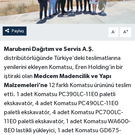
Paylaş
-
+
A
A
Marubeni Dağıtım ve Servis A.Ş.
distribütörlüğünde Türkiye’deki teslimatlarına
yenilerini ekleyen Komatsu, Eren Holding’in bir
iştiraki olan
Medcem Madencilik ve Yapı
Malzemeleri’ne
12 farklı Komatsu ürününü teslim
etti. 1 adet Komatsu PC390LC-11E0 paletli
ekskavatör, 4 adet Komatsu PC490LC-11E0
paletli ekskavatör, 4 adet Komatsu PC700LC-
11E0 paletli ekskavatör, 1 adet Komatsu WA600-
8E0 lastikli yükleyici, 1 adet Komatsu GD675-