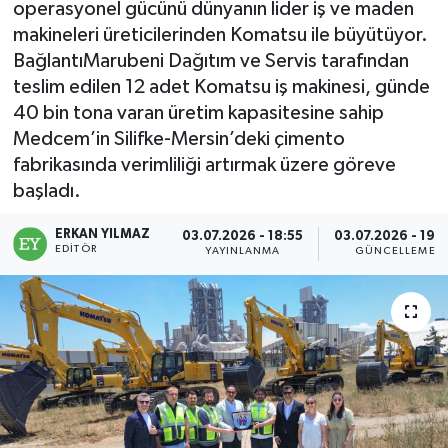
operasyonel gücünü dünyanın lider iş ve maden
makineleri üreticilerinden Komatsu ile büyütüyor.
BağlantıMarubeni Dağıtım ve Servis tarafından
teslim edilen 12 adet Komatsu iş makinesi, günde
40 bin tona varan üretim kapasitesine sahip
Medcem’in Silifke-Mersin’deki çimento
fabrikasında verimliliği artırmak üzere göreve
başladı.
ERKAN YILMAZ
03.07.2026 - 18:55
03.07.2026 - 19:
EDITÖR
YAYINLANMA
GÜNCELLEME