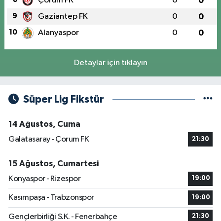
Çorum FK
0
0
9
Gaziantep FK
0
0
10
Alanyaspor
0
0
Detaylar için tıklayın
Süper Lig Fikstür
14 Ağustos, Cuma
Galatasaray - Çorum FK
21:30
15 Ağustos, Cumartesi
Konyaspor - Rizespor
19:00
Kasımpaşa - Trabzonspor
19:00
Gençlerbirliği S.K. - Fenerbahçe
21:30