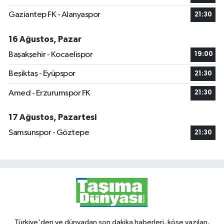
Gaziantep FK - Alanyaspor
21:30
16 Ağustos, Pazar
Başakşehir - Kocaelispor
19:00
Beşiktaş - Eyüpspor
21:30
Amed - Erzurumspor FK
21:30
17 Ağustos, Pazartesi
Samsunspor - Göztepe
21:30
Türkiye'den ve dünyadan son dakika haberleri, köşe yazıları,