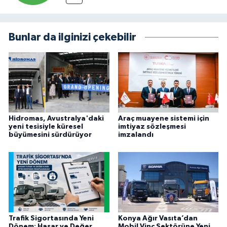
Bunlar da ilginizi çekebilir
Hidromas, Avustralya'daki
Araç muayene sistemi için
yeni tesisiyle küresel
imtiyaz sözleşmesi
büyümesini sürdürüyor
imzalandı
Trafik Sigortasında Yeni
Konya Ağır Vasıta’dan
Dönem: Hasar ve Değer
Mobil Vinç Sektörüne Yeni