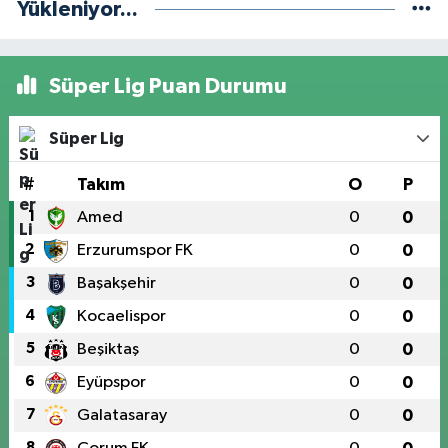
Yükleniyor...
Süper Lig Puan Durumu
Süper Lig
#
Takım
O
P
1
Amed
0
0
2
Erzurumspor FK
0
0
3
Başakşehir
0
0
4
Kocaelispor
0
0
5
Beşiktaş
0
0
6
Eyüpspor
0
0
7
Galatasaray
0
0
8