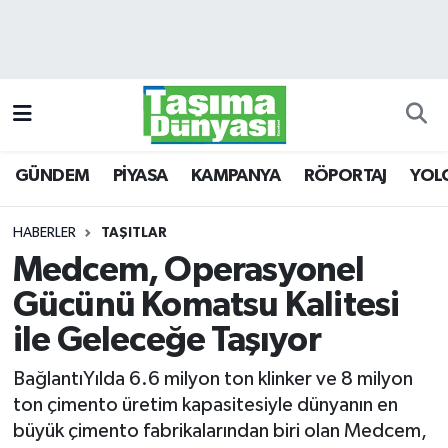
GÜNDEM
Hava Durumu
PİYASA
Trafik Durumu
GÜNDEM
PİYASA
KAMPANYA
RÖPORTAJ
YOL
KAMPANYA
Süper Lig Puan Durumu ve Fikstür
RÖPORTAJ
Tüm Manşetler
HABERLER
TAŞITLAR
Medcem, Operasyonel
YOLCU TAŞIMA
Son Dakika Haberleri
Gücünü Komatsu Kalitesi
LOJİSTİK
Haber Arşivi
ile Geleceğe Taşıyor
BağlantıYılda 6.6 milyon ton klinker ve 8 milyon
E-GAZETE
ton çimento üretim kapasitesiyle dünyanın en
büyük çimento fabrikalarından biri olan Medcem,
TAŞITLAR