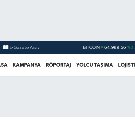
E-Gazete Arşiv
DOLAR
47,7239
%0.0
EURO
55,1823
%-0.0
ASA
KAMPANYA
RÖPORTAJ
YOLCU TAŞIMA
LOJİST
STERLİN
64,4329
%-0.0
GRAM ALTIN
6664.02
%0.0
BİST100
13.779
%
BITCOIN
64.989,56
%0.