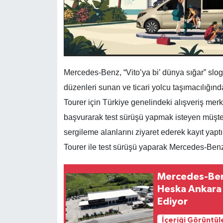
Mercedes-Benz, “Vito’ya bi’ dünya sığar” slog
düzenleri sunan ve ticari yolcu taşımacılığınd
Tourer için Türkiye genelindeki alışveriş mer
başvurarak test sürüşü yapmak isteyen müşteri
sergileme alanlarını ziyaret ederek kayıt yap
Tourer ile test sürüşü yaparak Mercedes-Ben
Mercedes-Benz
Heska Ankara 
Ediyor
İçeriği Görüntül