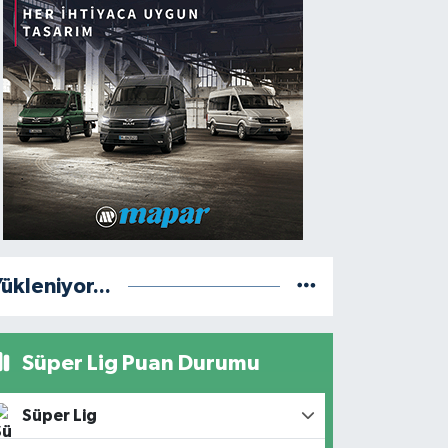
ükleniyor...
Süper Lig Puan Durumu
Süper Lig