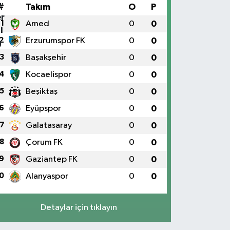
#
Takım
O
P
1
Amed
0
0
2
Erzurumspor FK
0
0
3
Başakşehir
0
0
4
Kocaelispor
0
0
5
Beşiktaş
0
0
6
Eyüpspor
0
0
7
Galatasaray
0
0
8
Çorum FK
0
0
9
Gaziantep FK
0
0
0
Alanyaspor
0
0
Detaylar için tıklayın