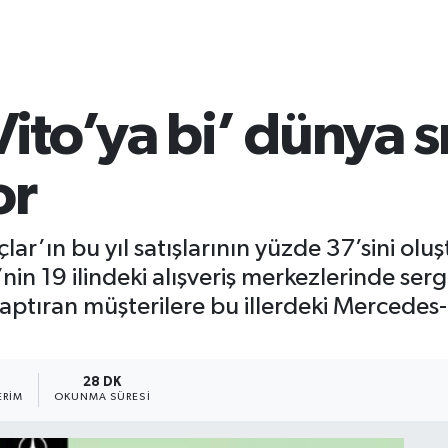
Vito’ya bi’ dünya s
or
ar’ın bu yıl satışlarının yüzde 37’sini olu
’nin 19 ilindeki alışveriş merkezlerinde serg
 yaptıran müşterilere bu illerdeki Mercede
5
28 DK
ERIM
OKUNMA SÜRESI