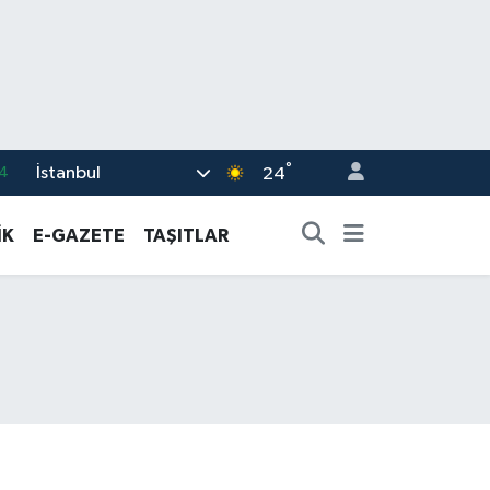
°
İstanbul
1
24
6
İK
E-GAZETE
TAŞITLAR
2
5
0
4