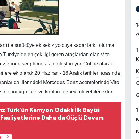
1
G
anı ile sürücüye ek sekiz yolcuya kadar farklı oturma
1
a Türkiye’de en çok ilgi gören araçlardan olan Vito
K
kezlerinde sergileme alanı oluşturuyor. Online olarak
K
lere ek olarak 20 Haziran - 16 Aralık tarihleri arasında
tıranlar da illerindeki Mercedes-Benz acentelerinde Vito
G
z’in sunduğu lüks ve konforu deneyimleyebilecekler.
G
 Türk’ün Kamyon Odaklı İlk Bayisi
1
Faaliyetlerine Daha da Güçlü Devam
B
B
e