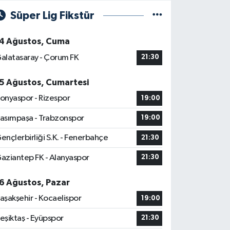
Süper Lig Fikstür
4 Ağustos, Cuma
alatasaray - Çorum FK
21:30
5 Ağustos, Cumartesi
onyaspor - Rizespor
19:00
asımpaşa - Trabzonspor
19:00
ençlerbirliği S.K. - Fenerbahçe
21:30
aziantep FK - Alanyaspor
21:30
6 Ağustos, Pazar
aşakşehir - Kocaelispor
19:00
eşiktaş - Eyüpspor
21:30