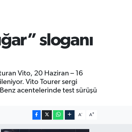
ığar” sloganı
şturan Vito, 20 Haziran – 16
ileniyor. Vito Tourer sergi
s-Benz acentelerinde test sürüşü
-
+
A
A