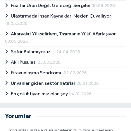
Fuarlar Ürün Değil, Geleceği Sergiler
30.06.2026
Ulaştırmada İnsan Kaynakları Neden Çuvallıyor
18.05.2026
Akaryakıt Yükselirken, Taşımanın Yükü Ağırlaşıyor
03.05.2026
Şoför Bulamıyoruz…
24.04.2026
Akıl Pusulası
25.03.2026
Firavunlaşma Sendromu
22.02.2026
Ünvanlar gider, sektör hatırlar
20.01.2026
En çok ihtiyacımız olan şey
04.01.2026
Yorumlar