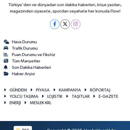
Türkiye'den ve dünyadan son dakika haberleri, köşe yazıları,
magazinden siyasete, spordan seyahate her konuda Flow!
Hava Durumu
Trafik Durumu
Puan Durumu ve Fikstür
Tüm Manşetler
Son Dakika Haberleri
Haber Arşivi
GÜNDEM
PİYASA
KAMPANYA
RÖPORTAJ
YOLCU TAŞIMA
LOJİSTİK
TAŞITLAR
E-GAZETE
ENERJİ
MESLEK KRL