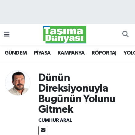
GÜNDEM
Hava Durumu
PİYASA
Trafik Durumu
GÜNDEM
PİYASA
KAMPANYA
RÖPORTAJ
YOL
KAMPANYA
Süper Lig Puan Durumu ve Fikstür
RÖPORTAJ
Tüm Manşetler
Dünün
YOLCU TAŞIMA
Son Dakika Haberleri
Direksiyonuyla
Bugünün Yolunu
LOJİSTİK
Haber Arşivi
Gitmek
E-GAZETE
CUMHUR ARAL
TAŞITLAR