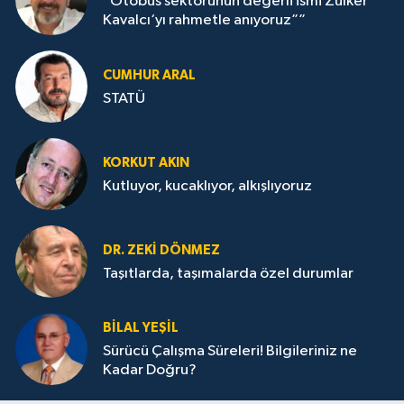
“Otobüs sektörünün değerli ismi Zülker
Kavalcı‘yı rahmetle anıyoruz””
CUMHUR ARAL
STATÜ
KORKUT AKIN
Kutluyor, kucaklıyor, alkışlıyoruz
DR. ZEKI DÖNMEZ
Taşıtlarda, taşımalarda özel durumlar
BILAL YEŞIL
Sürücü Çalışma Süreleri! Bilgileriniz ne
Kadar Doğru?