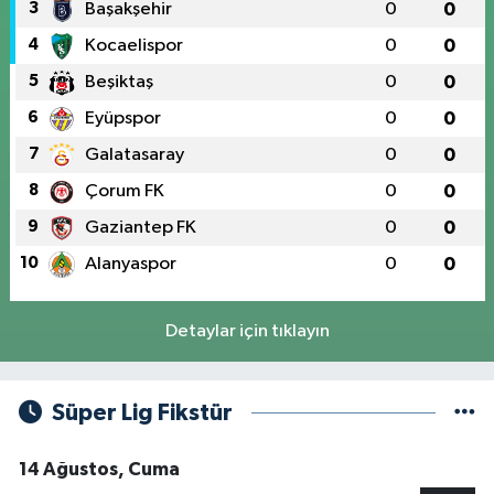
3
Başakşehir
0
0
4
Kocaelispor
0
0
5
Beşiktaş
0
0
6
Eyüpspor
0
0
7
Galatasaray
0
0
8
Çorum FK
0
0
9
Gaziantep FK
0
0
10
Alanyaspor
0
0
Detaylar için tıklayın
Süper Lig Fikstür
14 Ağustos, Cuma