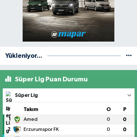
Yükleniyor...
Süper Lig Puan Durumu
Süper Lig
#
Takım
O
P
1
Amed
0
0
2
Erzurumspor FK
0
0