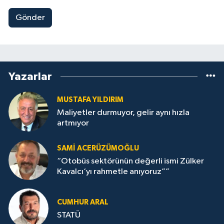
Gönder
Yazarlar
MUSTAFA YILDIRIM
Maliyetler durmuyor, gelir aynı hızla
artmıyor
SAMI ACERÜZÜMOĞLU
“Otobüs sektörünün değerli ismi Zülker
Kavalcı‘yı rahmetle anıyoruz””
CUMHUR ARAL
STATÜ