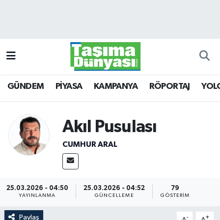
GÜNDEM
Hava Durumu
PİYASA
Trafik Durumu
GÜNDEM
PİYASA
KAMPANYA
RÖPORTAJ
YOL
KAMPANYA
Süper Lig Puan Durumu ve Fikstür
RÖPORTAJ
Tüm Manşetler
Akıl Pusulası
YOLCU TAŞIMA
Son Dakika Haberleri
CUMHUR ARAL
LOJİSTİK
Haber Arşivi
E-GAZETE
25.03.2026 - 04:50
25.03.2026 - 04:52
79
YAYINLANMA
GÜNCELLEME
GÖSTERIM
TAŞITLAR
Paylaş
-
+
A
A