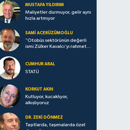
MUSTAFA YILDIRIM
Maliyetler durmuyor, gelir aynı
hızla artmıyor
SAMI ACERÜZÜMOĞLU
“Otobüs sektörünün değerli
ismi Zülker Kavalcı‘yı rahmetle
anıyoruz””
CUMHUR ARAL
STATÜ
KORKUT AKIN
Kutluyor, kucaklıyor,
alkışlıyoruz
DR. ZEKI DÖNMEZ
Taşıtlarda, taşımalarda özel