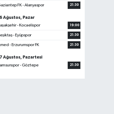
aziantep FK - Alanyaspor
21:30
6 Ağustos, Pazar
aşakşehir - Kocaelispor
19:00
eşiktaş - Eyüpspor
21:30
med - Erzurumspor FK
21:30
7 Ağustos, Pazartesi
amsunspor - Göztepe
21:30