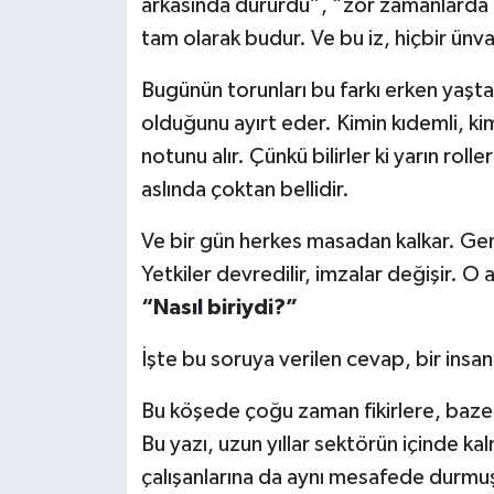
arkasında dururdu”, “zor zamanlarda k
tam olarak budur. Ve bu iz, hiçbir ünv
Bugünün torunları bu farkı erken yaşta
olduğunu ayırt eder. Kimin kıdemli, k
notunu alır. Çünkü bilirler ki yarın roll
aslında çoktan bellidir.
Ve bir gün herkes masadan kalkar. Gen
Yetkiler devredilir, imzalar değişir. O 
“Nasıl biriydi?”
İşte bu soruya verilen cevap, bir insan
Bu köşede çoğu zaman fikirlere, bazen y
Bu yazı, uzun yıllar sektörün içinde ka
çalışanlarına da aynı mesafede durmuş