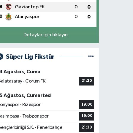
9
Gaziantep FK
0
0
0
Alanyaspor
0
0
Detaylar için tıklayın
Süper Lig Fikstür
4 Ağustos, Cuma
alatasaray - Çorum FK
21:30
5 Ağustos, Cumartesi
onyaspor - Rizespor
19:00
asımpaşa - Trabzonspor
19:00
ençlerbirliği S.K. - Fenerbahçe
21:30