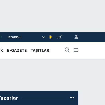
11
°
İstanbul
30
8
İK
E-GAZETE
TAŞITLAR
2
8
3
4
Yazarlar