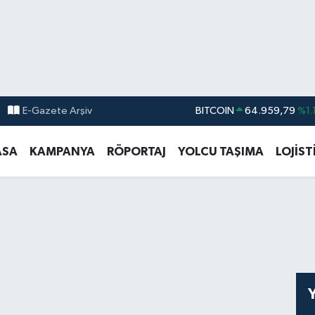
BITCOIN
64.959,79
%1.
E-Gazete Arşiv
DOLAR
47,7436
%0.1
ASA
KAMPANYA
RÖPORTAJ
YOLCU TAŞIMA
LOJİST
EURO
55,2510
%0.3
STERLİN
64,4811
%0.3
GRAM ALTIN
6660.55
%0.0
BİST100
13.779
%-1