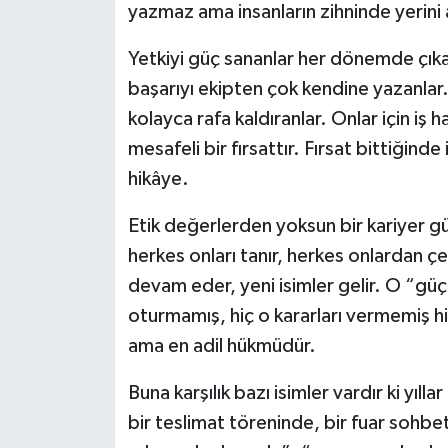
yazmaz ama insanların zihninde yerini a
Yetkiyi güç sananlar her dönemde çıkar
başarıyı ekipten çok kendine yazanla
kolayca rafa kaldıranlar. Onlar için iş h
mesafeli bir fırsattır. Fırsat bittiğinde
hikâye.
Etik değerlerden yoksun bir kariyer gü
herkes onları tanır, herkes onlardan ç
devam eder, yeni isimler gelir. O “güçlü
oturmamış, hiç o kararları vermemiş hiç
ama en adil hükmüdür.
Buna karşılık bazı isimler vardır ki yıll
bir teslimat töreninde, bir fuar sohb