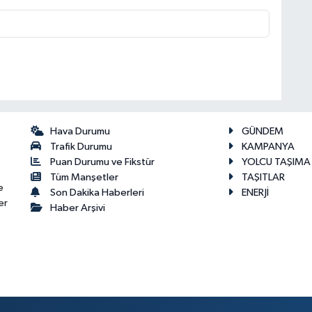
Hava Durumu
GÜNDEM
Trafik Durumu
KAMPANYA
Puan Durumu ve Fikstür
YOLCU TAŞIMA
Tüm Manşetler
TAŞITLAR
e
Son Dakika Haberleri
ENERJİ
er
Haber Arşivi