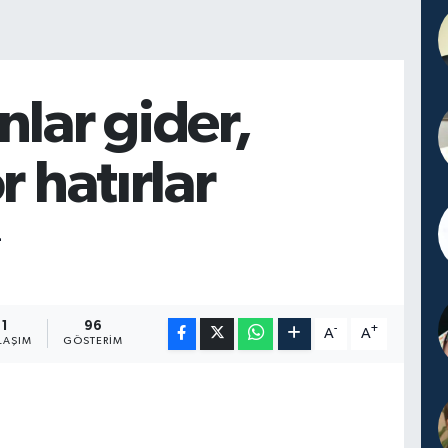
lar gider,
r hatırlar
L
1
96
-
+
A
A
LAŞIM
GÖSTERIM