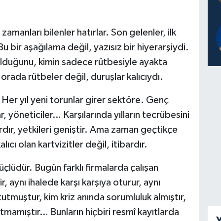
amanları bilenler hatırlar. Son gelenler, ilk
u bir aşağılama değil, yazısız bir hiyerarşiydi.
 olduğunu, kimin sadece rütbesiyle ayakta
rada rütbeler değil, duruşlar kalıcıydı.
. Her yıl yeni torunlar girer sektöre. Genç
, yöneticiler… Karşılarında yılların tecrübesini
ırdır, yetkileri geniştir. Ama zaman geçtikçe
cı olan kartvizitler değil, itibardır.
çlüdür. Bugün farklı firmalarda çalışan
r, aynı ihalede karşı karşıya oturur, aynı
tmuştur, kim kriz anında sorumluluk almıştır,
atmamıştır… Bunların hiçbiri resmî kayıtlarda
Y