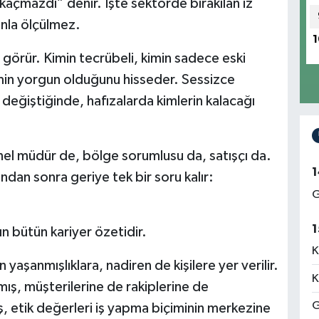
açmazdı” denir. İşte sektörde bırakılan iz
anla ölçülmez.
1
 görür. Kimin tecrübeli, kimin sadece eski
imin yorgun olduğunu hisseder. Sessizce
er değiştiğinde, hafızalarda kimlerin kalacağı
el müdür de, bölge sorumlusu da, satışçı da.
1
andan sonra geriye tek bir soru kalır:
G
1
ın bütün kariyer özetidir.
K
aşanmışlıklara, nadiren de kişilere yer verilir.
K
lmış, müşterilerine de rakiplerine de
G
, etik değerleri iş yapma biçiminin merkezine