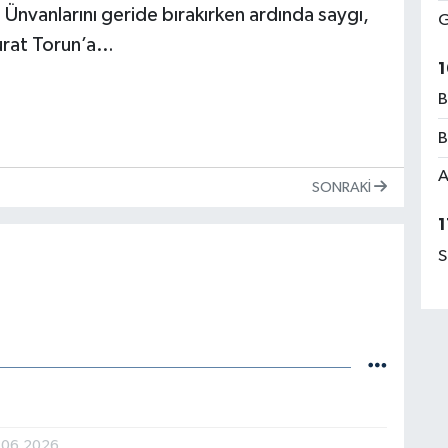
 Ünvanlarını geride bırakırken ardında saygı,
G
Murat Torun’a…
1
B
B
A
SONRAKI
1
S
.06.2026