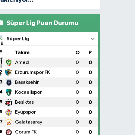
Süper Lig Puan Durumu
Süper Lig
#
Takım
O
P
1
Amed
0
0
2
Erzurumspor FK
0
0
3
Başakşehir
0
0
4
Kocaelispor
0
0
5
Beşiktaş
0
0
6
Eyüpspor
0
0
7
Galatasaray
0
0
8
Çorum FK
0
0