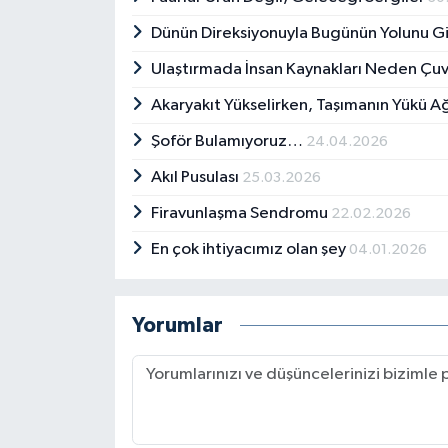
Dünün Direksiyonuyla Bugünün Yolunu 
Ulaştırmada İnsan Kaynakları Neden Çuv
Akaryakıt Yükselirken, Taşımanın Yükü Ağ
Şoför Bulamıyoruz…
24.04.2026
Akıl Pusulası
25.03.2026
Firavunlaşma Sendromu
22.02.2026
En çok ihtiyacımız olan şey
04.01.2026
Yorumlar